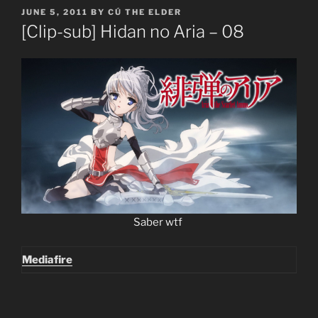
POSTED
JUNE 5, 2011
BY
CÚ THE ELDER
ON
[Clip-sub] Hidan no Aria – 08
Saber wt f
Mediafire