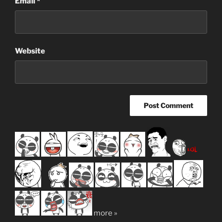
Email
*
Website
more »