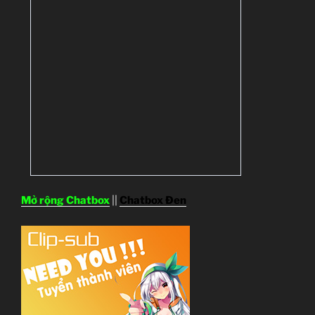
Mở rộng Chatbox
||
Chatbox Đen