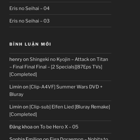
Eris no Seihai – 04
Eris no Seihai – 03
BÌNH LUẬN MỚI
henry
on
Shingeki no Kyojin – Attack on Titan
– Final Final Final – [2 Specials][87Eps TVs]
[Completed]
Limin
on
[Clip-A4VF] Summer Wars DVD +
Bluray
Limin
on
[Clip-sub] Elfen Lied [Bluray Remake]
[Completed]
Đăng khoa
on
To be Hero X – 05
Sophia Emilion
on
Eiga Doraemon – Nobita to