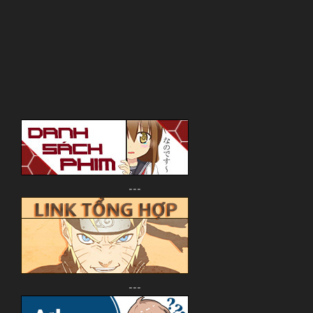
---
---