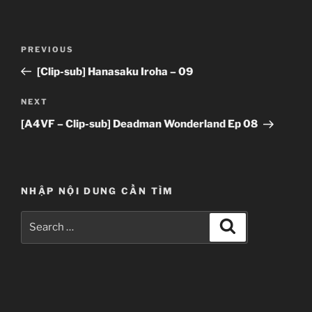
Post
Previous
PREVIOUS
navigation
Post
[Clip-sub] Hanasaku Iroha – 09
Next
NEXT
Post
[A4VF – Clip-sub] Deadman Wonderland Ep 08
NHẬP NỘI DUNG CẦN TÌM
Search
Search
for: