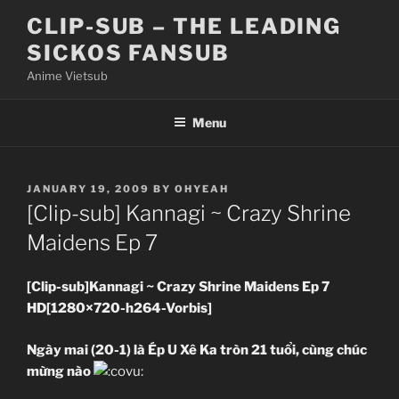
Skip
CLIP-SUB – THE LEADING
to
SICKOS FANSUB
content
Anime Vietsub
Menu
POSTED
JANUARY 19, 2009
BY
OHYEAH
ON
[Clip-sub] Kannagi ~ Crazy Shrine
Maidens Ep 7
[Clip-sub]Kannagi ~ Crazy Shrine Maidens Ep 7
HD[1280×720-h264-Vorbis]
Ngày mai (20-1) là Ép U Xê Ka tròn 21 tuổi, cùng chúc
mừng nào