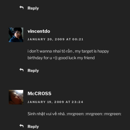
Reply
vincentdo
JANUARY 20, 2009 AT 00:21
i don’t wanna nhai tô rần , my target is happy
birthday for u =)) good luck my friend
Reply
McCROSS
JANUARY 19, 2009 AT 23:24
Sinh nhật vui vẻ nhá. :mrgreen: :mrgreen: :mrgreen:
Reply