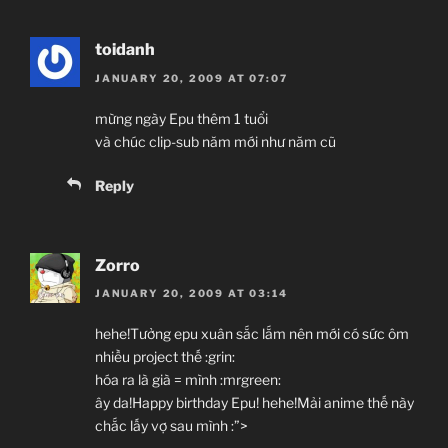
toidanh
JANUARY 20, 2009 AT 07:07
mừng ngày Epu thêm 1 tuổi
và chúc clip-sub năm mới như năm cũ
Reply
Zorro
JANUARY 20, 2009 AT 03:14
hehe!Tưởng epu xuân sắc lắm nên mới có sức ôm
nhiều project thế :grin:
hóa ra là già = mình :mrgreen:
ây da!Happy birthday Epu! hehe!Mải anime thế này
chắc lấy vợ sau mình :”>