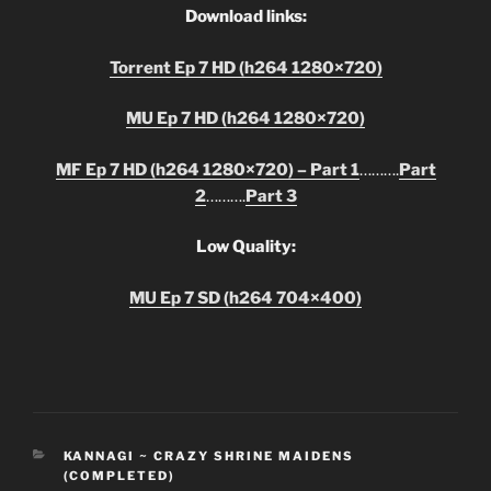
Download links:
Torrent Ep 7 HD (h264 1280×720)
MU Ep 7
HD (h264 1280×720)
MF Ep 7
HD (h264 1280×720)
– Part 1
……….
Part
2
……….
Part 3
Low Quality:
MU Ep 7
SD (h264 704×400)
CATEGORIES
KANNAGI ~ CRAZY SHRINE MAIDENS
(COMPLETED)