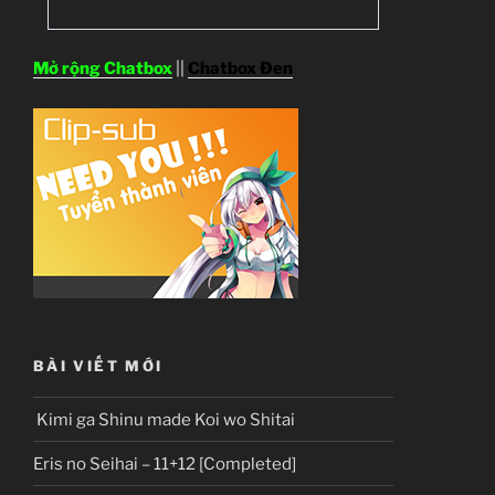
Mở rộng Chatbox
||
Chatbox Đen
BÀI VIẾT MỚI
Kimi ga Shinu made Koi wo Shitai
Eris no Seihai – 11+12 [Completed]