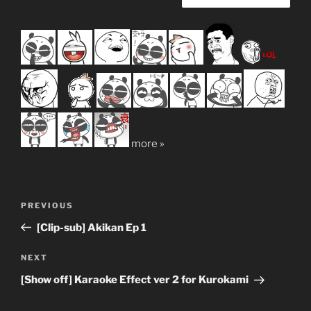
more »
Post
Previous
PREVIOUS
navigation
Post
[Clip-sub] Akikan Ep 1
Next
NEXT
Post
[Show off] Karaoke Effect ver 2 for Kurokami