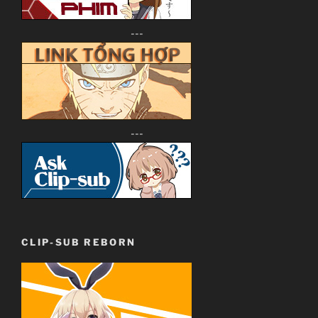
---
---
CLIP-SUB REBORN