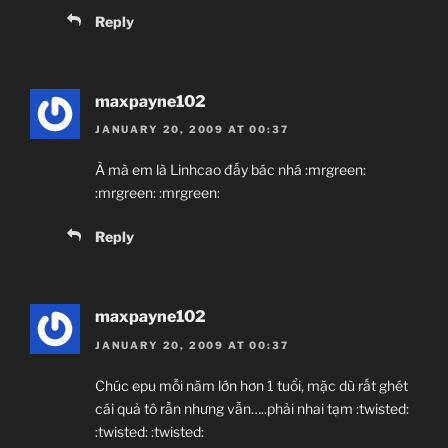
Reply
maxpayne102
JANUARY 20, 2009 AT 00:37
À mà em là Linhcao đấy bác nhá :mrgreen:
:mrgreen: :mrgreen:
Reply
maxpayne102
JANUARY 20, 2009 AT 00:37
Chúc epu mỗi năm lớn hơn 1 tuổi, mặc dù rất ghét
cái quả tô rần nhưng vẫn…..phải nhai tạm :twisted:
:twisted: :twisted: