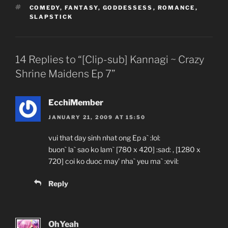
TAGS
COMEDY
,
FANTASY
,
GODDESSESS
,
ROMANCE
,
SLAPSTICK
14 Replies to “[Clip-sub] Kannagi ~ Crazy
Shrine Maidens Ep 7”
EcchiMember
JANUARY 21, 2009 AT 15:50
vui that day sinh nhat ong Ep a` :lol:
buon` la` sao ko lam` [780 x 420] :sad: , [1280 x
720] coi ko duoc may’ nha` yeu ma` :evil:
Reply
OhYeah