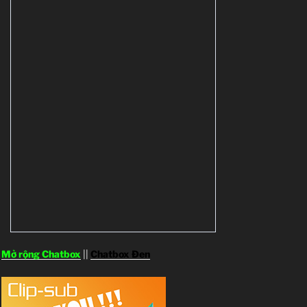
Mở rộng Chatbox
||
Chatbox Đen