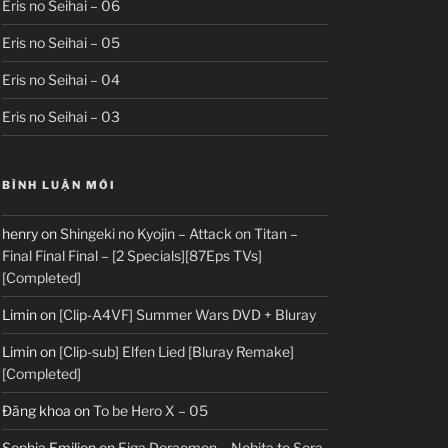
Eris no Seihai – 06
Eris no Seihai – 05
Eris no Seihai – 04
Eris no Seihai – 03
BÌNH LUẬN MỚI
henry
on
Shingeki no Kyojin – Attack on Titan –
Final Final Final – [2 Specials][87Eps TVs]
[Completed]
Limin
on
[Clip-A4VF] Summer Wars DVD + Bluray
Limin
on
[Clip-sub] Elfen Lied [Bluray Remake]
[Completed]
Đăng khoa
on
To be Hero X – 05
Sophia Emilion
on
Eiga Doraemon – Nobita to Sora