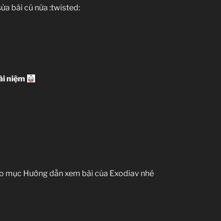
ửa bài cũ nữa :twisted:
i niệm
ào mục Hướng dẫn xem bài của Exodiav nhé