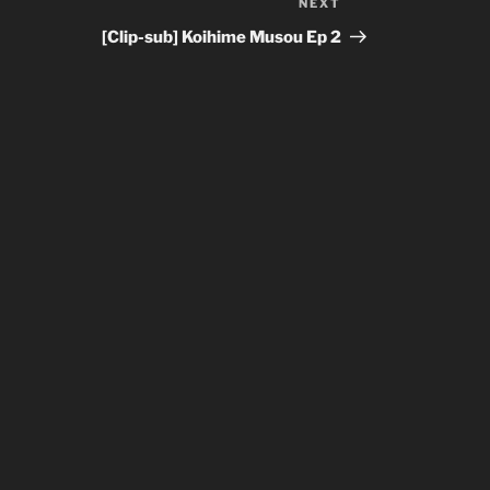
NEXT
Next
Post
[Clip-sub] Koihime Musou Ep 2