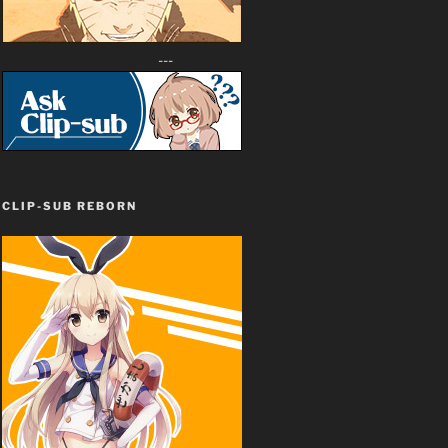
---
CLIP-SUB REBORN