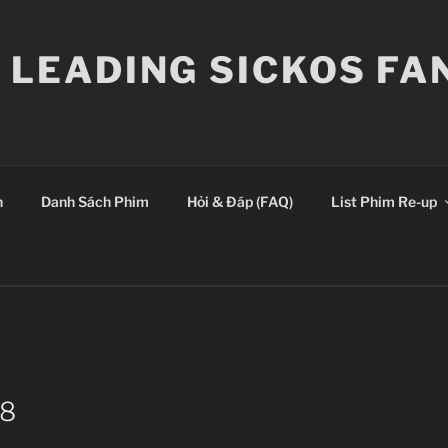
E LEADING SICKOS F
n
Danh Sách Phim
Hỏi & Đáp (FAQ)
List Phim Re-up
 8