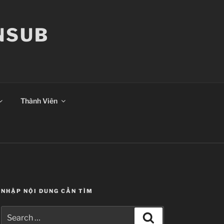
ANSUB
Thành Viên
NHẬP NỘI DUNG CẦN TÌM
Search
Search
for: