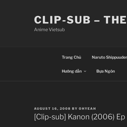
Skip
to
CLIP-SUB – TH
content
Anime Vietsub
Trang Chủ
Naruto Shippuude
Hướng dẫn
Bựa Ngôn
POSTED
AUGUST 16, 2008
BY
OHYEAH
ON
[Clip-sub] Kanon (2006) Ep