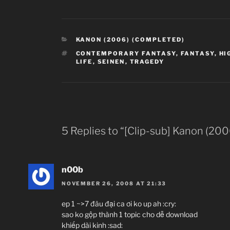
CATEGORIES
KANON (2006) (COMPLETED)
TAGS
CONTEMPORARY FANTASY
,
FANTASY
,
HI
LIFE
,
SEINEN
,
TRAGEDY
5 Replies to “[Clip-sub] Kanon (200
n00b
NOVEMBER 26, 2008 AT 21:33
ep 1 ~>7 đâu đại ca ơi ko up ah :cry:
sao ko gộp thành 1 topic cho dễ download
khiếp dài kinh :sad: