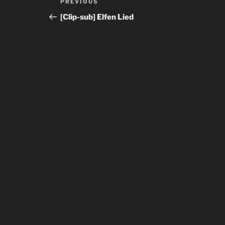
Previous
PREVIOUS
navigation
Post
[Clip-sub] Elfen Lied