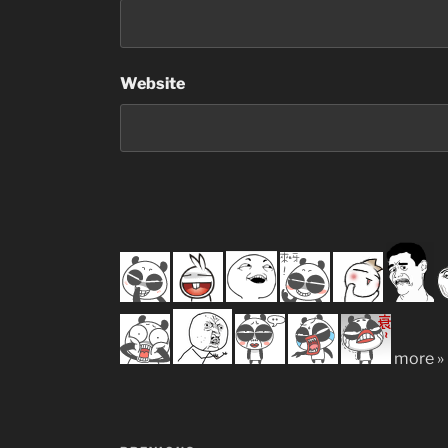
Website
more »
Post