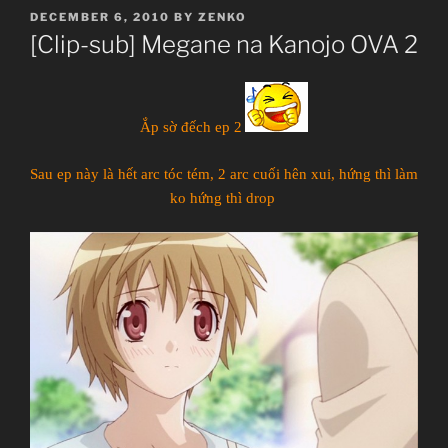
POSTED
DECEMBER 6, 2010
BY
ZENKO
ON
[Clip-sub] Megane na Kanojo OVA 2
Ắp sờ đếch ep 2
Sau ep này là hết arc tóc tém, 2 arc cuối hên xui, hứng thì làm
ko hứng thì drop