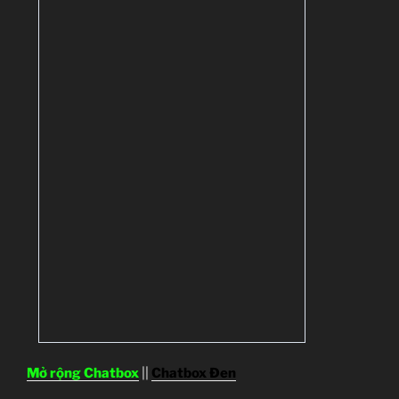
Mở rộng Chatbox
||
Chatbox Đen