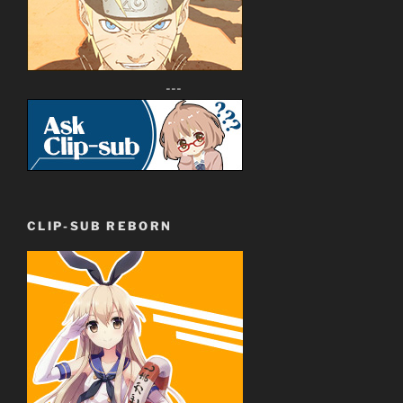
---
CLIP-SUB REBORN