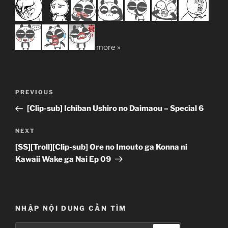
more »
Post
Previous
PREVIOUS
navigation
Post
[Clip-sub] Ichiban Ushiro no Daimaou – Special 6
Next
NEXT
Post
[SS][Troll][Clip-sub] Ore no Imouto ga Konna ni
Kawaii Wake ga Nai Ep 09
NHẬP NỘI DUNG CẦN TÌM