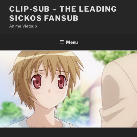
Skip
CLIP-SUB – THE LEADING
to
SICKOS FANSUB
content
Anime Vietsub
Menu