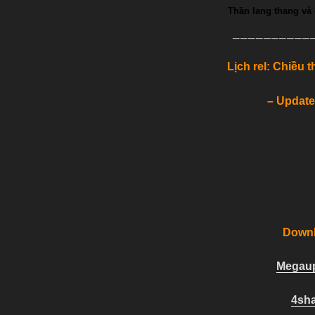
Thần lang thang và
—————
—————
Lịch rel: Chiều 
– Update
Down
Megau
4sh