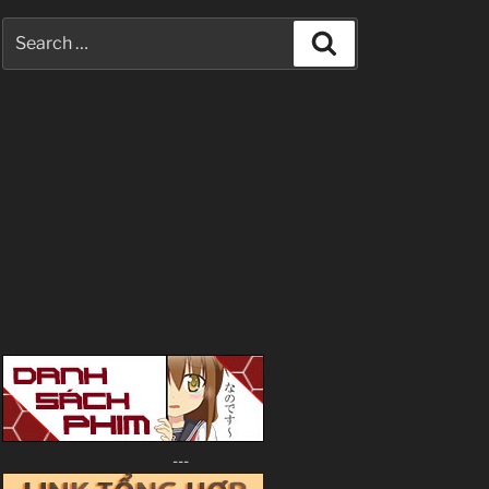
Search
Search
for:
---