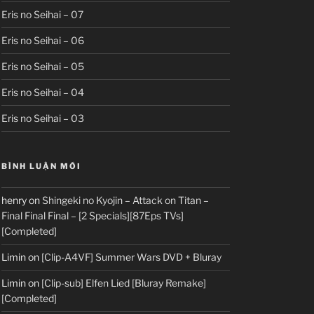
Eris no Seihai – 07
Eris no Seihai – 06
Eris no Seihai – 05
Eris no Seihai – 04
Eris no Seihai – 03
BÌNH LUẬN MỚI
henry
on
Shingeki no Kyojin – Attack on Titan –
Final Final Final – [2 Specials][87Eps TVs]
[Completed]
Limin
on
[Clip-A4VF] Summer Wars DVD + Bluray
Limin
on
[Clip-sub] Elfen Lied [Bluray Remake]
[Completed]