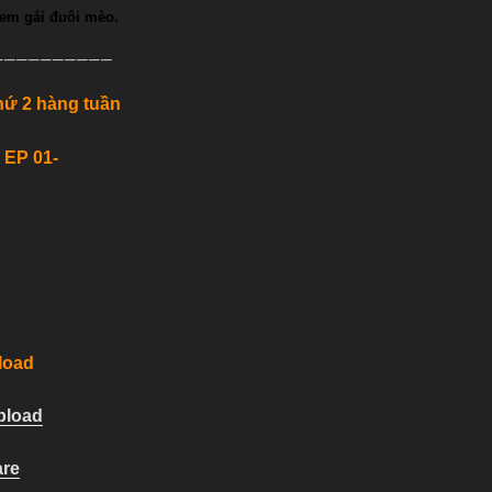
 em gái đuôi mèo.
——————————
thứ 2 hàng tuần
 EP 01-
load
pload
are