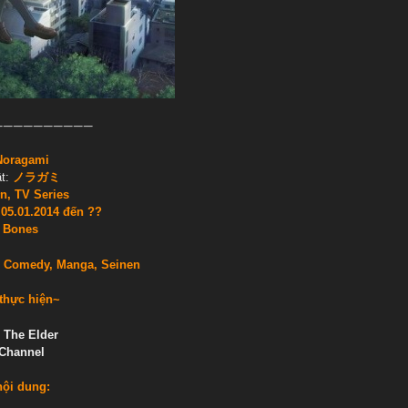
——————————
Noragami
t:
ノラガミ
w
n, TV Series
05.01.2014 đến ??
:
Bones
, Comedy, Manga, Seinen
thực hiện~
 The Elder
-Channel
nội dung: