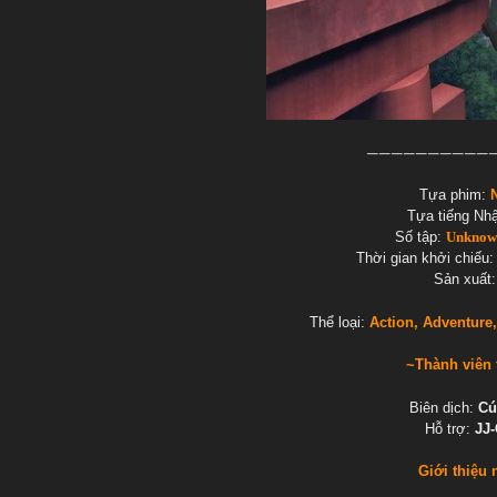
——————————
Tựa phim:
Tựa tiếng Nhậ
Số tập:
Unkno
Thời gian khởi chiếu:
Sản xuất
Thể loại:
Action, Adventure
~Thành viên 
Biên dịch:
Cú
Hỗ trợ:
JJ
Giới thiệu 