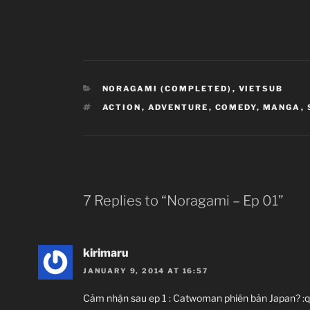
CATEGORIES
NORAGAMI (COMPLETED)
,
VIETSUB
TAGS
ACTION
,
ADVENTURE
,
COMEDY
,
MANGA
,
7 Replies to “Noragami – Ep 01”
kirimaru
JANUARY 9, 2014 AT 16:57
Cảm nhận sau ep 1 : Catwoman phiên bản Japan? :