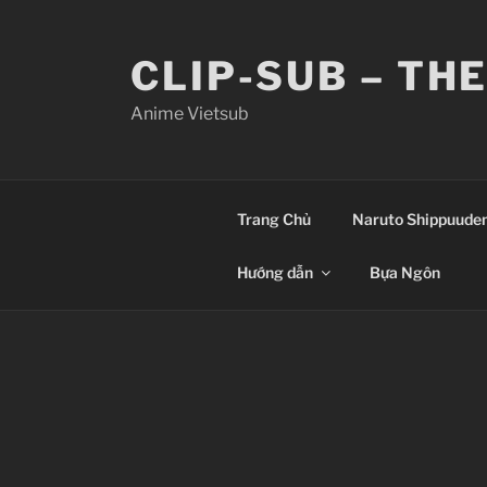
Skip
to
CLIP-SUB – TH
content
Anime Vietsub
Trang Chủ
Naruto Shippuude
Hướng dẫn
Bựa Ngôn