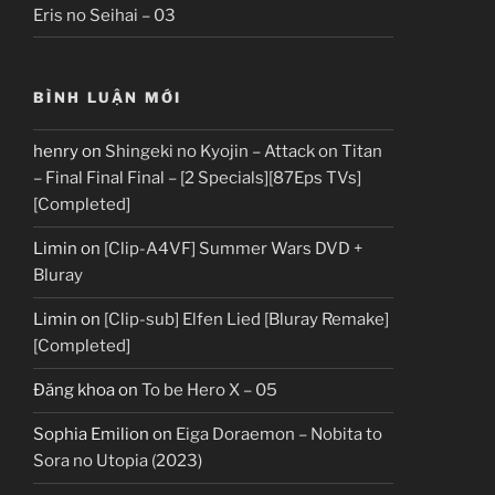
Eris no Seihai – 03
BÌNH LUẬN MỚI
henry
on
Shingeki no Kyojin – Attack on Titan
– Final Final Final – [2 Specials][87Eps TVs]
[Completed]
Limin
on
[Clip-A4VF] Summer Wars DVD +
Bluray
Limin
on
[Clip-sub] Elfen Lied [Bluray Remake]
[Completed]
Đăng khoa
on
To be Hero X – 05
Sophia Emilion
on
Eiga Doraemon – Nobita to
Sora no Utopia (2023)