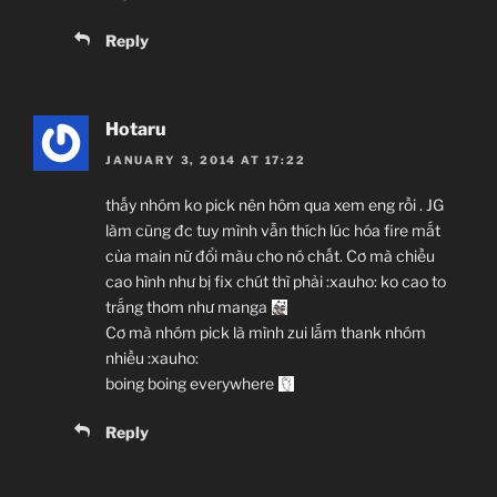
Reply
Hotaru
JANUARY 3, 2014 AT 17:22
thấy nhóm ko pick nên hôm qua xem eng rồi . JG
làm cũng đc tuy mình vẫn thích lúc hóa fire mắt
của main nữ đổi màu cho nó chất. Cơ mà chiều
cao hình như bị fix chút thì phải :xauho: ko cao to
trắng thơm như manga
Cơ mà nhóm pick là mình zui lắm thank nhóm
nhiều :xauho:
boing boing everywhere
Reply