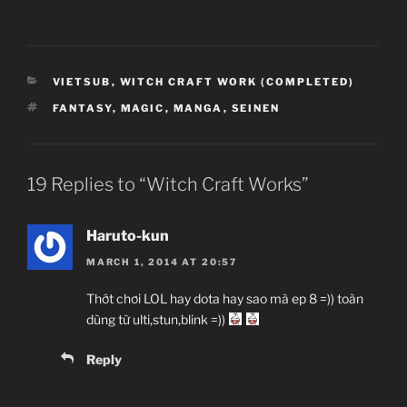
CATEGORIES
VIETSUB
,
WITCH CRAFT WORK (COMPLETED)
TAGS
FANTASY
,
MAGIC
,
MANGA
,
SEINEN
19 Replies to “Witch Craft Works”
Haruto-kun
MARCH 1, 2014 AT 20:57
Thớt chơi LOL hay dota hay sao mà ep 8 =)) toàn
dùng từ ulti,stun,blink =))
Reply