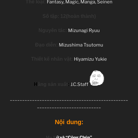
Thể loại:
Fantasy, Magic, Manga, Seinen
Số tập: 12(hoàn thành)
Nguyên tác:
Mizunagi Ryuu
Đạo diễn:
Mizushima Tsutomu
Thiết kế nhân vật:
Hiyamizu Yukie
H
ãng sản xuất
:
J.C.Staff
________________________________________________
__________________________
Nội dung:
ữ và “Công Chúa”
Ma N