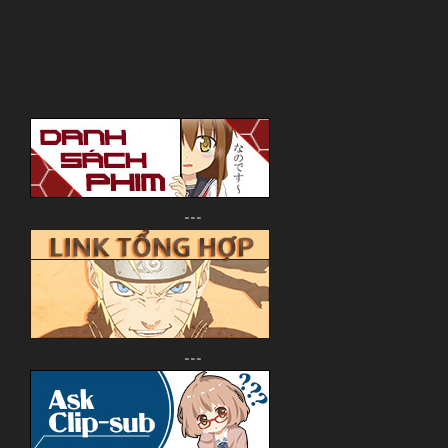
---
---