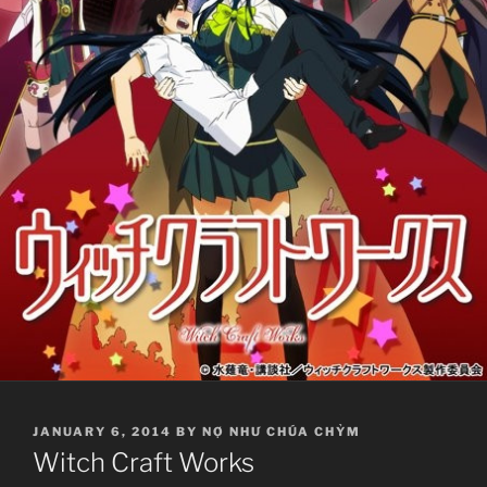
POSTED
JANUARY 6, 2014
BY
NỢ NHƯ CHÚA CHỶM
ON
Witch Craft Works