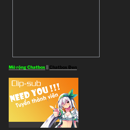
Mở rộng Chatbox
||
Chatbox Đen