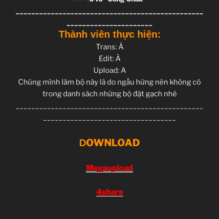
________________________________________________
______________________
Thành viên thực hiện:
Trans: Á
Edit: À
Upload: A
Chúng mình làm bộ này là do ngẫu hứng nên không có
trong danh sách những bộ đặt gạch nhé
________________________________________________
__________________________________
OWNLOAD
D
Megaupload
4share