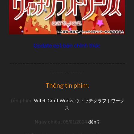
Update ep1 bản chính thức
___________________________________________
____________
Thông tin phim:
Tên phim:
Witch Craft Works, ウィッチクラフトワーク
ス
Ngày chiếu: 05/01/2014
đến ?