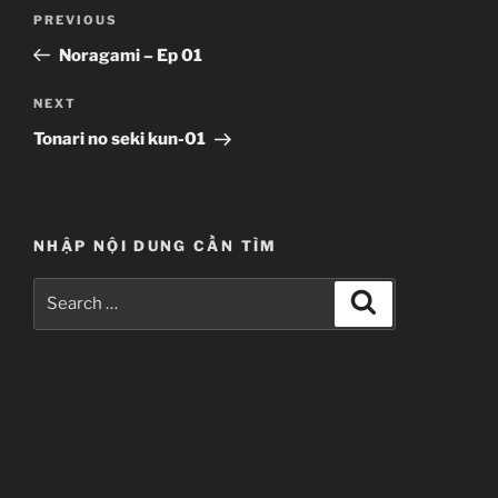
Post
Previous
PREVIOUS
navigation
Post
Noragami – Ep 01
Next
NEXT
Post
Tonari no seki kun-01
NHẬP NỘI DUNG CẦN TÌM
Search
Search
for: