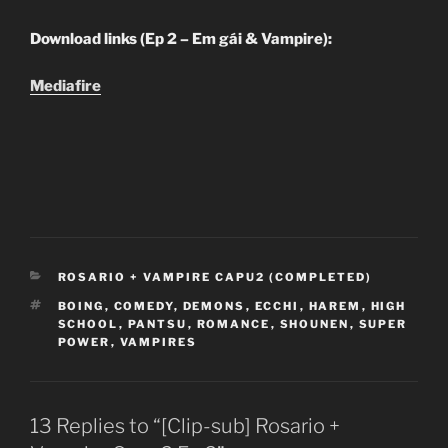
Download links (Ep 2 – Em gái & Vampire):
Mediafire
CATEGORIES
ROSARIO + VAMPIRE CAPU2 (COMPLETED)
TAGS
BOING
,
COMEDY
,
DEMONS
,
ECCHI
,
HAREM
,
HIGH
SCHOOL
,
PANTSU
,
ROMANCE
,
SHOUNEN
,
SUPER
POWER
,
VAMPIRES
13 Replies to “[Clip-sub] Rosario +