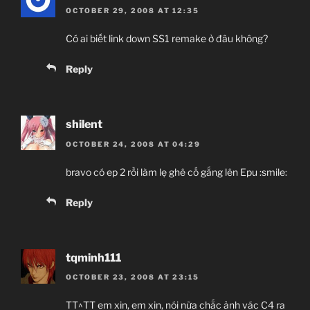
OCTOBER 29, 2008 AT 12:35
Có ai biết link down SS1 remake ở đâu không?
Reply
shilent
OCTOBER 24, 2008 AT 04:29
bravo có ep 2 rồi làm lẹ ghê cố gắng lên Epu :smile:
Reply
tqminh111
OCTOBER 23, 2008 AT 23:15
TT^TT em xin, em xin, nói nữa chắc ảnh vác C4 ra