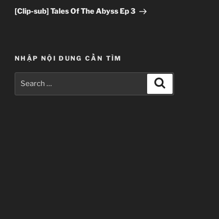
Post
[Clip-sub] Tales Of The Abyss Ep 3
NHẬP NỘI DUNG CẦN TÌM
Search
Search
for: