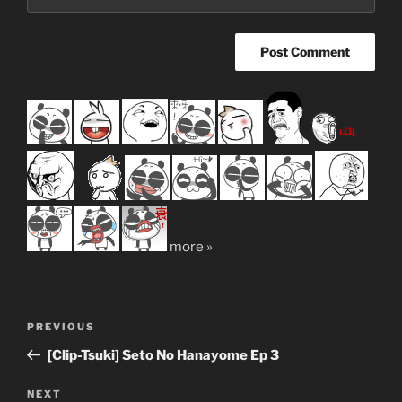
more »
Post
Previous
PREVIOUS
navigation
Post
[Clip-Tsuki] Seto No Hanayome Ep 3
Next
NEXT