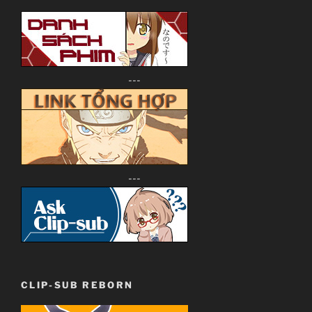
---
---
CLIP-SUB REBORN