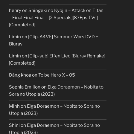
henry
on
Shingeki no Kyojin – Attack on Titan
– Final Final Final – [2 Specials][87Eps TVs]
[Completed]
Limin
on
[Clip-A4VF] Summer Wars DVD +
Bluray
Limin
on
[Clip-sub] Elfen Lied [Bluray Remake]
[Completed]
Đăng khoa
on
To be Hero X – 05
Sophia Emilion
on
Eiga Doraemon – Nobita to
Sora no Utopia (2023)
Minh
on
Eiga Doraemon – Nobita to Sora no
Utopia (2023)
Shini
on
Eiga Doraemon – Nobita to Sora no
Utopia (2023)