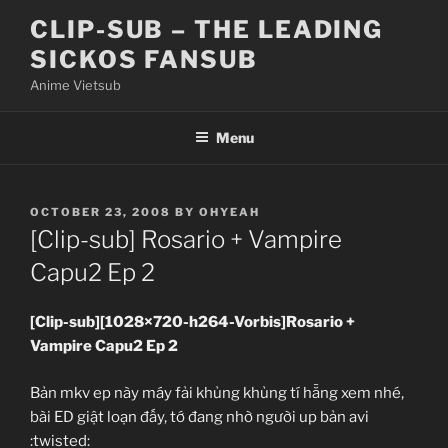
Skip
CLIP-SUB – THE LEADING
to
SICKOS FANSUB
content
Anime Vietsub
Menu
POSTED
OCTOBER 23, 2008
BY
OHYEAH
ON
[Clip-sub] Rosario + Vampire
Capu2 Ep 2
[Clip-sub][1028×720-h264-Vorbis]Rosario +
Vampire Capu2 Ep 2
Bản mkv ep này máy fải khủng khủng tí hẵng xem nhé,
bài ED giật loạn đấy, tớ đang nhờ người up bản avi
:twisted: