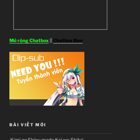
Mở rộng Chatbox
||
Chatbox Đen
BÀI VIẾT MỚI
Kimi ga Shinu made Koi wo Shitai