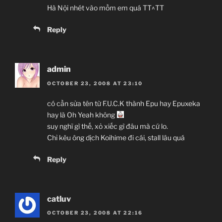
Hà Nội nhét vào mồm em quá TT^TT
Reply
admin
OCTOBER 23, 2008 AT 23:10
có cần sửa tên từ F.U.C.K thành Epu hay Epuxeka
hay là Oh Yeah không
suy nghĩ gì thế, xỏ xiếc gì đâu mà cứ lo.
Chỉ kêu ông dịch Koihime đi cái, stall lâu quá
Reply
catluv
OCTOBER 23, 2008 AT 22:16