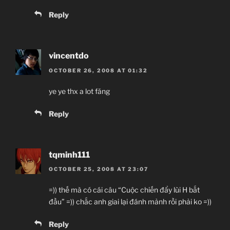
Reply
vincentdo
OCTOBER 26, 2008 AT 01:32
ye ye thx a lot făng
Reply
tqminh111
OCTOBER 25, 2008 AT 23:07
=)) thế mà có cái câu “Cuộc chiến đẩy lùi H bắt
đầu” =)) chắc anh giai lại đánh mảnh rồi phải ko =))
Reply