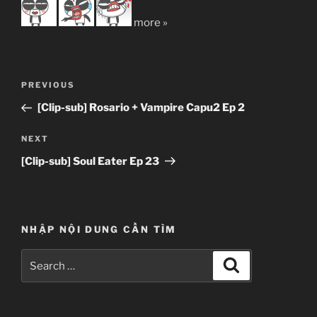
more »
Post
Previous
PREVIOUS
navigation
Post
[Clip-sub] Rosario + Vampire Capu2 Ep 2
Next
NEXT
Post
[Clip-sub] Soul Eater Ep 23
NHẬP NỘI DUNG CẦN TÌM
Search
Search
for: