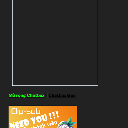
Mở rộng Chatbox
||
Chatbox Đen