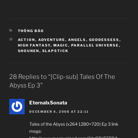
CATEGORIES
THÔNG BÁO
TAGS
ACTION
,
ADVENTURE
,
ANGELS
,
GODDESSESS
,
HIGH FANTASY
,
MAGIC
,
PARALLEL UNIVERSE
,
SHOUNEN
,
SLAPSTICK
28 Replies to “[Clip-sub] Tales Of The
Abyss Ep 3”
EternalxSonata
DECEMBER 4, 2008 AT 22:11
Tales of the Abyss (x264 1280×720) Ep 3 link
mega: