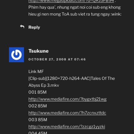
http://www.megaupload.com/?d=QRJ5FB94
.
Phim hay qua’, nhung ngat noi coi sub eng khong
hieu gi nen mong ToA sub viet ra tung ngay :wink:
Reply
Tsukune
OCTOBER 27, 2008 AT 07:46
Link MF
[Clip-sub][1280×720-h264-AAC]Tales Of The
Abyss Ep 3.mkv
001 85M
http://www.mediafire.com/?bygxtbj21wg
002 85M
http://www.mediafire.com/?h7zcnxzttdc
003 85M
http://www.mediafire.com/?zzcgz1yyzki
004 45M