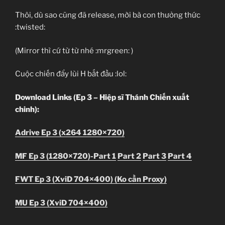
Thôi, dù sao cũng đã release, mời bà con thưởng thức
:twisted:
(Mirror thì cứ từ từ nhé :mrgreen: )
Cuộc chiến đẩy lùi H bắt đầu :lol:
Download Links (Ep 3 – Hiệp sĩ Thánh Chiến xuất
chinh):
Adrive Ep 3 (x264 1280×720)
MF Ep 3 (1280×720)-Part 1
Part 2
Part 3
Part 4
FWT Ep 3 (XviD 704×400) (Ko cần Proxy)
MU Ep 3 (XviD 704×400)