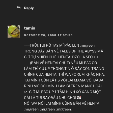
Reply
tamio
OCTOBER 26, 2008 AT 07:50
——TRÙI, TUI PÓ TAY MÍ PÁC LUN :mrgreen:
TRONG ĐÂY BÀN VỀ TALES OF THE ABYSS MÀ
GIỜ TỰ NHIÊN CHƠI HENTAI DZÔ LÀ SEO >.< .
——(BÀN VỀ HENTAI CHÚT) NẾU MÍ PÁC CÓ
LÀM THÌ CỨ UP THÔNG TIN Ở ĐÂY CÒN TRANG
CHÍNH CỦA HENTAI THÌ WA FORUM KHÁC NHA,
TẠI MÌNH CÒN LÀ HS VỚI LẠI MAMA VỚI BABA
RÌNH MÒ COI MÌNH LÀM GÌ TRÊN MẠNG HOÀI
^^. GIỜ MÍ PÁC UP 1 TẤM HÌNH XỔ XÀNG MỘT
CÁI LÀ TUI BAY ĐẦU NHƯ CHƠI
NÓI WA NÓI LẠI MÌNH CŨNG BÀN VỀ HENTAI
:mrgreen: :mrgreen: :mrgreen: