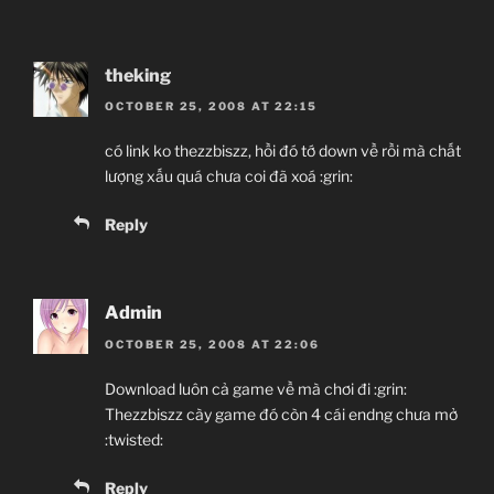
theking
OCTOBER 25, 2008 AT 22:15
có link ko thezzbiszz, hồi đó tớ down về rồi mà chất
lượng xấu quá chưa coi đã xoá :grin:
Reply
Admin
OCTOBER 25, 2008 AT 22:06
Download luôn cả game về mà chơi đi :grin:
Thezzbiszz cày game đó còn 4 cái endng chưa mở
:twisted:
Reply