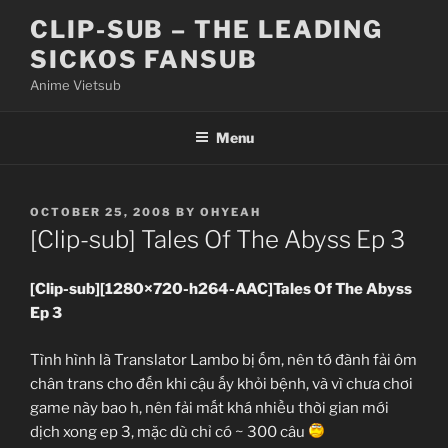
Skip
CLIP-SUB – THE LEADING
to
SICKOS FANSUB
content
Anime Vietsub
Menu
POSTED
OCTOBER 25, 2008
BY
OHYEAH
ON
[Clip-sub] Tales Of The Abyss Ep 3
[Clip-sub][1280×720-h264-AAC]Tales Of The Abyss
Ep 3
Tình hình là Translator Lambo bị ốm, nên tớ đành fải ôm
chân trans cho đến khi cậu ấy khỏi bệnh, và vì chưa chơi
game này bao h, nên fải mất khá nhiều thời gian mới
dịch xong ep 3, mặc dù chỉ có ~ 300 câu