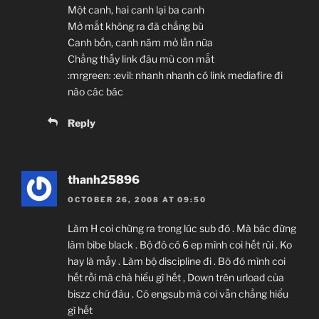
Một canh, hai canh lại ba canh
Mở mắt không ra đã chẳng bù
Canh bốn, canh năm mở lần nữa
Chẳng thấy link đâu mù con mắt
:mrgreen: :evil: nhanh nhanh có link mediafire đi
nào các bác
Reply
thanh25896
OCTOBER 26, 2008 AT 09:50
Làm H coi chừng ra trong lúc sub đó . Mà bác đừng
làm bibe black . Bộ đó có 6 ep mình coi hết rùi . Ko
hay là mấy . Làm bộ discipline đi . Bõ đó mình coi
hết rồi mà chả hiểu gì hết , Down trên urload của
biszz chứ đâu . Có engsub mà coi vẫn chẳng hiểu
gì hết