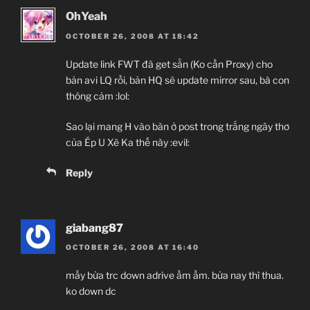
OhYeah
OCTOBER 26, 2008 AT 18:42
Update link FWT đã get sẵn (Ko cần Proxy) cho
bản avi LQ rồi, bản HQ sẽ update mirror sau, bà con
thông cảm :lol:
Sao lại mang H vào bàn ở post trong trắng ngây thơ
của Ép U Xê Ka thế này :evil:
Reply
giabang87
OCTOBER 26, 2008 AT 16:40
mấy bửa trc down adrive ầm ầm. bửa nay thì thua.
ko down dc