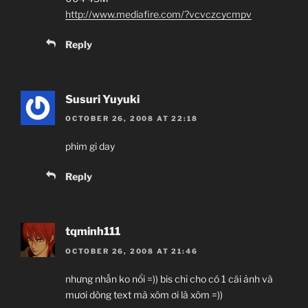
http://www.mediafire.com/?vcvczcycmpv
Reply
Susuri Yuyuki
OCTOBER 26, 2008 AT 22:18
phim gi day
Reply
tqminh111
OCTOBER 26, 2008 AT 21:46
nhưng nhấn ko nổi =)) bis chỉ cho có 1 cái ảnh và
mươi dòng text mà xôm ơi là xôm =))