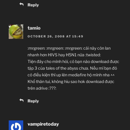
Reply
tamio
OCTOBER 26, 2008 AT 15:49
:mrgreen: :mrgreen: :mrgreen: cái này còn lan
nhanh hơn HIVS hay H5N1 nữa :twisted:
Tiện đây cho mình hỏi, có bạn nào download được
tập 3 của tales of the abyss chưa. Nếu mí bạn đó
có điều kiện thì up lên mediafire hộ mình nha ^^
Khổ thân tui, không hỉu sao hok download được
trên adrive :???:
Reply
vampiretoday