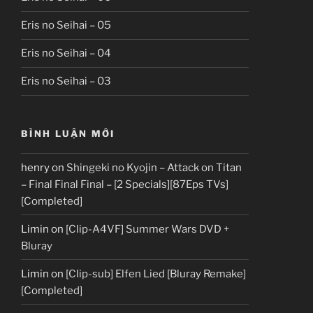
Eris no Seihai – 05
Eris no Seihai – 04
Eris no Seihai – 03
BÌNH LUẬN MỚI
henry
on
Shingeki no Kyojin – Attack on Titan
– Final Final Final – [2 Specials][87Eps TVs]
[Completed]
Limin
on
[Clip-A4VF] Summer Wars DVD +
Bluray
Limin
on
[Clip-sub] Elfen Lied [Bluray Remake]
[Completed]