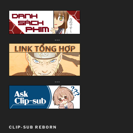
---
---
CLIP-SUB REBORN