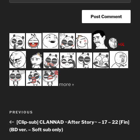
more »
Post
Previous
PREVIOUS
navigation
Post
[Clip-sub] CLANNAD ~After Story~ – 17 – 22 [Fin]
(BD ver. – Soft sub only)