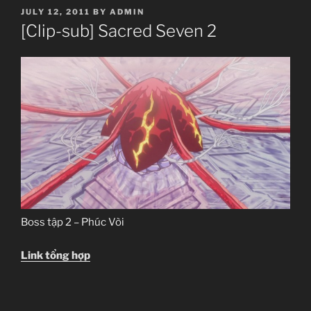
POSTED
JULY 12, 2011
BY
ADMIN
ON
[Clip-sub] Sacred Seven 2
Boss tập 2 – Phúc Vòi
Link tổng hợp