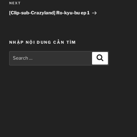
Next
NEXT
Post
[Clip-sub-Crazyland] Ro-kyu-bu ep 1
NHẬP NỘI DUNG CẦN TÌM
Search
Search
for: