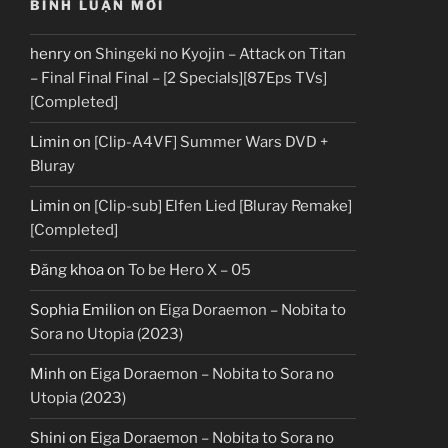
BÌNH LUẬN MỚI
henry
on
Shingeki no Kyojin – Attack on Titan
– Final Final Final – [2 Specials][87Eps TVs]
[Completed]
Limin
on
[Clip-A4VF] Summer Wars DVD +
Bluray
Limin
on
[Clip-sub] Elfen Lied [Bluray Remake]
[Completed]
Đăng khoa
on
To be Hero X – 05
Sophia Emilion
on
Eiga Doraemon – Nobita to
Sora no Utopia (2023)
Minh
on
Eiga Doraemon – Nobita to Sora no
Utopia (2023)
Shini
on
Eiga Doraemon – Nobita to Sora no