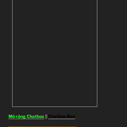
Mở rộng Chatbox
||
Chatbox Đen