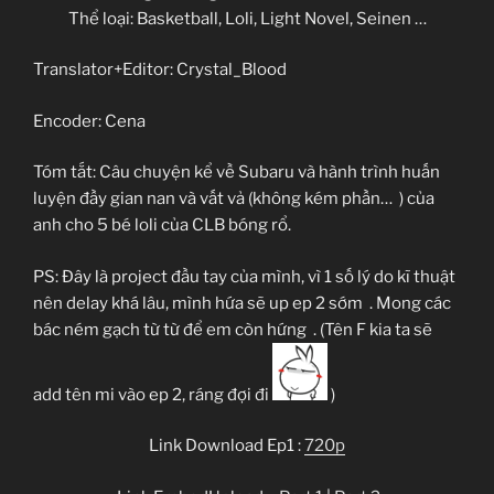
Thể loại: Basketball, Loli, Light Novel, Seinen …
Translator+Editor: Crystal_Blood
Encoder: Cena
Tóm tắt: Câu chuyện kể về Subaru và hành trình huấn
luyện đầy gian nan và vất vả (không kém phần…
) của
anh cho 5 bé loli của CLB bóng rổ.
PS: Đây là project đầu tay của mình, vì 1 số lý do kĩ thuật
nên delay khá lâu, mình hứa sẽ up ep 2 sớm
. Mong các
bác ném gạch từ từ để em còn hứng
. (Tên F kia ta sẽ
add tên mi vào ep 2, ráng đợi đi
)
Link Download Ep1 :
720p