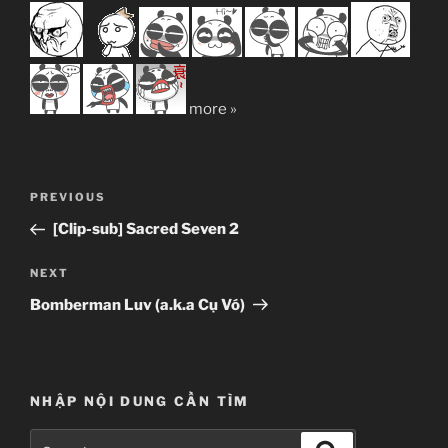
more »
Post
Previous
PREVIOUS
navigation
Post
[Clip-sub] Sacred Seven 2
Next
NEXT
Post
Bomberman Luv (a.k.a Cụ Vó)
NHẬP NỘI DUNG CẦN TÌM
Search
Search