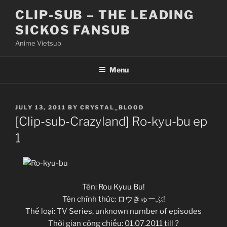
Skip
CLIP-SUB – THE LEADING
to
SICKOS FANSUB
content
Anime Vietsub
Menu
POSTED
JULY 13, 2011
BY
CRYSTAL_BLOOD
ON
[Clip-sub-Crazyland] Ro-kyu-bu ep
1
Tên: Rou Kyuu Bu!
Tên chính thức: ロウきゅーぶ!
Thể loại: TV Series, unknown number of episodes
Thời gian công chiếu: 01.07.2011 till ?