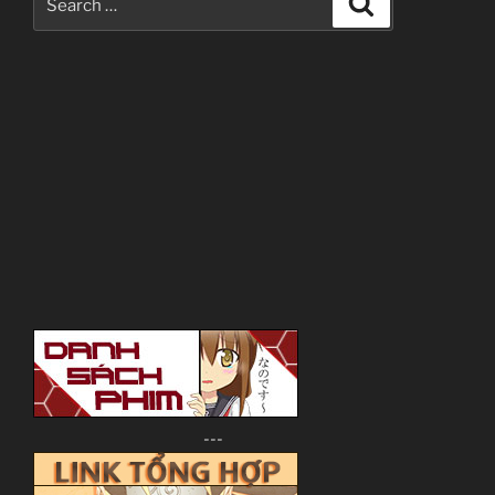
for:
---