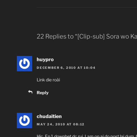
22 Replies to “[Clip-sub] Sora wo K
huypro
DECEMBER 6, 2010 AT 10:04
Link die roài
Reply
chudaitien
MAY 24, 2010 AT 08:12
Hic. Ep 1 downhet dc rui. Lam on ai do post lai dum