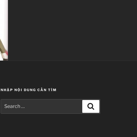
NHẬP NỘI DUNG CẦN TÌM
Search
Search
for: