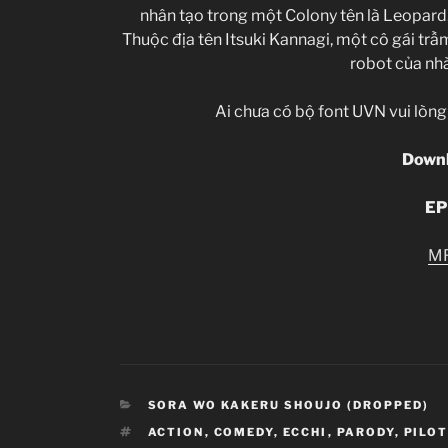
nhân tạo trong một Colony tên là Leopard.
Thuộc địa tên Itsuki Kannagi, một cô gái tr
robot của nhà
Ai chưa có bộ font UVN vui lòng 
Down
EP
M
CATEGORIES
SORA WO KAKERU SHOUJO (DROPPED)
TAGS
ACTION
,
COMEDY
,
ECCHI
,
PARODY
,
PILO