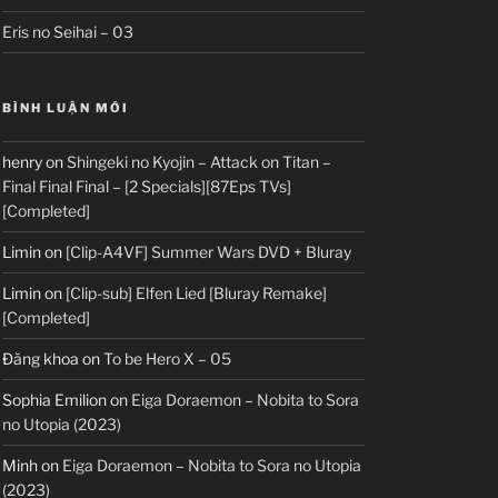
Eris no Seihai – 03
BÌNH LUẬN MỚI
henry
on
Shingeki no Kyojin – Attack on Titan –
Final Final Final – [2 Specials][87Eps TVs]
[Completed]
Limin
on
[Clip-A4VF] Summer Wars DVD + Bluray
Limin
on
[Clip-sub] Elfen Lied [Bluray Remake]
[Completed]
Đăng khoa
on
To be Hero X – 05
Sophia Emilion
on
Eiga Doraemon – Nobita to Sora
no Utopia (2023)
Minh
on
Eiga Doraemon – Nobita to Sora no Utopia
(2023)