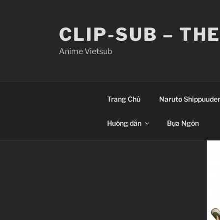
Skip
to
CLIP-SUB – TH
content
Anime Vietsub
Trang Chủ
Naruto Shippuude
Hướng dẫn
Bựa Ngôn