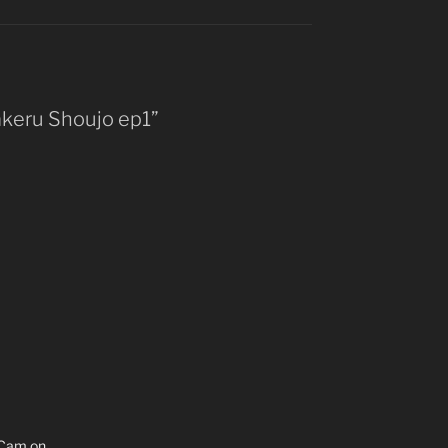
akeru Shoujo ep1”
. Cam on