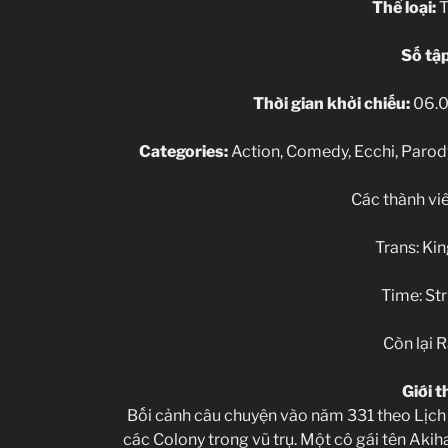
Thể loại:
T
Số tập
Thời gian khởi chiếu:
06.0
Categories:
Action, Comedy, Ecchi, Parody
Các thành viê
Trans: Ki
Time: Str
Còn lại R
Giới t
Bối cảnh câu chuyện vào năm 331 theo Lịch 
các Colony trong vũ trụ. Một cô gái tên Akih