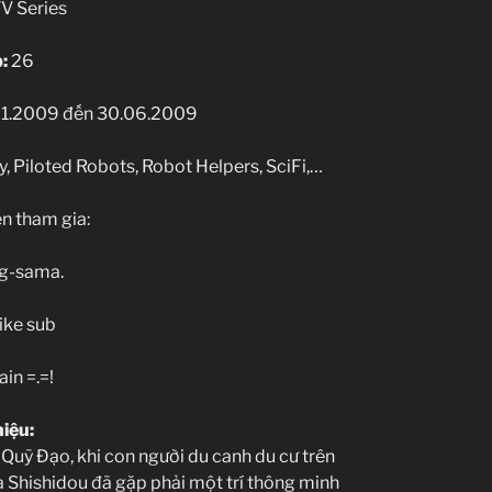
V Series
:
26
1.2009 đến 30.06.2009
, Piloted Robots, Robot Helpers, SciFi,…
n tham gia:
ng-sama.
ike sub
ain =.=!
hiệu:
Quỹ Đạo, khi con người du canh du cư trên
a Shishidou đã gặp phải một trí thông minh