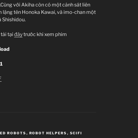
Cùng với Akiha còn có một cảnh sát liên
ầm lặng tên Honoka Kawai, và imo-chan một
 Shishidou.
tải tại
đây
trước khi xem phim
load
1
F
TED ROBOTS
,
ROBOT HELPERS
,
SCIFI