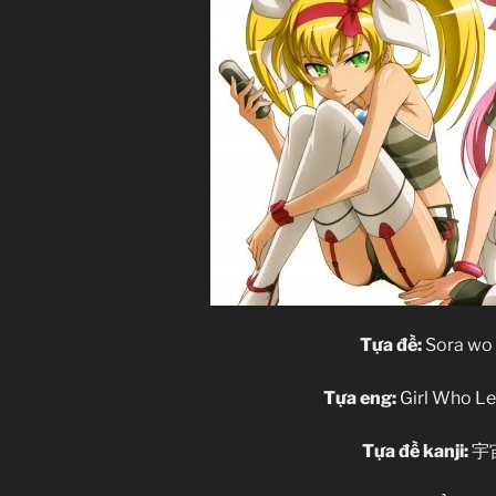
Tựa đề:
Sora wo 
Tựa eng:
Girl Who L
Tựa đề kanji:
宇