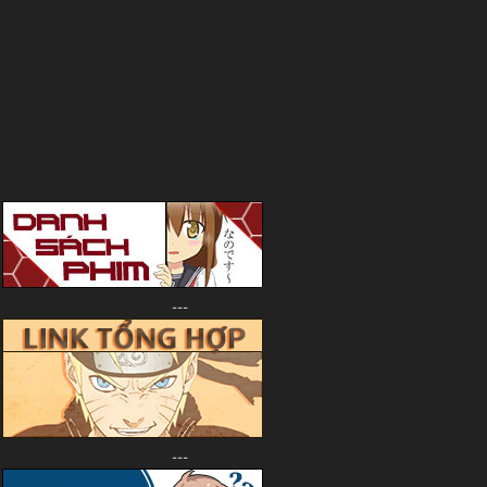
---
---