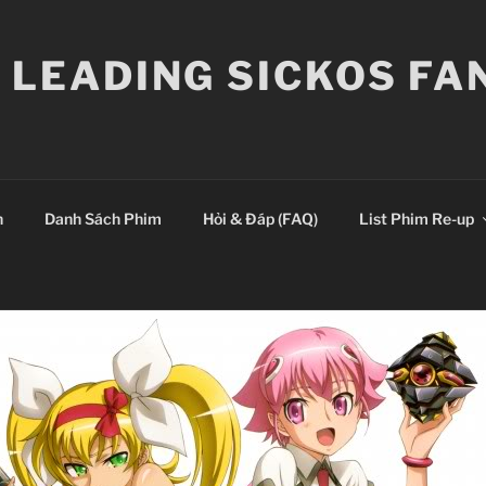
E LEADING SICKOS F
n
Danh Sách Phim
Hỏi & Đáp (FAQ)
List Phim Re-up