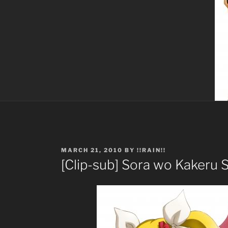
POSTED
MARCH 21, 2010
BY
!!RAIN!!
ON
[Clip-sub] Sora wo Kakeru 