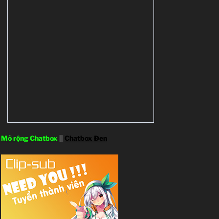
Mở rộng Chatbox
||
Chatbox Đen