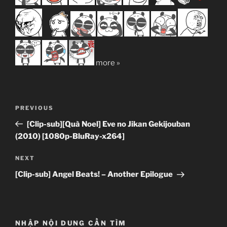
more »
Post
Previous
PREVIOUS
navigation
Post
[Clip-sub][Quà Noel] Eve no Jikan Gekijouban
(2010) [1080p-BluRay-x264]
Next
NEXT
Post
[Clip-sub] Angel Beats! – Another Epilogue
NHẬP NỘI DUNG CẦN TÌM