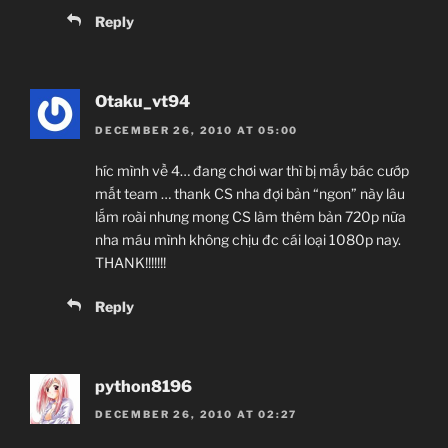
Reply
Otaku_vt94
DECEMBER 26, 2010 AT 05:00
híc mình về 4… đang chơi war thì bị mấy bác cướp
mất team … thank CS nha đợi bản “ngon” này lâu
lắm roài nhưng mong CS làm thêm bản 720p nữa
nha máu mình không chịu đc cái loại 1080p nay.
THANK!!!!!!!
Reply
python8196
DECEMBER 26, 2010 AT 02:27