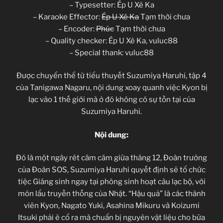
– Typesetter: Ép U Xê Ka
– Karaoke Effector:
Ép U Xê Ka
Tạm thời chưa
– Encoder:
Phúc
Tạm thời chưa
– Quality checker: Ép U Xê Ka, vuluc88
– Special thank: vuluc88
Được chuyển thể từ tiểu thuyết Suzumiya Haruhi, tập 4
của Tanigawa Nagaru, nội dung xoay quanh việc Kyon bị
lạc vào 1 thế giới mà ở đó không có sự tồn tại của
Suzumiya Haruhi.
Nội dung:
Đó là một ngày rét căm căm giữa tháng 12, Đoàn trưởng
của Đoàn SOS, Suzumiya Haruhi quyết định sẽ tổ chức
tiệc Giáng sinh ngay tại phòng sinh hoạt câu lạc bộ, với
món lẩu truyền thống của Nhật. “Hậu quả” là các thành
viên Kyon, Nagato Yuki, Asahina Mikuru và Koizumi
Itsuki phải è cổ ra mà chuẩn bị nguyên vật liệu cho bữa