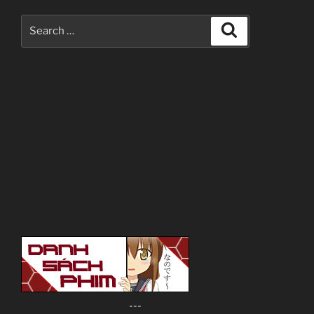
Search
Search
for:
---