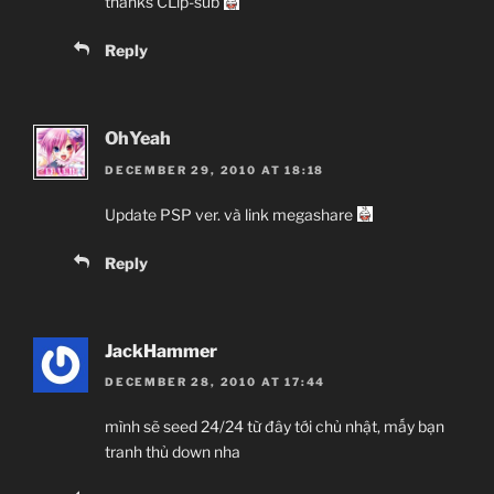
thanks CLip-sub
Reply
OhYeah
DECEMBER 29, 2010 AT 18:18
Update PSP ver. và link megashare
Reply
JackHammer
DECEMBER 28, 2010 AT 17:44
mình sẽ seed 24/24 từ đây tới chủ nhật, mấy bạn
tranh thủ down nha