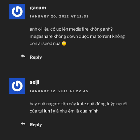
gacum
JANUARY 20, 2012 AT 12:31
anh ơi liệu có up lên mediafire không anh?
megashare không down được mà torrent không
còn ai seed nữa
Reply
seiji
JANUARY 12, 2011 AT 22:45
hay quá nagato tập này kute quá đúng tuýp người
của tui lun ! giá như ẻm là của mình
Reply