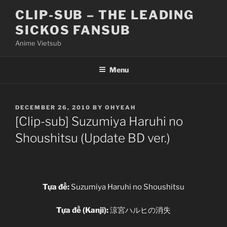
Skip
CLIP-SUB – THE LEADING
to
SICKOS FANSUB
content
Anime Vietsub
Menu
POSTED
DECEMBER 26, 2010
BY
OHYEAH
ON
[Clip-sub] Suzumiya Haruhi no
Shoushitsu (Update BD ver.)
Tựa đề:
Suzumiya Haruhi no Shoushitsu
Tựa đề (Kanji):
涼宮ハルヒの消失