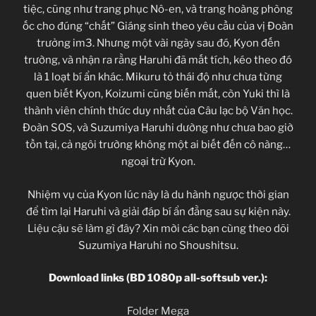
tiệc, cũng như trang phục Nô-en, và trang hoàng phòng
ốc cho đúng “chất” Giáng sinh theo yêu cầu của vị Đoàn
trưởng im3. Nhưng một vài ngày sau đó, Kyon đến
trường, và nhận ra rằng Haruhi đã mất tích, kéo theo đó
là 1 loạt bí ẩn khác. Mikuru tỏ thái độ như chưa từng
quen biết Kyon, Koizumi cũng biến mất, còn Yuki thì là
thành viên chính thức duy nhất của Câu lạc bộ Văn học.
Đoàn SOS, và Suzumiya Haruhi dường như chưa bao giờ
tồn tại, cả ngôi trường không một ai biết đến cô nàng…
ngoại trừ Kyon.
Nhiệm vụ của Kyon lúc này là du hành ngược thời gian
để tìm lại Haruhi và giải đáp bí ẩn đằng sau sự kiện này.
Liệu cậu sẽ làm gì đây? Xin mời các bạn cùng theo dõi
Suzumiya Haruhi no Shoushitsu.
Download links (BD 1080p all-softsub ver.):
Folder Mega