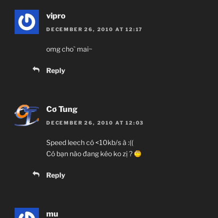
vipro
DECEMBER 26, 2010 AT 12:17
omg cho` mai~
Reply
Cơ Tung
DECEMBER 26, 2010 AT 12:03
Speed leech có <10kb/s à :((
Có bạn nào đang kéo ko zị ?
Reply
mu