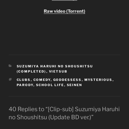
Raw video (Torrent)
CATEGORIES
SUZUMIYA HARUHI NO SHOUSHITSU
(COMPLETED)
,
VIETSUB
TAGS
CLUBS
,
COMEDY
,
GODDESSESS
,
MYSTERIOUS
,
PARODY
,
SCHOOL LIFE
,
SEINEN
40 Replies to “[Clip-sub] Suzumiya Haruhi
no Shoushitsu (Update BD ver.)”