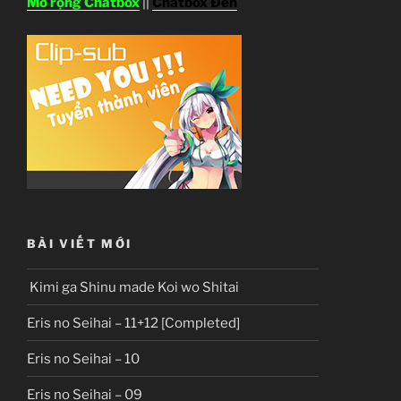
Mở rộng Chatbox
||
Chatbox Đen
BÀI VIẾT MỚI
Kimi ga Shinu made Koi wo Shitai
Eris no Seihai – 11+12 [Completed]
Eris no Seihai – 10
Eris no Seihai – 09