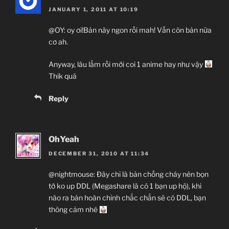
JANUARY 1, 2011 AT 10:19
@OY: oy ơi!Bản này ngon rồi mah! Vẫn còn bản nữa
cơ ah.
Anyway, lâu lắm rồi mới coi 1 anime hay như vậy
Thik quá
Reply
OhYeah
DECEMBER 31, 2010 AT 11:34
@nightmouse: Đây chỉ là bản chống cháy nên bọn
tớ ko up DDL (Megashare là có 1 bạn up hộ), khi
nào ra bản hoàn chỉnh chắc chắn sẽ có DDL, bạn
thông cảm nhé