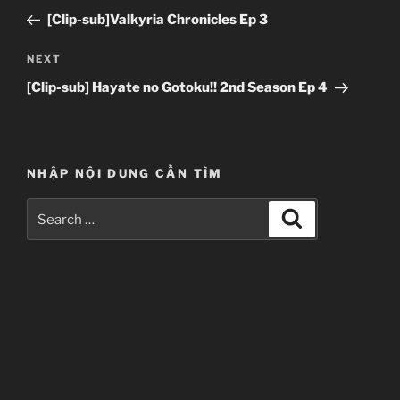
navigation
Post
[Clip-sub]Valkyria Chronicles Ep 3
Next
NEXT
Post
[Clip-sub] Hayate no Gotoku!! 2nd Season Ep 4
NHẬP NỘI DUNG CẦN TÌM
Search
Search
for: