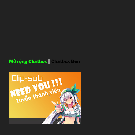
Mở rộng Chatbox
||
Chatbox Đen