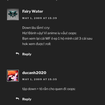
Fairy Water
MAY 1, 2009 AT 15:39
Down lâu lắm! :cry:
Hiz! Đành vậy! Vì anime iu vấu! :oops:
Bạn xem lại cái MF ở ep 1 hộ mình cái! 3 cái sau
hok xem được! :roll:
Reply
ducanh2020
MAY 1, 2009 AT 15:35
tập down = tô rần cho quen đi :oops:
Reply