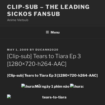
Skip
CLIP-SUB – THE LEADING
to
SICKOS FANSUB
content
Anime Vietsub
Menu
POSTED
MAY 1, 2009
BY
DUCANH2020
ON
[Clip-sub] Tears to Tiara Ep 3
[1280×720-h264-AAC]
[Clip-sub] Tears to Tiara Ep 3 [1280×720-h264-AAC]
Mỗi ngày 1 phim nào