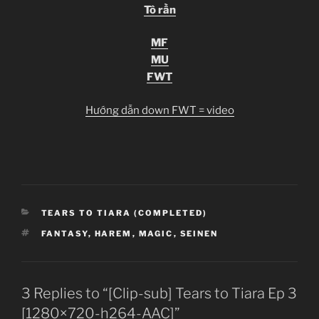
Tô rần
MF
MU
FWT
Hướng dẫn down FWT = video
CATEGORIES
TEARS TO TIARA (COMPLETED)
TAGS
FANTASY
,
HAREM
,
MAGIC
,
SEINEN
3 Replies to “[Clip-sub] Tears to Tiara Ep 3
[1280×720-h264-AAC]”