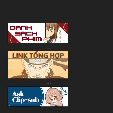
---
---