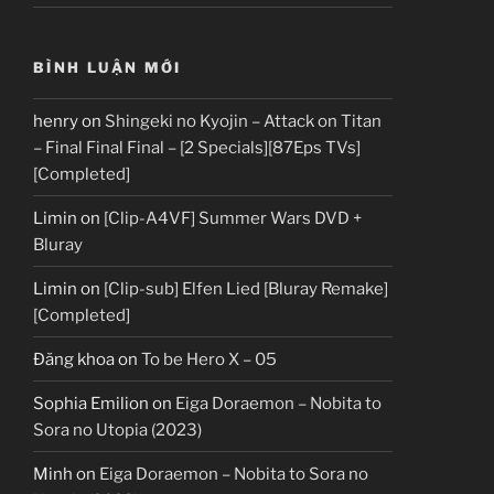
BÌNH LUẬN MỚI
henry
on
Shingeki no Kyojin – Attack on Titan
– Final Final Final – [2 Specials][87Eps TVs]
[Completed]
Limin
on
[Clip-A4VF] Summer Wars DVD +
Bluray
Limin
on
[Clip-sub] Elfen Lied [Bluray Remake]
[Completed]
Đăng khoa
on
To be Hero X – 05
Sophia Emilion
on
Eiga Doraemon – Nobita to
Sora no Utopia (2023)
Minh
on
Eiga Doraemon – Nobita to Sora no