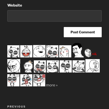
Website
more »
Post
Previous
PREVIOUS