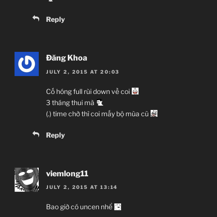
Reply
Đăng Khoa
JULY 2, 2015 AT 20:03
Cố hóng full rùi down về coi
3 tháng thui mà
(.) time chờ thì coi mấy bộ mùa cũ
Reply
viemlong11
JULY 2, 2015 AT 13:14
Bao giờ có uncen nhể