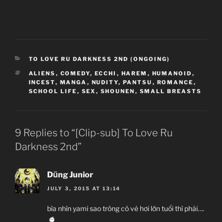
CATEGORIES
TO LOVE RU DARKNESS 2ND (ONGOING)
TAGS
ALIENS
,
COMEDY
,
ECCHI
,
HAREM
,
HUMANOID
,
INCEST
,
MANGA
,
NUDITY
,
PANTSU
,
ROMANCE
,
SCHOOL LIFE
,
SEX
,
SHOUNEN
,
SMALL BREASTS
9 Replies to “[Clip-sub] To Love Ru
Darkness 2nd”
Dũng Junior
JULY 3, 2015 AT 13:14
bìa nhìn yami sao trông có vẻ hơi lớn tuổi thì phải….