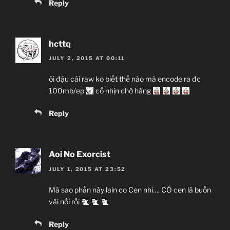
Reply
hcttq
JULY 2, 2015 AT 00:11
ôi đậu cái raw ko biết thế nào mà encode ra đc
100mb/ep
cố nhịn chờ hàng
Reply
Aoi No Exorcist
JULY 1, 2015 AT 23:52
Mà sao phần này lain co Cen nhỉ…. CÓ cen là buồn
vãi nồi rồi
Reply