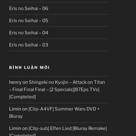
Eris no Seihai – 06
Eris no Seihai – 05
Eris no Seihai – 04
Eris no Seihai – 03
BÌNH LUẬN MỚI
henry
on
Shingeki no Kyojin – Attack on Titan
– Final Final Final – [2 Specials][87Eps TVs]
[Completed]
Limin
on
[Clip-A4VF] Summer Wars DVD +
Bluray
Limin
on
[Clip-sub] Elfen Lied [Bluray Remake]
[Completed]