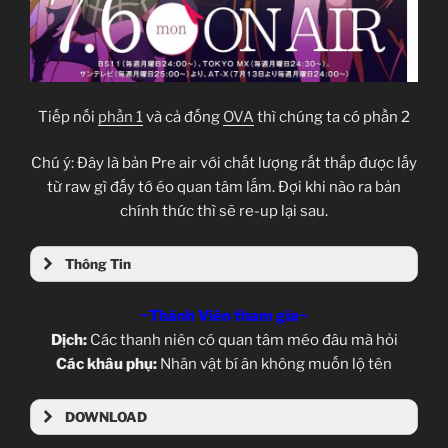
Tiếp nối
phần 1
và cả đống
OVA
thì chúng ta có phần 2
Chú ý: Đây là bản Pre air với chất lượng rất thấp được lấy
từ raw gì đấy tớ éo quan tâm lắm. Đợi khi nào ra bản
chính thức thì sẽ re-up lại sau.
Thông Tin
~Thành Viên tham gia~
Dịch:
Các thanh niên có quan tâm méo đâu mà hỏi
Các khâu phụ:
Nhân vật bí ân không muốn lộ tên
DOWNLOAD