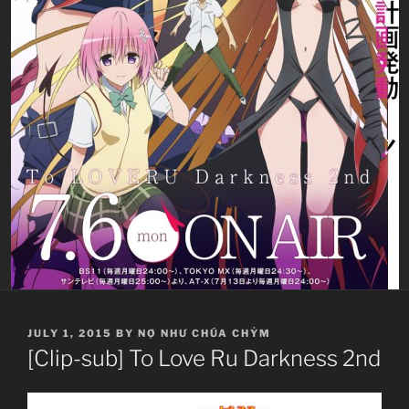
POSTED
JULY 1, 2015
BY
NỢ NHƯ CHÚA CHỶM
ON
[Clip-sub] To Love Ru Darkness 2nd