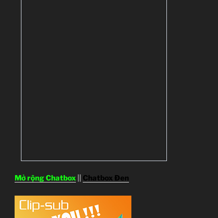
Mở rộng Chatbox
||
Chatbox Đen