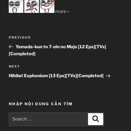
more »
Post
Previous
PREVIOUS
navigation
Post
Yamada-kun to 7-nin no Majo [12 Eps][TVs]
[Completed]
Next
NEXT
Post
Hibike! Euphonium [13 Eps][TVs][Completed]
NHẬP NỘI DUNG CẦN TÌM
Search
Search
for: