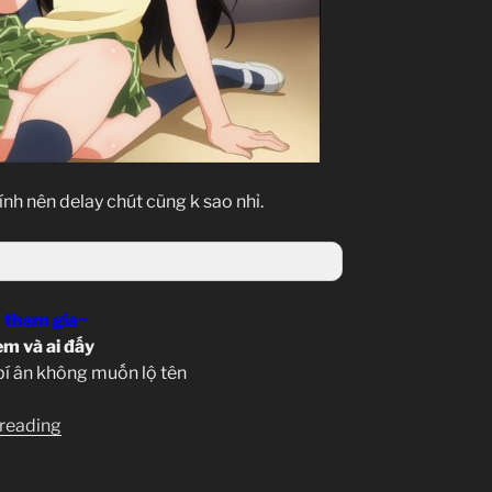
ính nên delay chút cũng k sao nhỉ.
 tham gia~
m và ai đấy
bí ân không muốn lộ tên
“[Clip-
 reading
sub]
To