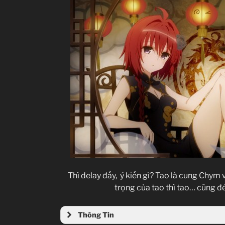
Thì delay đấy, ý kiến gì? Tao là cung Chym
trọng của tao thì tao… cũng đ
Thông Tin