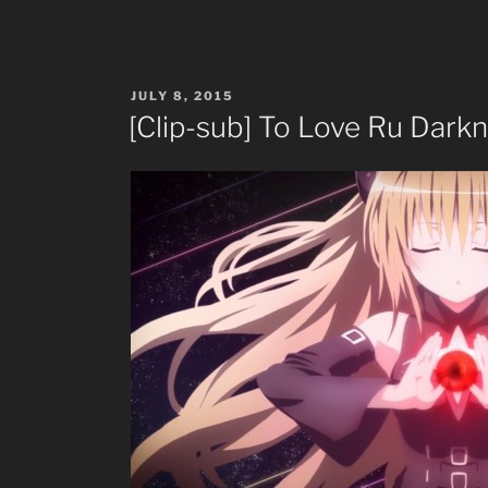
POSTED
JULY 8, 2015
ON
[Clip-sub] To Love Ru Dark