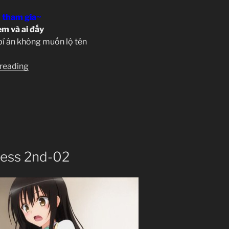
 tham gia~
m và ai đấy
bí ân không muốn lộ tên
“To
 reading
Love
Ru
Darkness
2nd-
03”
ness 2nd-02