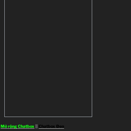
Mở rộng Chatbox
||
Chatbox Đen