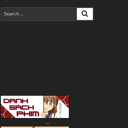
Search
Search
for:
---