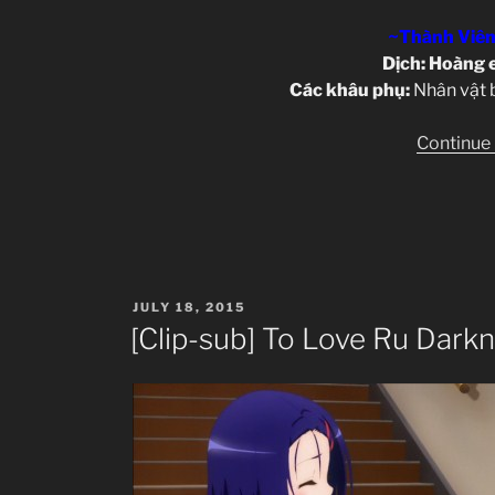
~Thành Viên
Dịch: Hoàng e
Các khâu phụ:
Nhân vật 
Continue
POSTED
JULY 18, 2015
ON
[Clip-sub] To Love Ru Dark