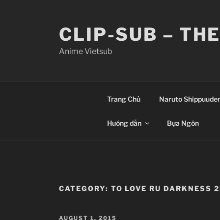
Skip
to
CLIP-SUB – TH
content
Anime Vietsub
Trang Chủ
Naruto Shippuude
Hướng dẫn
Bựa Ngôn
CATEGORY:
TO LOVE RU DARKNESS 
POSTED
AUGUST 1, 2015