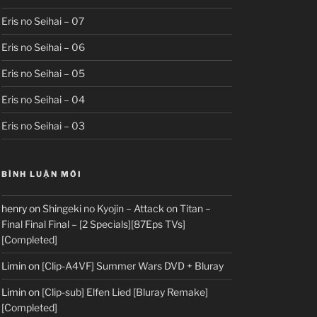
Eris no Seihai – 07
Eris no Seihai – 06
Eris no Seihai – 05
Eris no Seihai – 04
Eris no Seihai – 03
BÌNH LUẬN MỚI
henry
on
Shingeki no Kyojin – Attack on Titan –
Final Final Final – [2 Specials][87Eps TVs]
[Completed]
Limin
on
[Clip-A4VF] Summer Wars DVD + Bluray
Limin
on
[Clip-sub] Elfen Lied [Bluray Remake]
[Completed]