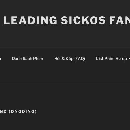
E LEADING SICKOS F
n
Danh Sách Phim
Hỏi & Đáp (FAQ)
List Phim Re-up
2ND (ONGOING)