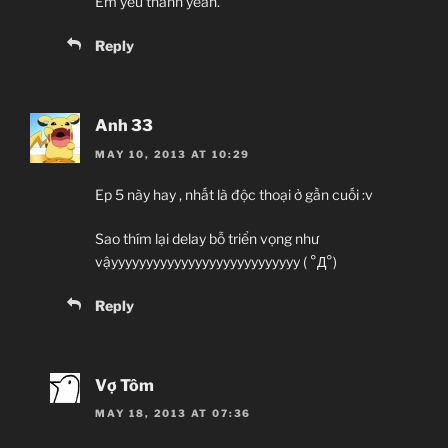
Em yêu thánh yeah.
Reply
Anh 33
MAY 10, 2013 AT 10:29
Ep 5 này hay , nhất là độc thoại ở gần cuối :v
Sao thím lại delay bỗ triển vọng như
vậyyyyyyyyyyyyyyyyyyyyyyyyyyy ( °Д°)
Reply
Vợ Tôm
MAY 18, 2013 AT 07:36