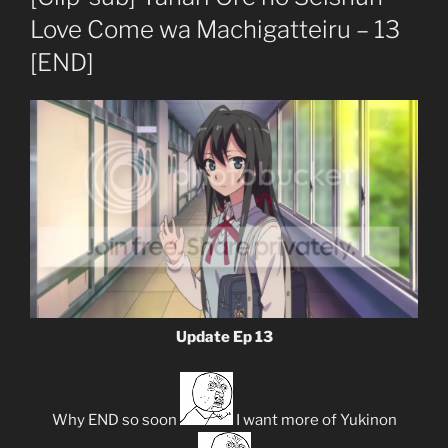
Love Come wa Machigatteiru – 13
[END]
Update Ep 13
Why END so soon
I want more of Yukinon