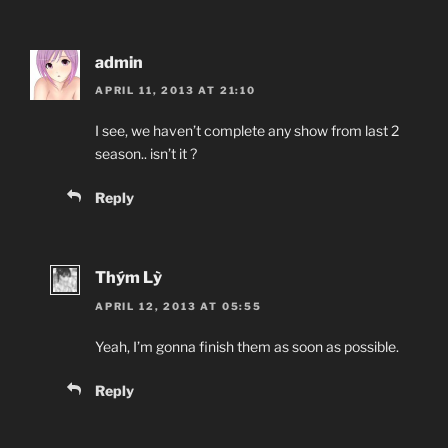
admin
APRIL 11, 2013 AT 21:10
I see, we haven’t complete any show from last 2
season.. isn’t it ?
Reply
Thým Lỳ
APRIL 12, 2013 AT 05:55
Yeah, I’m gonna finish them as soon as possible.
Reply