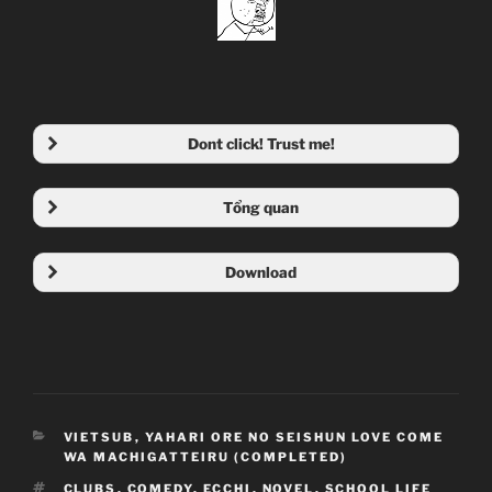
Dont click! Trust me!
Tổng quan
Download
CATEGORIES
VIETSUB
,
YAHARI ORE NO SEISHUN LOVE COME
WA MACHIGATTEIRU (COMPLETED)
TAGS
CLUBS
,
COMEDY
,
ECCHI
,
NOVEL
,
SCHOOL LIFE