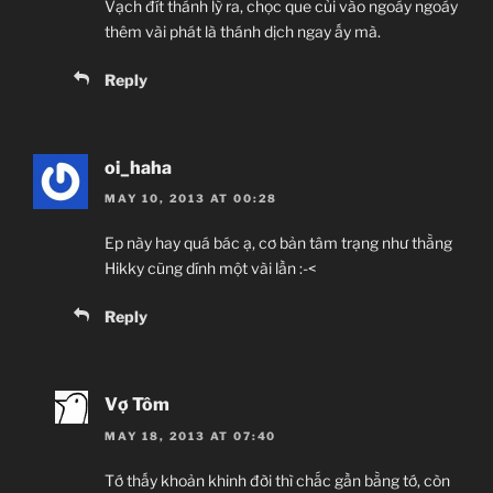
Vạch đít thánh lỳ ra, chọc que củi vào ngoáy ngoáy
thêm vài phát là thánh dịch ngay ấy mà.
Reply
oi_haha
MAY 10, 2013 AT 00:28
Ep này hay quá bác ạ, cơ bản tâm trạng như thằng
Hikky cũng dính một vài lần :-<
Reply
Vợ Tôm
MAY 18, 2013 AT 07:40
Tớ thấy khoản khinh đời thì chắc gần bằng tớ, còn