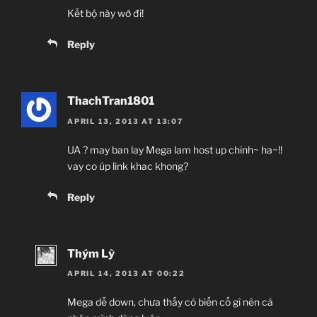
Kết bộ này wớ đi!
Reply
ThachTran1801
APRIL 13, 2013 AT 13:07
UA ? may ban lay Mega lam host up chinh~ ha~!!
vay co úp link khac khong?
Reply
Thým Lỳ
APRIL 14, 2013 AT 00:22
Mega dễ down, chưa thấy có biến cố gì nên cá