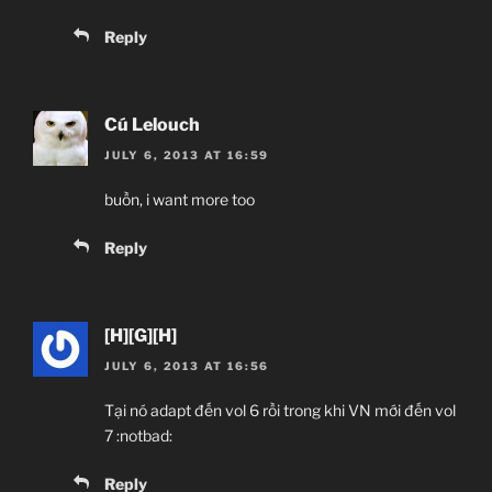
Reply
Cú Lelouch
JULY 6, 2013 AT 16:59
buồn, i want more too
Reply
[H][G][H]
JULY 6, 2013 AT 16:56
Tại nó adapt đến vol 6 rồi trong khi VN mới đến vol
7 :notbad:
Reply