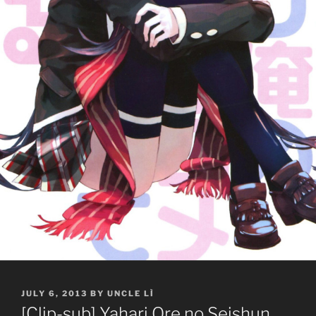
POSTED
JULY 6, 2013
BY
UNCLE LÌ
ON
[Clip-sub] Yahari Ore no Seishun