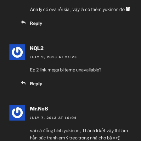
Anh lỳ có ova rồi kia , vậy là có thêm yukinon đó
Reply
KQL2
JULY 9, 2013 AT 21:23
Ep 2 link mega bị temp unavailable?
Reply
Mr.No8
JULY 7, 2013 AT 10:04
vãi cả đống hình yukinon , Thánh lì kết vậy thì làm
hẳn bức tranh em ý treo trong nhà cho bá =>))