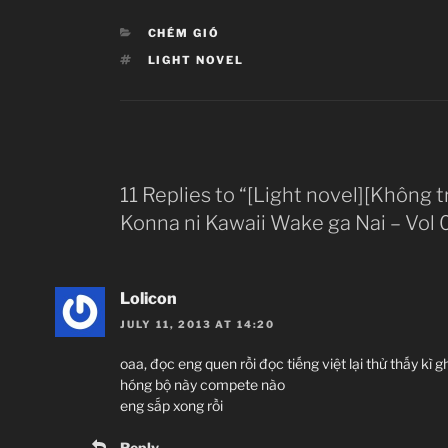
CATEGORIES
CHÉM GIÓ
TAGS
LIGHT NOVEL
11 Replies to “[Light novel][Không t
Konna ni Kawaii Wake ga Nai – Vol 
Lolicon
JULY 11, 2013 AT 14:20
oaa, đọc eng quen rồi đọc tiếng việt lại thử thấy kì g
hóng bộ này compete nào
eng sắp xong rồi
Reply