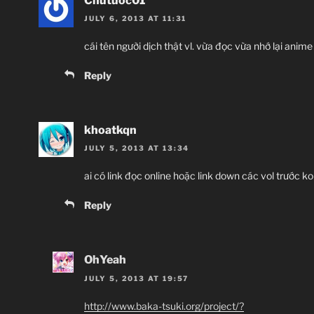
Chutuoc01
JULY 6, 2013 AT 11:31
cái tên người dịch thật vl. vừa đọc vừa nhớ lại anim
Reply
khoatkqn
JULY 5, 2013 AT 13:34
ai có link đọc online hoặc link down các vol trước ko 
Reply
OhYeah
JULY 5, 2013 AT 19:57
http://www.baka-tsuki.org/project/?