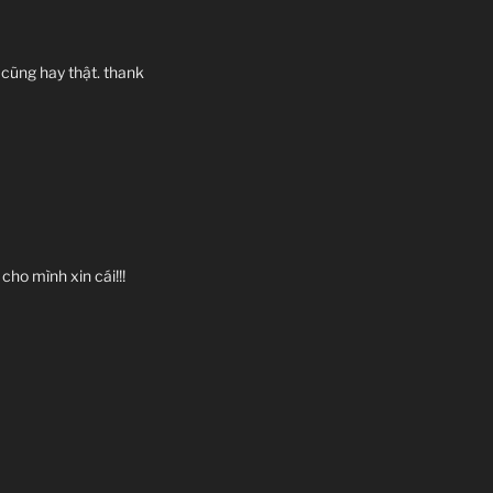
e cũng hay thật. thank
cho mình xin cái!!!