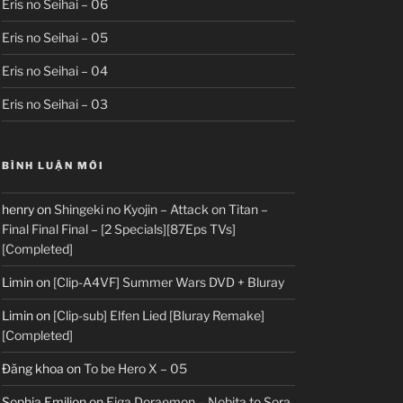
Eris no Seihai – 06
Eris no Seihai – 05
Eris no Seihai – 04
Eris no Seihai – 03
BÌNH LUẬN MỚI
henry
on
Shingeki no Kyojin – Attack on Titan –
Final Final Final – [2 Specials][87Eps TVs]
[Completed]
Limin
on
[Clip-A4VF] Summer Wars DVD + Bluray
Limin
on
[Clip-sub] Elfen Lied [Bluray Remake]
[Completed]
Đăng khoa
on
To be Hero X – 05
Sophia Emilion
on
Eiga Doraemon – Nobita to Sora