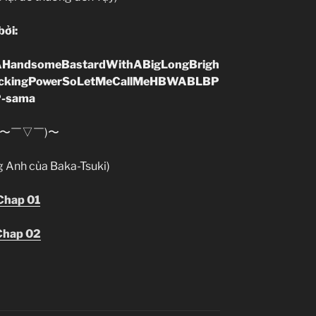
bởi:
AHandsomeBastardWithABigLongBrigh
uckingPowerSoLetMeCallMeHBWABLBP
-sama
(〜￣▽￣)〜
g Anh của Baka-Tsuki)
 Chap 01
 Chap 02