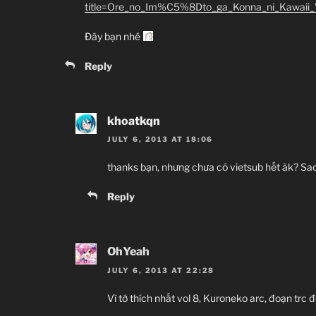
title=Ore_no_Im%C5%8Dto_ga_Konna_ni_Kawaii
Đây bạn nhé
Reply
khoatkqn
JULY 6, 2013 AT 18:06
thanks bạn, nhưng chưa có vietsub hết àk? Sao 
Reply
OhYeah
JULY 6, 2013 AT 22:28
Vì tớ thích nhất vol 8, Kuroneko arc, đoạn trc 