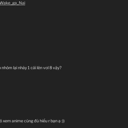
_Wake_ga_Nai
nhóm lại nhảy 1 cái lên vol 8 vậy?
đó xem anime cũng đủ hiểu r bạn ạ :))