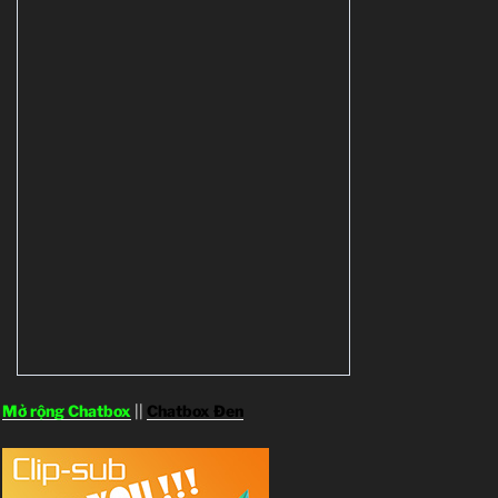
Mở rộng Chatbox
||
Chatbox Đen