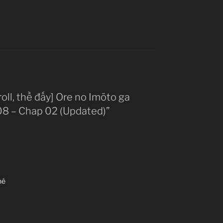
roll, thề đấy] Ore no Imōto ga
08 – Chap 02 (Updated)”
hê