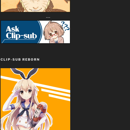
---
CLIP-SUB REBORN