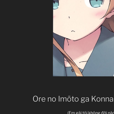
Ore no Imōto ga Konna 
(Em gái tôi không đời nào