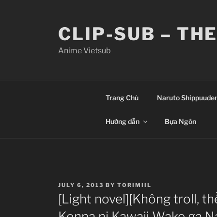
Skip
to
CLIP-SUB – TH
content
Anime Vietsub
Trang Chủ
Naruto Shippuude
Hướng dẫn
Bựa Ngôn
POSTED
JULY 6, 2013
BY
TORIMIIL
ON
[Light novel][Không troll, t
Konna ni Kawaii Wake ga Na