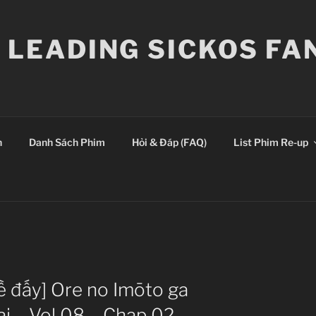
E LEADING SICKOS F
n
Danh Sách Phim
Hỏi & Đáp (FAQ)
List Phim Re-up
hề đấy] Ore no Imōto ga
i – Vol 08 – Chap 02