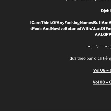
Dịch 
ICantThinkOfAnyFuckingNamesButIAm
tPen
is
AndNowIveRetunedWithALotOfF
AALOFP
〜(￣▽￣〜) 
(dựa theo bản dịch tiến
Vol 08 –
Vol 08 –