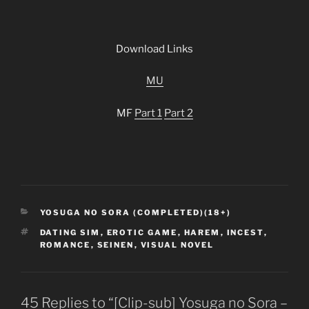
Download Links
MU
MF
Part 1
Part 2
CATEGORIES
YOSUGA NO SORA (COMPLETED)(18+)
TAGS
DATING SIM
,
EROTIC GAME
,
HAREM
,
INCEST
,
ROMANCE
,
SEINEN
,
VISUAL NOVEL
45 Replies to “[Clip-sub] Yosuga no Sora –