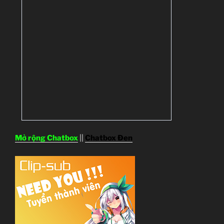
Mở rộng Chatbox
||
Chatbox Đen