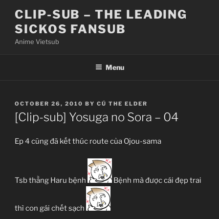
Skip
CLIP-SUB – THE LEADING
to
SICKOS FANSUB
content
Anime Vietsub
Menu
POSTED
OCTOBER 26, 2010
BY
CÚ THE ELDER
ON
[Clip-sub] Yosuga no Sora – 04
Ep 4 cũng đã kết thúc route của Ojou-sama
Tsb thằng Haru bệnh
Bệnh mà được cái đẹp trai
thì con gái chết sạch