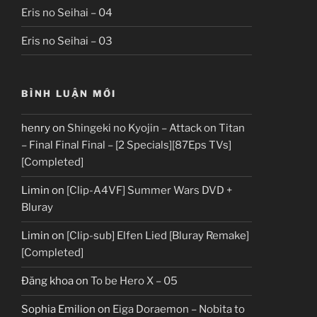
Eris no Seihai – 04
Eris no Seihai – 03
BÌNH LUẬN MỚI
henry
on
Shingeki no Kyojin – Attack on Titan
– Final Final Final – [2 Specials][87Eps TVs]
[Completed]
Limin
on
[Clip-A4VF] Summer Wars DVD +
Bluray
Limin
on
[Clip-sub] Elfen Lied [Bluray Remake]
[Completed]
Đăng khoa
on
To be Hero X – 05
Sophia Emilion
on
Eiga Doraemon – Nobita to