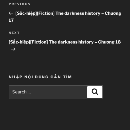
Post
Previous
PREVIOUS
navigation
Post
[Sắc-hiệp][Fiction] The darkness history – Chương
17
Next
NEXT
Post
[Sắc-hiệp][Fiction] The darkness history – Chương 18
NHẬP NỘI DUNG CẦN TÌM
Search
Search
for: