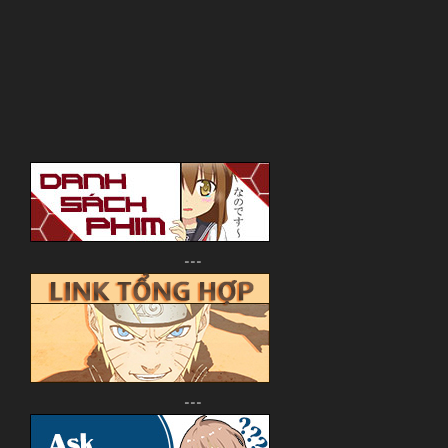
---
---