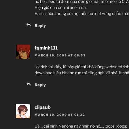
hô hô, seed từ đêm qua đến giờ mà ratio mới có 0,7.
Hiện giờ chả còn ai peer nữa.
Haizzz ước mong có một nền torrent vững chắc thật
Reply
tqminh111
MARCH 19, 2009 AT 08:53
:lol: :lol: :lol: đấy, từ bây giờ thì khỏi dùng webseed :
download kiểu hit and run thì cũng nghỉ đi nhé. ít nh
Reply
clipsub
MARCH 19, 2009 AT 01:32
Ựa… cái hình Nanoha này nhìn nó nó…. :oops: :oops: