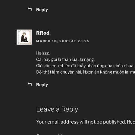
Reply
RRod
MARCH 18, 2009 AT 23:25
Haizzz.
Cái này gọi là thân lừa ưa nặng.
Giờ các con chiên đã thấy phản ứng của chúa chưa…
Đời thật lắm chuyện hài. Ngon ăn không muốn lại m
Reply
Leave a Reply
Your email address will not be published.
Req