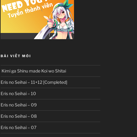
BÀI VIẾT MỚI
Kimi ga Shinu made Koi wo Shitai
Eris no Seihai – 11+12 [Completed]
Eris no Seihai – 10
Eris no Seihai – 09
Eris no Seihai – 08
Eris no Seihai – 07