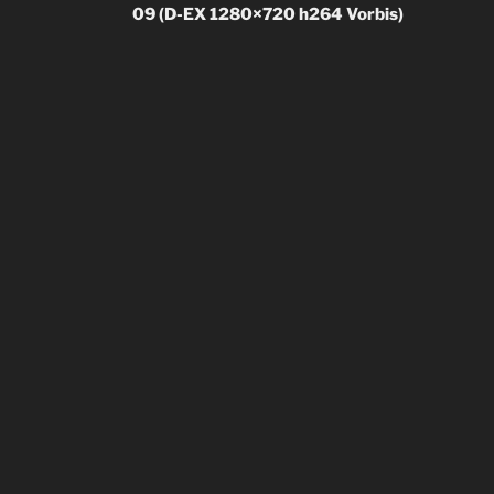
09 (D-EX 1280×720 h264 Vorbis)