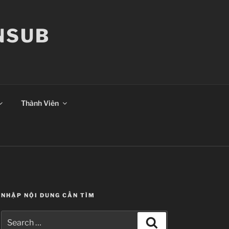
ANSUB
Thành Viên
NHẬP NỘI DUNG CẦN TÌM
Search
Search
for: