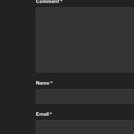
Comment
*
Name
*
Email
*