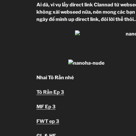
Ai dà, vì vụ lấy direct link Clannad từ web
không xài webseed nữa, nên mong các bạn 
ngày để mình up direct link, đôi lời thế thôi
Nhai Tô Rần nhé
Tô Rần Ep 3
MF Ep 3
FWT ep 3
GL & HF