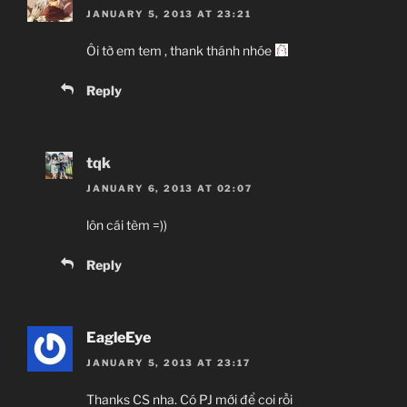
JANUARY 5, 2013 AT 23:21
Ôi tờ em tem , thank thánh nhóe
Reply
tqk
JANUARY 6, 2013 AT 02:07
lôn cái tèm =))
Reply
EagleEye
JANUARY 5, 2013 AT 23:17
Thanks CS nha. Có PJ mới để coi rồi