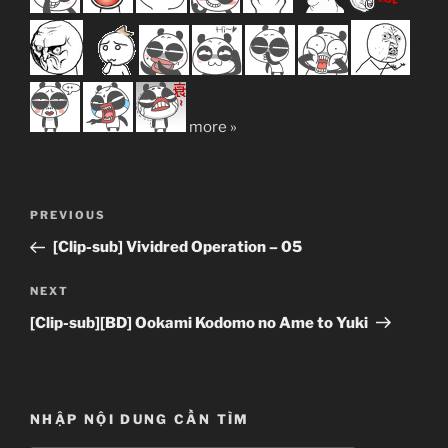
more »
Post
Previous
PREVIOUS
navigation
Post
[Clip-sub] Vividred Operation – 05
Next
NEXT
Post
[Clip-sub][BD] Ookami Kodomo no Ame to Yuki
NHẬP NỘI DUNG CẦN TÌM