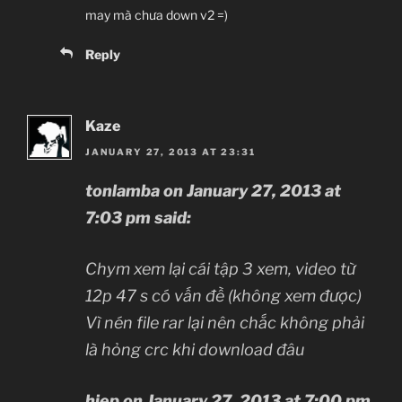
may mà chưa down v2 =)
Reply
Kaze
JANUARY 27, 2013 AT 23:31
tonlamba on January 27, 2013 at
7:03 pm said:
Chym xem lại cái tập 3 xem, video từ
12p 47 s có vấn đề (không xem được)
Vì nén file rar lại nên chắc không phải
là hỏng crc khi download đâu
hiep on January 27, 2013 at 7:00 pm