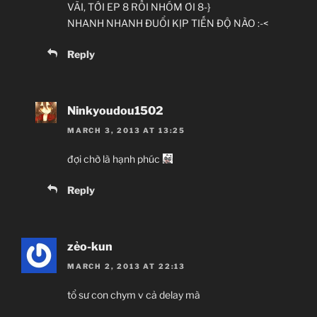
VÃI, TỚI EP 8 RỒI NHÓM ƠI 8-}
NHANH NHANH ĐUỔI KỊP TIẾN ĐỘ NÀO :-<
Reply
Ninkyoudou1502
MARCH 3, 2013 AT 13:25
đợi chờ là hạnh phúc
Reply
zẻo-kun
MARCH 2, 2013 AT 22:13
tổ sư con chym v cả delay mà