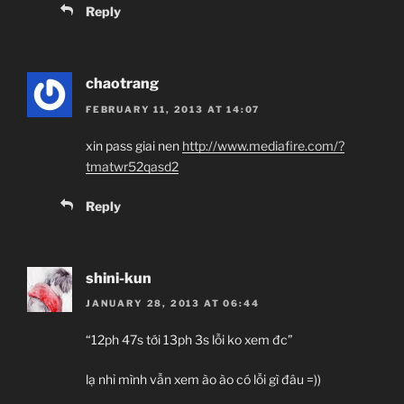
Reply
chaotrang
FEBRUARY 11, 2013 AT 14:07
xin pass giai nen
http://www.mediafire.com/?
tmatwr52qasd2
Reply
shini-kun
JANUARY 28, 2013 AT 06:44
“12ph 47s tới 13ph 3s lỗi ko xem đc”
lạ nhỉ mình vẫn xem ào ào có lỗi gì đâu =))