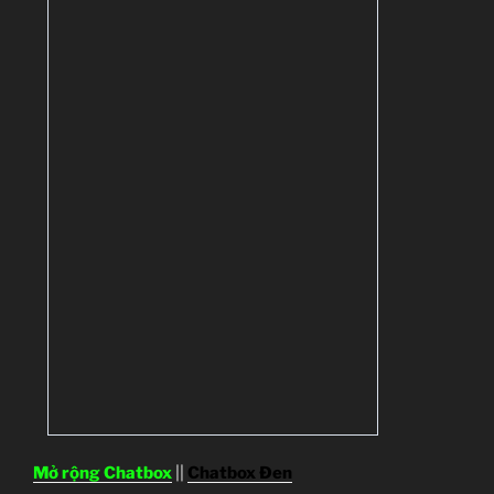
Mở rộng Chatbox
||
Chatbox Đen