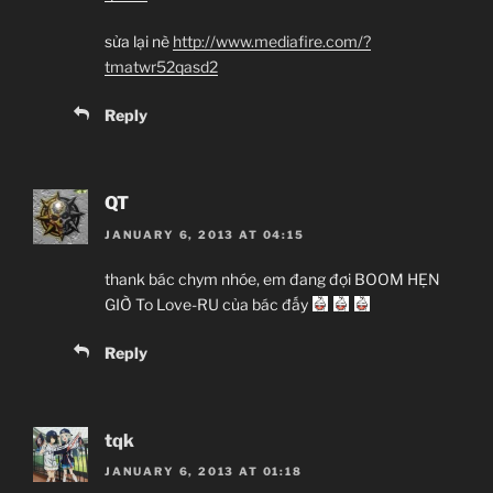
sửa lại nè
http://www.mediafire.com/?
tmatwr52qasd2
Reply
QT
JANUARY 6, 2013 AT 04:15
thank bác chym nhóe, em đang đợi BOOM HẸN
GIỜ To Love-RU của bác đấy
Reply
tqk
JANUARY 6, 2013 AT 01:18