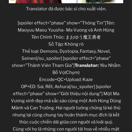
Translator đã được bác sĩ cho xuất viện.
[spoiler effect=”phase” show=”Thông Tin”]Tên:
Maoyuu Maou Yuusha- Ma Vương và Anh Hùng
Tên Chính Thức: まおゆう魔王勇者
Số Tập: Không rõ
Thể loại: Demons, Dystopia, Fantasy, Novel,
Seinen[/su_spoiler] [spoiler effect=”phase”
show=”Thành Viên Tham Gia”]
Translator:
Yêu Nhầm
Bố Vợ(Chym)
Encode+QC+Upload: Kaze
OP+ED: Sai, Rết, Ashura[/su_spoiler] [spoiler
effect=”phase” show=”Giới thiệu nội dung”] Một Ma
Vương xinh đẹp mà sắc sảo cùng một Anh Hùng Dũng
Mãnh và Can Trường. Hai người tưởng chừng là kẻ thù
nhưng lại cùng chung tay hoàn thành mục đích là kết
thúc cuộc chiến dài giữa con người và loài quỷ.
Cùng với họ là những con người tài hoa về nhiều mặt