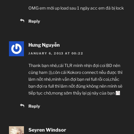
OMG em mới up load sau 1 ngày acc em đã bị lock
Reply
Hưng Nguyễn
JANUARY 6, 2013 AT 00:22
Thank bạn nhé,cái TLR mình nhịn đợi coi BD nên
cũng ham :)),còn cái Kokoro connect nếu được thì
làm nốt nhé,mình vẫn đợi bạn rel full rồi coi,chắc
bạn đợi ra full thì làm nốt đúng không nên mình sẽ
tiếp tục chờ,mong sớm thấy lại pj này của bạn
Reply
Seyren Windsor