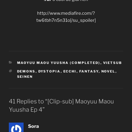
http://www.mediafire.com/?
tw6tbh7n5n31o[/su_spoiler]
CATEGORIES
MAOYUU MAOU YUUSHA (COMPLETED)
,
VIETSUB
TAGS
DEMONS
,
DYSTOPIA
,
ECCHI
,
FANTASY
,
NOVEL
,
SEINEN
41 Replies to “[Clip-sub] Maoyuu Maou
Yuusha Ep 4”
Sora