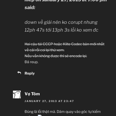
said:
down về giải nén ko corupt nhưng
12ph 47s tới 13ph 3s lỗi ko xem đc
Hai cậu tải CCCP hoặc Klite Codec bản mới nhất
về cài rồi coi lại thử xem.
Nếu vẫn không được thì sẽ encode lại.
Đã reup.
Reply
Vợ Tôm
JANUARY 27, 2013 AT 23:47
Đúng là lỗi thật mà. Dâm quay vào góc tự kiểm