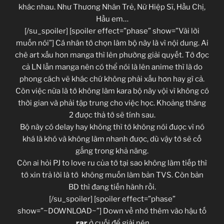
khác nhau. Như Thương Nhân Trẻ, Nữ Hiệp Sĩ, Hầu Chị,
Hầu em…
[/su_spoiler] [spoiler effect=”phase” show=”Vài lời
muốn nói”] Cá nhân tớ chọn làm bộ này là vì nội dung. Ai
chê art xấu hơn manga thì lên phường giải quyết. Tớ đọc
cả LN lẫn manga nên có thể nói là lên anime thì là do
phong cách vẽ khác chứ không phải xấu hơn hay gì cả.
Còn việc nữa là tớ không làm kara bộ này vội vì không có
thời gian và phải tập trung cho việc học. Khoảng tháng
2 được thả tớ sẽ tính sau.
Bộ này có delay hay không thì tớ không nói được vì nó
khá là khó và không làm nhanh được, dù vậy tớ sẽ cố
gắng trong khả năng.
Còn ai hỏi PJ to love ru của tớ tại sao không làm tiếp thì
tớ xin trả lời là tớ không muốn làm bản TVS. Còn bản
BD thì đang tiến hành rồi.
[/su_spoiler] [spoiler effect=”phase”
show=”~DOWNLOAD~”] Down về nhớ thêm vào hậu tố
.
rar
ở cuối để giải nén