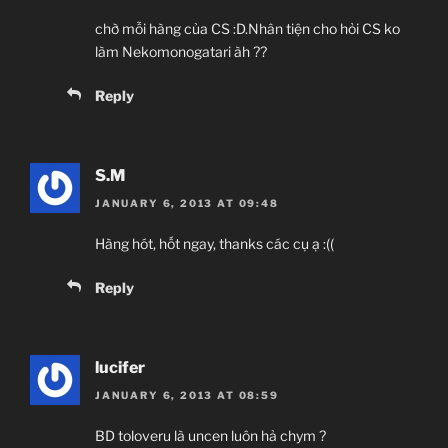
chờ mỗi hàng của CS :D.Nhân tiện cho hỏi CS ko
làm Nekomonogatari àh ??
Reply
S.M
JANUARY 6, 2013 AT 09:48
Hàng hót, hốt ngay, thanks các cụ ạ :((
Reply
lucifer
JANUARY 6, 2013 AT 08:59
BD toloveru là uncen luôn hả chym ?