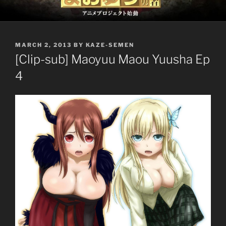
POSTED
MARCH 2, 2013
BY
KAZE-SEMEN
ON
[Clip-sub] Maoyuu Maou Yuusha Ep
4