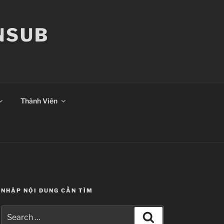
ANSUB
Thành Viên
NHẬP NỘI DUNG CẦN TÌM
Search
Search
for: