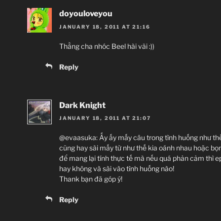
doyouloveyou
JANUARY 18, 2011 AT 21:16
Thằng cha nhóc Beel hài vãi :))
Reply
Dark Knight
JANUARY 18, 2011 AT 21:07
@evaasuka: Ấy ấy mấy câu trong tình huống như thế
cũng hay sài mấy từ như thế kia oánh nhau hoặc bọ
để mang lại tính thực tế mà nếu quá phản cảm thì e
hay không và sài vào tình huống nào!
Thank bạn đã góp ý!
Reply