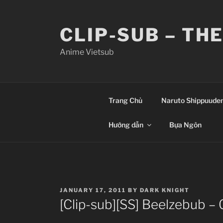
Skip
to
CLIP-SUB – TH
content
Anime Vietsub
Trang Chủ
Naruto Shippuude
Hướng dẫn
Bựa Ngôn
POSTED
JANUARY 17, 2011
BY
DARK KNIGHT
ON
[Clip-sub][SS] Beelzebub – 