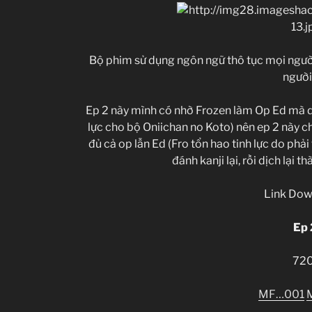
Bộ phim sử dụng ngôn ngữ thô tục mọi ngườ
người
Ep 2 này mình có nhờ Frozen làm Op Ed mà do
lực cho bộ Oniichan no Koto) nên ep 2 này ch
đủ cả op lẫn Ed (Fro tổn hao tinh lực do phải
đánh kanji lại, rồi dịch lại 
Link Dow
Ep 
72
MF…001