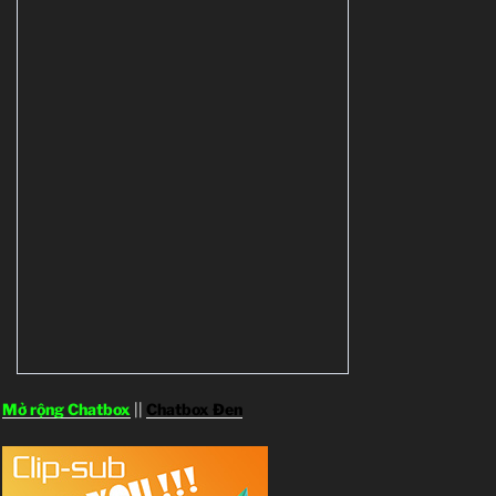
Mở rộng Chatbox
||
Chatbox Đen