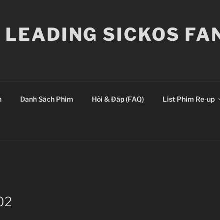
E LEADING SICKOS F
n
Danh Sách Phim
Hỏi & Đáp (FAQ)
List Phim Re-up
02