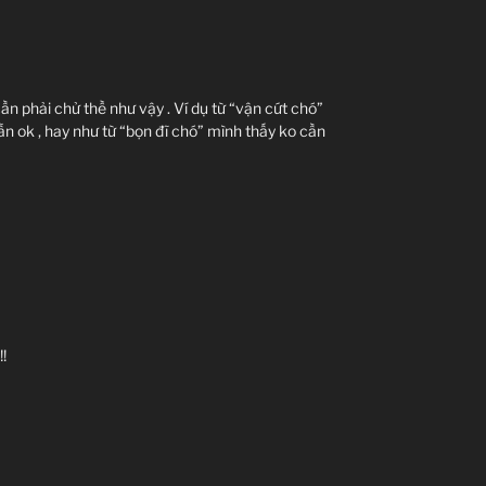
 cần phải chử thề như vậy . Ví dụ từ “vận cứt chó”
ẫn ok , hay như từ “bọn đĩ chó” mình thấy ko cần
!