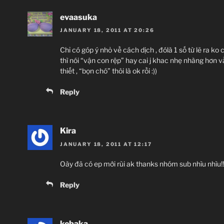
evaasuka
JANUARY 18, 2011 AT 20:26
Chỉ có góp ý nhỏ về cách dịch , đólà 1 số từ lẽ ra ko
thì nói “vận con rệp” hay cai j khac nhẹ nhàng hơn v
thiết , “bọn chó” thôi là ok rồi :))
Reply
Kira
JANUARY 18, 2011 AT 12:17
Oày đã có ep mới rùi ak thanks nhóm sub nhìu nhìu!!!
Reply
kebaka