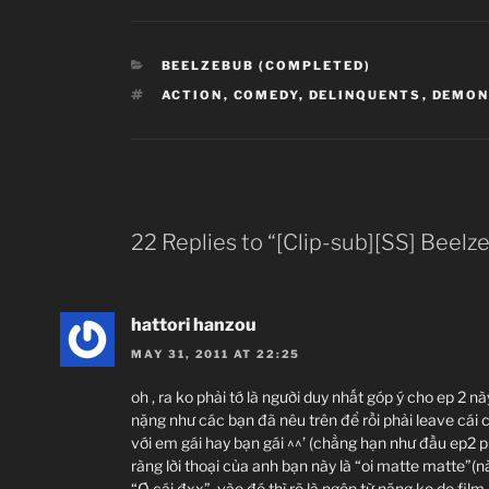
CATEGORIES
BEELZEBUB (COMPLETED)
TAGS
ACTION
,
COMEDY
,
DELINQUENTS
,
DEMON
22 Replies to “[Clip-sub][SS] Beelz
hattori hanzou
MAY 31, 2011 AT 22:25
oh , ra ko phải tớ là người duy nhất góp ý cho ep 2 n
nặng như các bạn đã nêu trên để rồi phải leave cá
với em gái hay bạn gái ^^’ (chẳng hạn như đầu ep2 p
ràng lời thoại của anh bạn này là “oi matte matte”
“Ơ cái đxx”, vào đó thì rõ là ngôn từ nặng ko do film