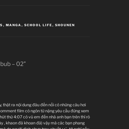
S
,
MANGA
,
SCHOOL LIFE
,
SHOUNEN
ebub – 02”
ày, thật ra nội dung đâu đến nỗi có những câu hơi
i comment film có ngôn từ nặng yêu cầu đừng xem
hút thứ 4:07 cô vú em đến nhà anh bạn trên thì rõ
(này , khaon đã khoan đã) vậy mà các bạn phang
 mà do người dịch chưa trau chuốt ^^’ , tớ nghĩ nếu