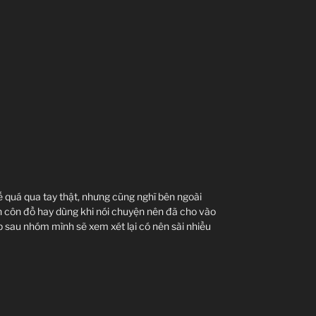
 quá qua tay thật, nhưng cũng nghĩ bên ngoài
n côn đồ hay dùng khi nói chuyện nên đã cho vào
p sau nhóm mình sẽ xem xét lại có nên sài nhiều