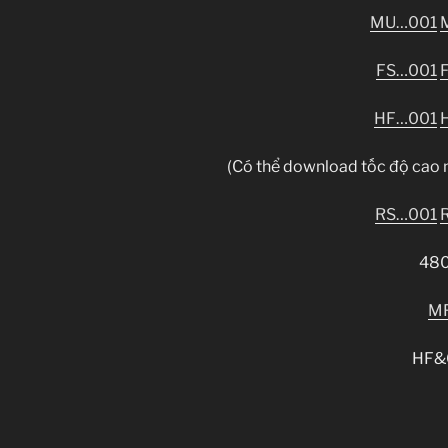
MU…001
FS…001
HF…001
(Có thể download tốc độ cao
RS…001
48
M
HF&