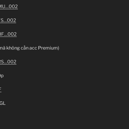
MU…002
FS…002
HF…002
 mà không cần acc Premium)
RS…002
0p
F
GL