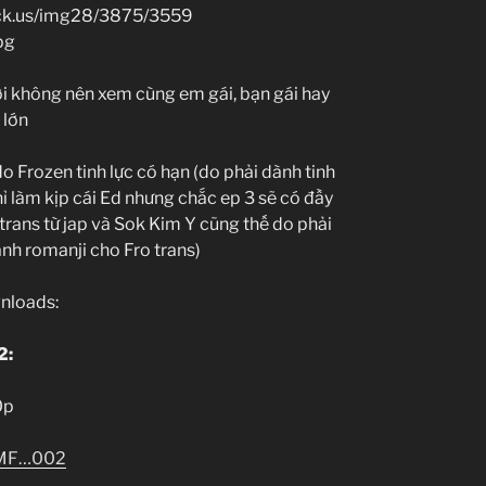
i không nên xem cùng em gái, bạn gái hay
 lớn
 Frozen tinh lực có hạn (do phải dành tinh
ỉ làm kịp cái Ed nhưng chắc ep 3 sẽ có đầy
 trans từ jap và Sok Kim Y cũng thế do phải
thành romanji cho Fro trans)
nloads:
2:
0p
MF…002