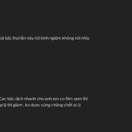
oá bài, thui lần này rút kinh ngiệm không nói nhìu
 Cac bác dịch nhanh cho anh em co film xem thì
 lý thì giảm , ko duoc cũng chăng chết ai :))