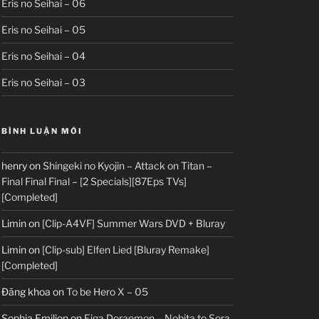
Eris no Seihai – 06
Eris no Seihai – 05
Eris no Seihai – 04
Eris no Seihai – 03
BÌNH LUẬN MỚI
henry
on
Shingeki no Kyojin – Attack on Titan –
Final Final Final – [2 Specials][87Eps TVs]
[Completed]
Limin
on
[Clip-A4VF] Summer Wars DVD + Bluray
Limin
on
[Clip-sub] Elfen Lied [Bluray Remake]
[Completed]
Đăng khoa
on
To be Hero X – 05
Sophia Emilion
on
Eiga Doraemon – Nobita to Sora