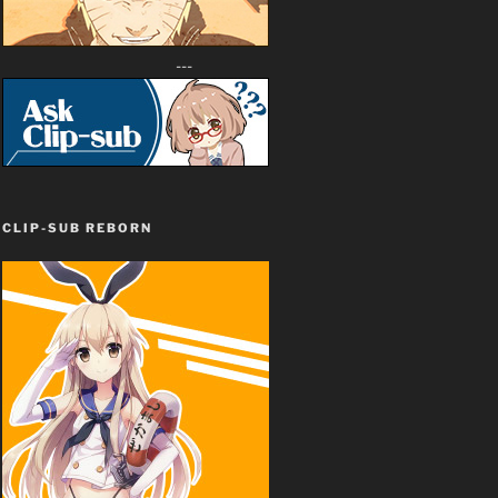
---
CLIP-SUB REBORN