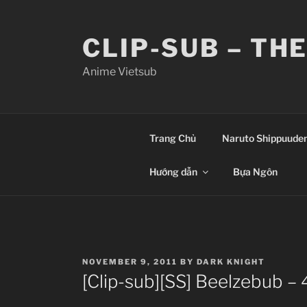
Skip
to
CLIP-SUB – TH
content
Anime Vietsub
Trang Chủ
Naruto Shippuude
Hướng dẫn
Bựa Ngôn
POSTED
NOVEMBER 9, 2011
BY
DARK KNIGHT
ON
[Clip-sub][SS] Beelzebub – 