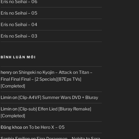
Eris no Seihai – 06
Eris no Seihai – 05
Eris no Seihai – 04
Eris no Seihai – 03
BÌNH LUẬN MỚI
henry
on
Shingeki no Kyojin – Attack on Titan –
Final Final Final – [2 Specials][87Eps TVs]
[Completed]
Limin
on
[Clip-A4VF] Summer Wars DVD + Bluray
Limin
on
[Clip-sub] Elfen Lied [Bluray Remake]
[Completed]
Đăng khoa
on
To be Hero X – 05
Sophia Emilion
on
Eiga Doraemon – Nobita to Sora