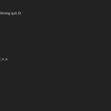
 timing quá :D.
:x :x