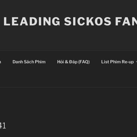
E LEADING SICKOS F
n
Danh Sách Phim
Hỏi & Đáp (FAQ)
List Phim Re-up
41