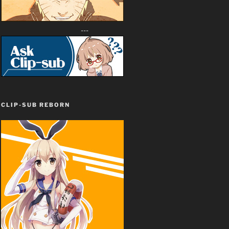
---
CLIP-SUB REBORN