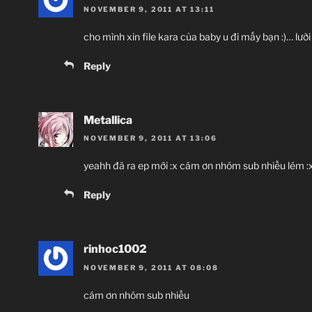
NOVEMBER 9, 2011 AT 13:11
cho mình xin file kara của baby u đi mấy bạn :)… lười
Reply
Metallica
NOVEMBER 9, 2011 AT 13:06
yeahh đã ra ep mới :x cám ơn nhóm sub nhiều lém :x 
Reply
rinhoc1002
NOVEMBER 9, 2011 AT 08:08
cám ơn nhóm sub nhiều