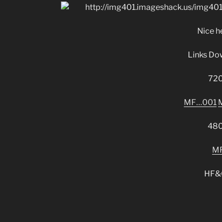
Nice he
Links Do
72
MF…001
48
M
HF&