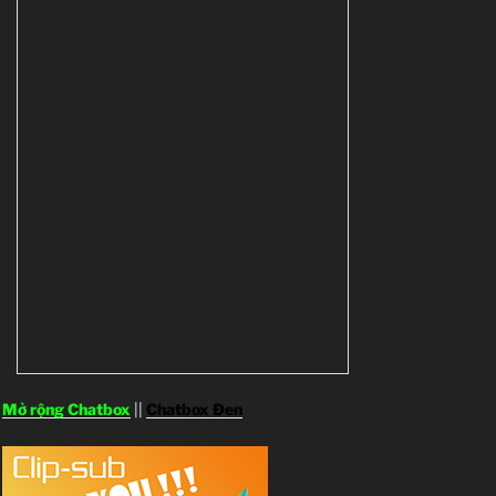
Mở rộng Chatbox
||
Chatbox Đen