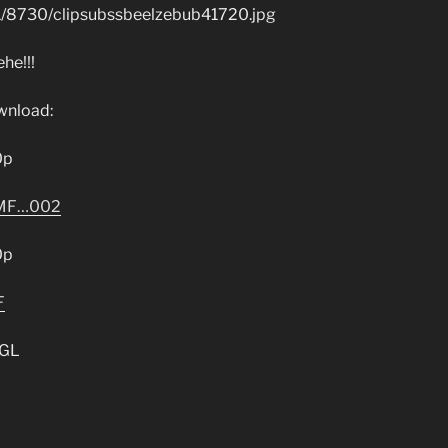
he!!!
wnload:
0p
MF…002
0p
F
GL