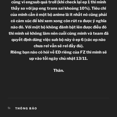
cũng vì engsub quá troll (khi check lại ep 1 thì mình
thấy so với jap eng trans sai khoảng 10%). Tiêu chí
của mình cần ở một bộ anime là ít nhất nó cũng phải
có cảm xúc để khi xem xong còn rút ra được ý nghĩa
nào đó. Với một bộ không đánh bật lên được điều đó
thì mình sẽ không làm nên cuối cùng mình và team đã
quyết định dừng việc sub bộ này ở ep 6 (các ep nào
chưa rel vẫn sẽ rel đầy đủ).
Riêng bạn nào có hỏi về ED riêng của FZ thì mình sẽ
up vào tối ngày chủ nhật 13/11.
Thân.
CATEGORIES
THÔNG BÁO