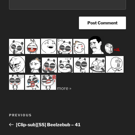
more »
Post
Previous
PREVIOUS
navigation
Post
[Clip-sub][SS] Beelzebub – 41