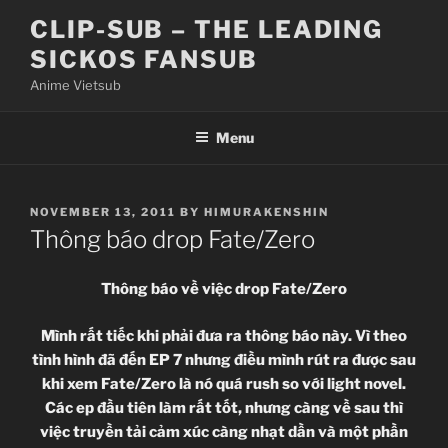
Skip
CLIP-SUB – THE LEADING
to
SICKOS FANSUB
content
Anime Vietsub
Menu
POSTED
NOVEMBER 13, 2011
BY
HIMURAKENSHIN
ON
Thông báo drop Fate/Zero
Thông báo về việc drop Fate/Zero
Mình rất tiếc khi phải đưa ra thông báo này. Vì theo
tình hình đã đến EP 7 nhưng điều mình rút ra được sau
khi xem Fate/Zero là nó quá rush so với light novel.
Các ep đầu tiên làm rất tốt, nhưng càng về sau thì
việc truyền tải cảm xúc càng nhạt dần và một phần