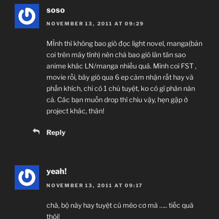
soso
NOVEMBER 13, 2011 AT 09:29
MÌnh thì không bao giò đọc light novel, manga(bản
coi trên máy tính) nên chả bao giò lăn tăn sao
anime khác LN/manga nhiều quá. Mình coi FST ,
movie rồi, bây giò qua 6 ep cảm nhận rất hay và
phấn khích, chỉ có 1 chủ tuyệt, ko có gì phàn nàn
cả. Các bạn muốn drop thì chiu vậy, hẹn gặp ở
project khác, thân!
Reply
yeah!
NOVEMBER 13, 2011 AT 09:17
chà, bộ này hay tuyệt cú mèo cơ mà ….. tiếc quá
thôi!