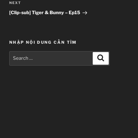
Next
NEXT
Post
[Clip-sub] Tiger & Bunny – Ep15
NHẬP NỘI DUNG CẦN TÌM
Search
Search
for: