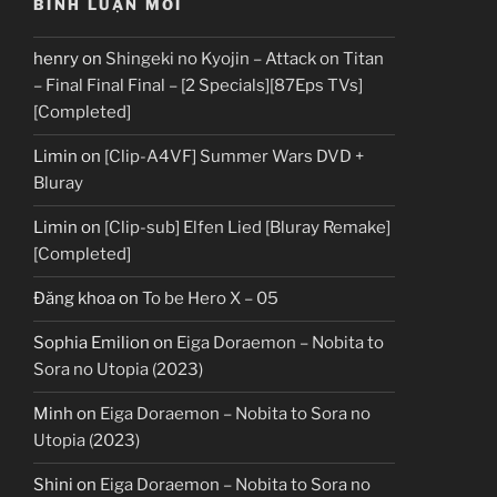
BÌNH LUẬN MỚI
henry
on
Shingeki no Kyojin – Attack on Titan
– Final Final Final – [2 Specials][87Eps TVs]
[Completed]
Limin
on
[Clip-A4VF] Summer Wars DVD +
Bluray
Limin
on
[Clip-sub] Elfen Lied [Bluray Remake]
[Completed]
Đăng khoa
on
To be Hero X – 05
Sophia Emilion
on
Eiga Doraemon – Nobita to
Sora no Utopia (2023)
Minh
on
Eiga Doraemon – Nobita to Sora no
Utopia (2023)
Shini
on
Eiga Doraemon – Nobita to Sora no