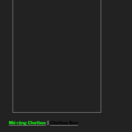
Mở rộng Chatbox
||
Chatbox Đen