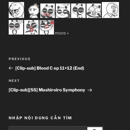
more »
Post
Previous
PREVIOUS
navigation
Post
[Clip-sub] Blood C ep 11+12 (End)
Next
NEXT
Post
[Clip-sub][SS] Mashiroiro Symphony
NHẬP NỘI DUNG CẦN TÌM
Search