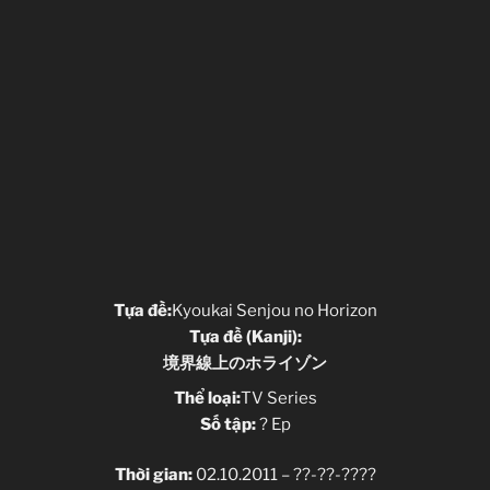
Tựa đề:
Kyoukai Senjou no Horizon
Tựa đề (Kanji):
境界線上のホライゾン
Thể loại:
TV Series
Số tập:
? Ep
Thời gian:
02.10.2011 – ??-??-????