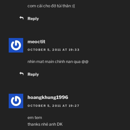
com cái cho đỡ tủi thân :((
Reply
meoctit
OCTOBER 5, 2011 AT 19:33
nhin mat main chinh nan qua @@
Reply
hoangkhung1996
OCTOBER 5, 2011 AT 19:27
em tem
thanks nhé anh DK