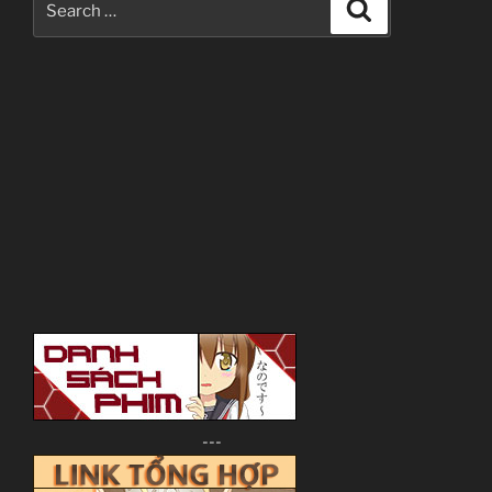
Search
for:
---