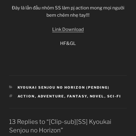
Đây là lần đầu nhóm SS làm pj action mong mọi người
bem chém nhẹ tay!!!
Link Download
HF&GL
CATEGORIES
KYOUKAI SENJOU NO HORIZON (PENDING)
TAGS
ACTION
,
ADVENTURE
,
FANTASY
,
NOVEL
,
SCI-FI
13 Replies to “[Clip-sub][SS] Kyoukai
Senjou no Horizon”