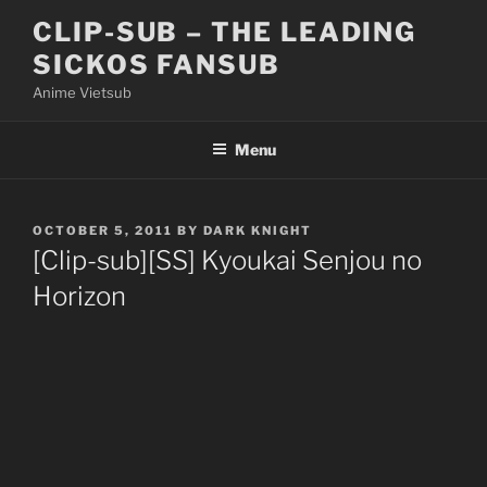
Skip
CLIP-SUB – THE LEADING
to
SICKOS FANSUB
content
Anime Vietsub
Menu
POSTED
OCTOBER 5, 2011
BY
DARK KNIGHT
ON
[Clip-sub][SS] Kyoukai Senjou no
Horizon