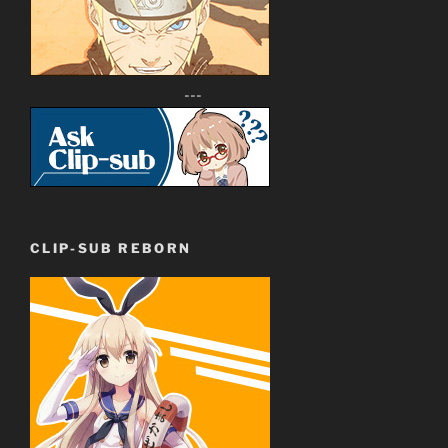
---
CLIP-SUB REBORN