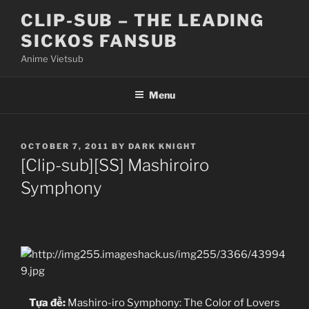
Skip
CLIP-SUB – THE LEADING
to
SICKOS FANSUB
content
Anime Vietsub
Menu
POSTED
OCTOBER 7, 2011
BY
DARK KNIGHT
ON
[Clip-sub][SS] Mashiroiro
Symphony
Tựa đề:
Mashiro-iro Symphony: The Color of Lovers