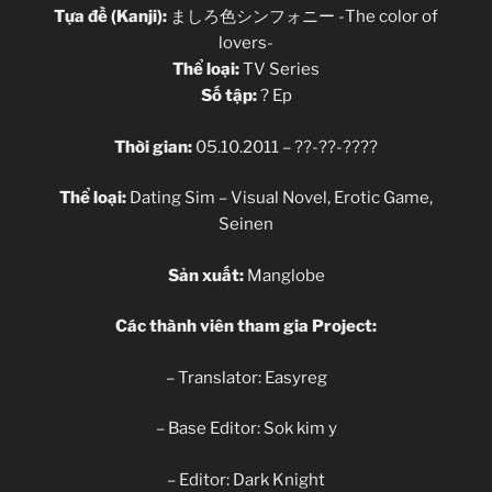
Tựa đề (Kanji):
ましろ色シンフォニー -The color of
lovers-
Thể loại:
TV Series
Số tập:
? Ep
Thời gian:
05.10.2011 – ??-??-????
Thể loại:
Dating Sim – Visual Novel, Erotic Game,
Seinen
Sản xuất:
Manglobe
Các thành viên tham gia Project:
– Translator: Easyreg
– Base Editor: Sok kim y
– Editor: Dark Knight