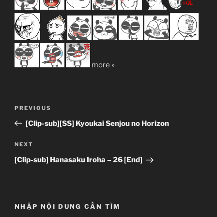
more »
Post
Previous
PREVIOUS
navigation
Post
[Clip-sub][SS] Kyoukai Senjou no Horizon
Next
NEXT
Post
[Clip-sub] Hanasaku Iroha – 26 [End]
NHẬP NỘI DUNG CẦN TÌM