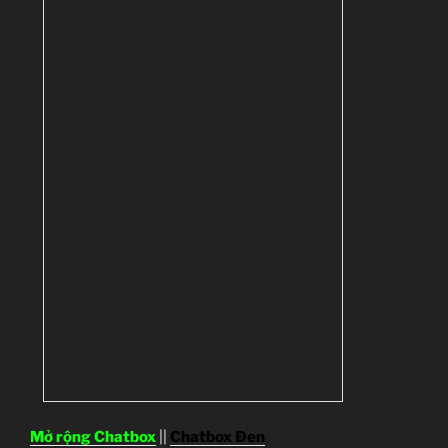
Mở rộng Chatbox
||
Chatbox Đen