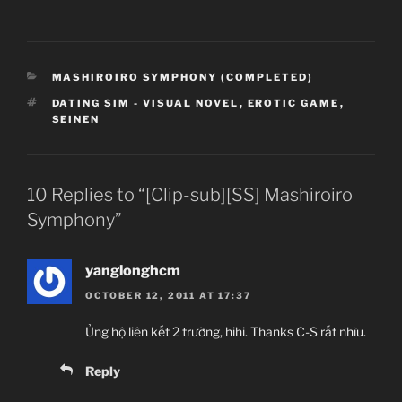
CATEGORIES
MASHIROIRO SYMPHONY (COMPLETED)
TAGS
DATING SIM - VISUAL NOVEL
,
EROTIC GAME
,
SEINEN
10 Replies to “[Clip-sub][SS] Mashiroiro
Symphony”
yanglonghcm
OCTOBER 12, 2011 AT 17:37
Ủng hộ liên kết 2 trường, hihi. Thanks C-S rất nhìu.
Reply