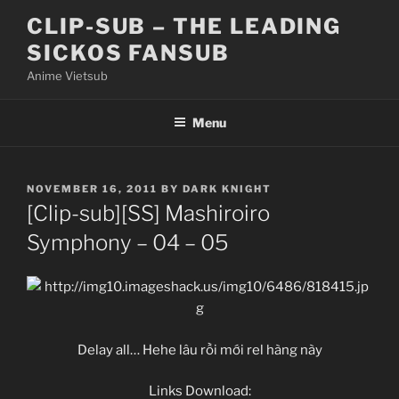
Skip
CLIP-SUB – THE LEADING
to
SICKOS FANSUB
content
Anime Vietsub
Menu
POSTED
NOVEMBER 16, 2011
BY
DARK KNIGHT
ON
[Clip-sub][SS] Mashiroiro
Symphony – 04 – 05
Delay all… Hehe lâu rồi mới rel hàng này
Links Download: