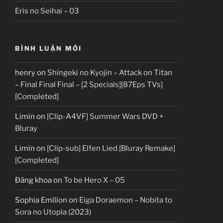
Eris no Seihai – 03
BÌNH LUẬN MỚI
henry
on
Shingeki no Kyojin – Attack on Titan
– Final Final Final – [2 Specials][87Eps TVs]
[Completed]
Limin
on
[Clip-A4VF] Summer Wars DVD +
Bluray
Limin
on
[Clip-sub] Elfen Lied [Bluray Remake]
[Completed]
Đăng khoa
on
To be Hero X – 05
Sophia Emilion
on
Eiga Doraemon – Nobita to
Sora no Utopia (2023)