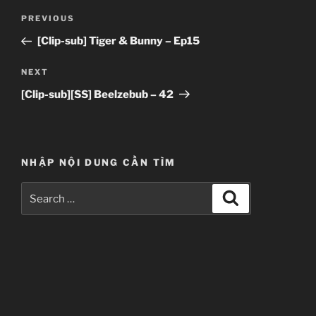
Post
Previous
PREVIOUS
navigation
Post
[Clip-sub] Tiger & Bunny – Ep15
Next
NEXT
Post
[Clip-sub][SS] Beelzebub – 42
NHẬP NỘI DUNG CẦN TÌM
Search
Search
for: