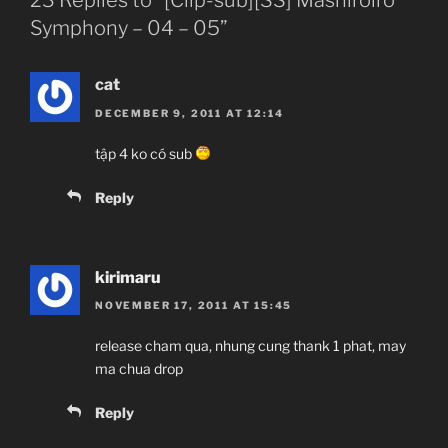
23 Replies to “[Clip-sub][SS] Mashiroiro
Symphony – 04 – 05”
cat
DECEMBER 9, 2011 AT 12:14
tập 4 ko có sub
Reply
kirimaru
NOVEMBER 17, 2011 AT 15:45
release cham qua, nhung cung thank 1 phat, may
ma chua drop
Reply