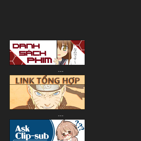
---
---