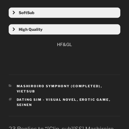
SoftSub
High Quality
HF&GL
CATEGORIES
MASHIROIRO SYMPHONY (COMPLETED)
,
VIETSUB
TAGS
DATING SIM - VISUAL NOVEL
,
EROTIC GAME
,
SEINEN