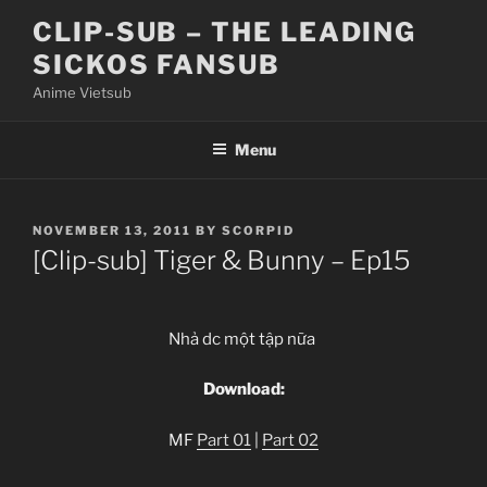
Skip
CLIP-SUB – THE LEADING
to
SICKOS FANSUB
content
Anime Vietsub
Menu
POSTED
NOVEMBER 13, 2011
BY
SCORPID
ON
[Clip-sub] Tiger & Bunny – Ep15
Nhả dc một tập nữa
Download:
MF
Part 01
|
Part 02