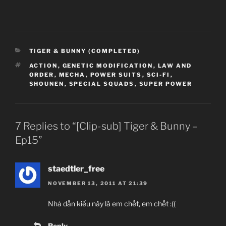
CATEGORIES
TIGER & BUNNY (COMPLETED)
TAGS
ACTION
,
GENETIC MODIFICATION
,
LAW AND
ORDER
,
MECHA
,
POWER SUITS
,
SCI-FI
,
SHOUNEN
,
SPECIAL SQUADS
,
SUPER POWER
7 Replies to “[Clip-sub] Tiger & Bunny –
Ep15”
staedtler_free
NOVEMBER 13, 2011 AT 21:39
Nhả dần kiểu này là em chết, em chết :((
Reply