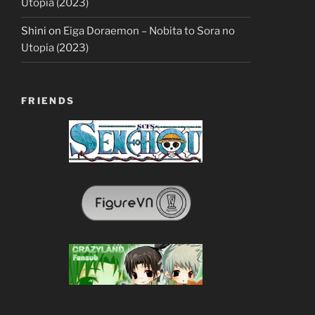
Utopia (2023)
Shini
on
Eiga Doraemon – Nobita to Sora no
Utopia (2023)
FRIENDS