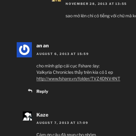
NOVEMBER 28, 2013 AT 13:55
sao mở lên chỉ có tiếng với chữ mà k
an an
AUGUST 6, 2013 AT 15:59
cho mình góp cái cục Fshare :lay:
Valkyria Chronicles thấy trên kia có 1 ep
http://www.fshare.vn/folder/TVZ4DNV4NT
Reply
Kaze
AUGUST 7, 2013 AT 17:09
Cảm ơn cậu đã reup cho nhóm.