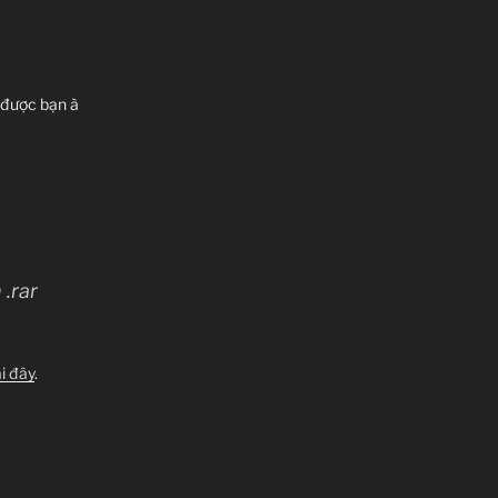
 được bạn à
.rar
ại đây
.