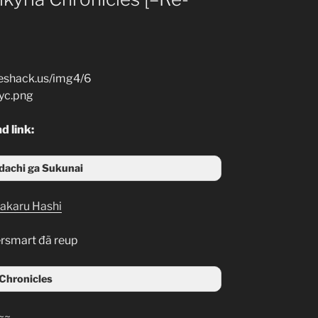
d link:
achi ga Sukunai
Kakaru Hashi
rsmart đã reup
 Chronicles
~~