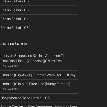
Eris no Seihai – 06
Eris no Seihai – 05
Eris no Seihai – 04
Eris no Seihai – 03
BÌNH LUẬN MỚI
henry
on
Shingeki no Kyojin – Attack on Titan –
Final Final Final – [2 Specials][87Eps TVs]
[Completed]
Limin
on
[Clip-A4VF] Summer Wars DVD + Bluray
Limin
on
[Clip-sub] Elfen Lied [Bluray Remake]
[Completed]
Đăng khoa
on
To be Hero X – 05
Sophia Emilion
on
Eiga Doraemon – Nobita to Sora