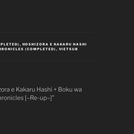
MPLETED)
,
HOSHIZORA E KAKARU HASHI
HRONICLES (COMPLETED)
,
VIETSUB
Mega
izora e Kakaru Hashi + Boku wa
ronicles [–Re-up–]”