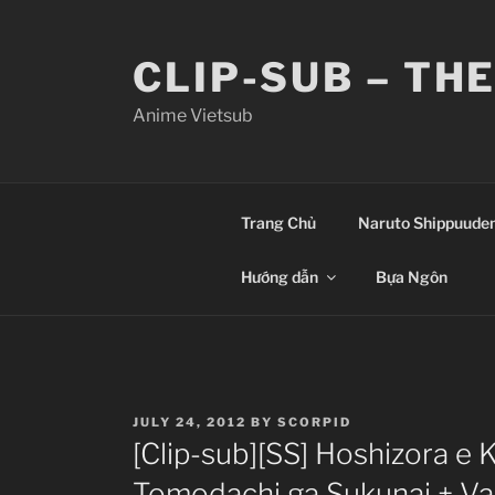
Skip
to
CLIP-SUB – TH
content
Anime Vietsub
Trang Chủ
Naruto Shippuude
Hướng dẫn
Bựa Ngôn
POSTED
JULY 24, 2012
BY
SCORPID
ON
[Clip-sub][SS] Hoshizora e
Tomodachi ga Sukunai + Val