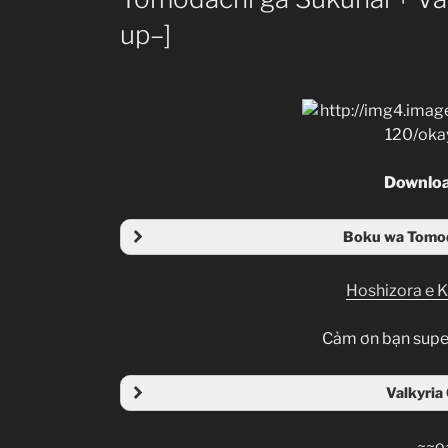
up–]
Downloa
Boku wa Tomod
Hoshizora e 
Cảm ơn bạn supe
Valkyria
~~o