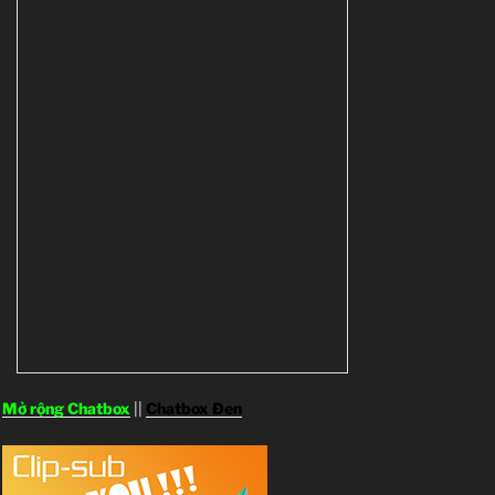
Mở rộng Chatbox
||
Chatbox Đen