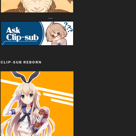
---
CLIP-SUB REBORN