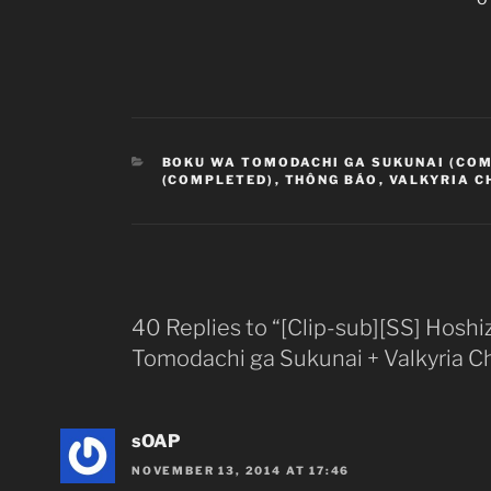
CATEGORIES
BOKU WA TOMODACHI GA SUKUNAI (CO
(COMPLETED)
,
THÔNG BÁO
,
VALKYRIA C
Link 
40 Replies to “[Clip-sub][SS] Hosh
Tomodachi ga Sukunai + Valkyria Ch
sOAP
NOVEMBER 13, 2014 AT 17:46