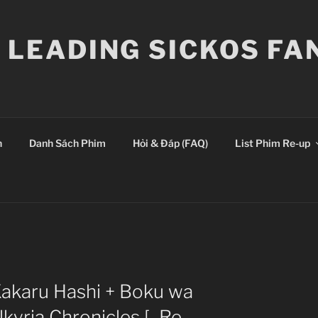
E LEADING SICKOS F
n
Danh Sách Phim
Hỏi & Đáp (FAQ)
List Phim Re-up
 Kakaru Hashi + Boku wa
kyria Chronicles [–Re-