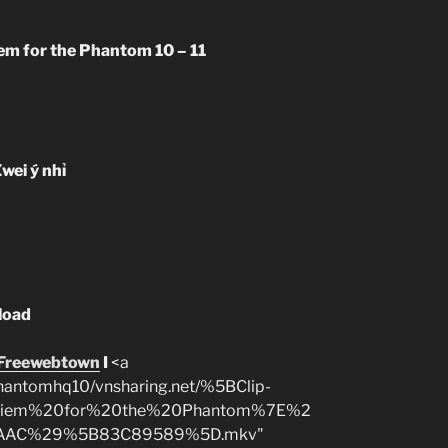
em for the Phantom 10 – 11
Zwei ý nhỉ
load
Freewebtown
I
<a
hantomhq10/vnsharing.net/%5BClip-
uiem%20for%20the%20Phantom%7E%2
-AAC%29%5B83C89589%5D.mkv"