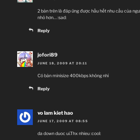
2 bản trên là đáp ứng được hầu hết nhu cầu của ngư
nhỏ hơn… :sad:
Reply
jofori89
JUNE 18, 2009 AT 20:11
Có bản minisize 400kbps không nhỉ
Reply
vo lam kiet hao
JUNE 17, 2009 AT 08:55
da down duoc ui.Thx nhieu :cool: