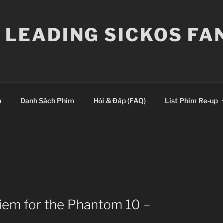
E LEADING SICKOS F
n
Danh Sách Phim
Hỏi & Đáp (FAQ)
List Phim Re-up
iem for the Phantom 10 –