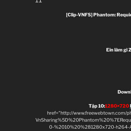
[Clip-VNFS] Phantom: Requi
Ein làm gì 
Down
Tập 10
:
1280×720
href="http://www.freewebtown.com/p
VnSharing%5D%20Phantom%20%7EReq
0-%2010%20%281280x720-h264