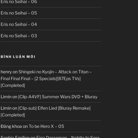
Eris no Seihai – 06
Eris no Seihai – 05
Eris no Seihai – 04
Eris no Seihai – 03
BÌNH LUẬN MỚI
henry
on
Shingeki no Kyojin – Attack on Titan –
Final Final Final – [2 Specials][87Eps TVs]
[Completed]
Limin
on
[Clip-A4VF] Summer Wars DVD + Bluray
Limin
on
[Clip-sub] Elfen Lied [Bluray Remake]
[Completed]
Đăng khoa
on
To be Hero X – 05
Sophia Emilion
on
Eiga Doraemon – Nobita to Sora