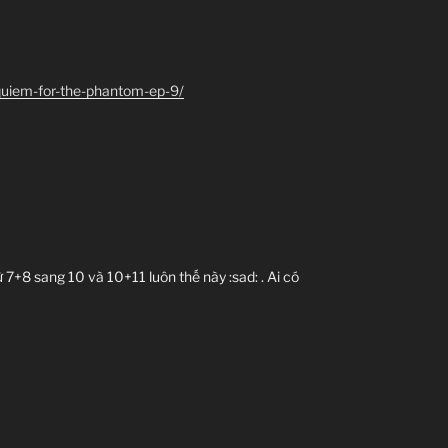
equiem-for-the-phantom-ep-9/
ừ 7+8 sang 10 và 10+11 luôn thế này :sad: . Ai có