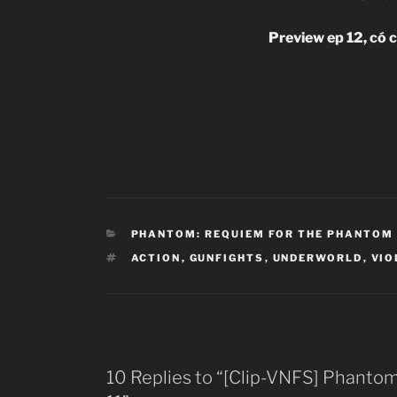
Preview ep 12, có 
CATEGORIES
PHANTOM: REQUIEM FOR THE PHANTOM
TAGS
ACTION
,
GUNFIGHTS
,
UNDERWORLD
,
VIO
10 Replies to “[Clip-VNFS] Phanto