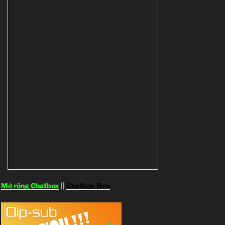
Mở rộng Chatbox
||
Chatbox Đen