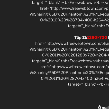
target="_blank"><b>Freewebtown</b></a
href="http://www.freewebtown.com/p
VnSharing%5D%20Phantom%20%7EReq
0-%2010%20%28704x400-h264-V
target="_blank"><b>
Tập 11
:
1280×720
href="http://www.freewebtown.com/ph
VnSharing%5D%20Phantom%20%7EReq
0-%2011%20%281280x720-h264
target="_blank"><b>Freewebtown</b></a
href="http://www.freewebtown.com/p
VnSharing%5D%20Phantom%20%7EReq
0-%2011%20%28704x400-h264-V
target="_blank"><b>
Ô mai