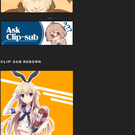
---
CLIP-SUB REBORN