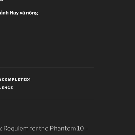
cảnh
Hay và nóng
 (COMPLETED)
LENCE
m: Requiem for the Phantom 10 –