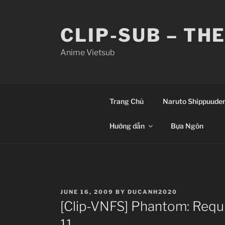
Skip
to
CLIP-SUB – TH
content
Anime Vietsub
Trang Chủ
Naruto Shippuude
Hướng dẫn
Bựa Ngôn
POSTED
JUNE 16, 2009
BY
DUCANH2020
ON
[Clip-VNFS] Phantom: Requ
11