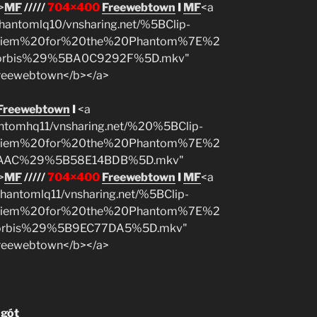
>
MF
/////
704×400
Freewebtown
I
MF
<a
hantomlq10/vnsharing.net/%5BClip-
uiem%20for%20the%20Phantom%7E%2
orbis%29%5BA0C9292F%5D.mkv"
Freewebtown</b></a>
Freewebtown
I
<a
antomhq11/vnsharing.net/%20%5BClip-
uiem%20for%20the%20Phantom%7E%2
-AAC%29%5B58E14BDB%5D.mkv"
>
MF
/////
704×400
Freewebtown
I
MF
<a
hantomlq11/vnsharing.net/%5BClip-
uiem%20for%20the%20Phantom%7E%2
orbis%29%5B9EC77DA5%5D.mkv"
Freewebtown</b></a>
 gót