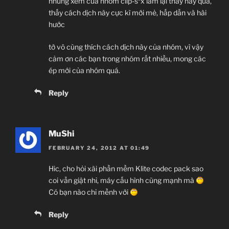
nhưng xem của nhóm clip-s*x làm lại thấy hay quá,
thấy cách dịch này cực kì mới mẻ, hấp dẫn và hài
hước
tớ vô cùng thích cách dịch này của nhóm, vì vậy
cảm ơn các bạn trong nhóm rất nhiều, mong các
ép mới của nhóm quá.
Reply
MuShi
FEBRUARY 24, 2012 AT 01:49
Hic, cho hỏi xài phần mềm Klite codec pack sao
coi vẫn giật nhỉ, máy cấu hình cũng mạnh mà
Có bạn nào chỉ mềnh với
Reply