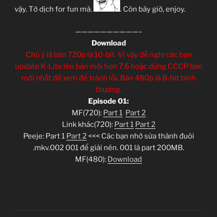
vậy. Tớ dịch for fun mà.
. Còn bây giờ, enjoy.
——————————–
Download
Chú ý là bản 720p là 10-bit. Vì vậy đề nghị các bạn
update K-Lite lên bản mới hơn 7.6 hoặc dùng CCCP bản
mới nhất để xem để tránh lỗi. Bản 480p là 8-bit bình
thường.
Episode 01:
MF(720):
Part 1
Part 2
Link khác(720):
Part 1
Part 2
Peeje: Part 1
Part 2
<<< Các bạn nhớ sửa thành đuôi
.mkv.002 001 để giải nén. 001 là part 200MB.
MF(480):
Download