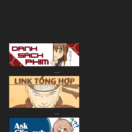
---
---