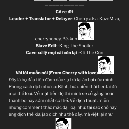
——————————–
Cờ re đít
Leader + Translator + Delayer
: Cherry a.k.a. KazeMizu,
cherryhoney, Bê-kun
Slave Edit
: King The Spoiler
Cave xử lý mọi cái còn lại
: Đô The Cún
Vài lời muốn nói (From Cherry with love)
Đây là bộ đầu tiên đánh dấu sự trở lại ăn hại của mình.
Phong cách dịch như cũ: Bệnh, bựa, biến thái hentai đủ
mọi thể loại. Về mặt tiến độ thì mình sẽ cố gắng hoàn
thành bộ này sớm nhất có thể. Về dịch thuật, miễn
những comment thắc mắc đại loại như: tại sao chỗ này
eng dịch thế kia, jap dịch như thế đấy, mà việt lại như