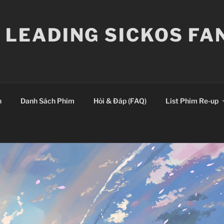
E LEADING SICKOS F
n
Danh Sách Phim
Hỏi & Đáp (FAQ)
List Phim Re-up