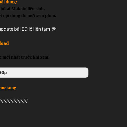
nội dung:
nkai Makoto tiên sinh,
t nội dung thì mời xem phim.
pdate bài ED lôi lên tạm
load
 mới nhất trước khi xem!
20p
ga
eme song
fire
////////////////////