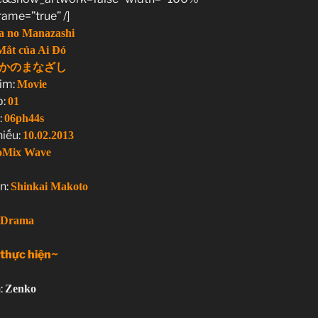
rame=”true” /]
a no Manazashi
ắt của Ai Đó
かのまなざし
him:
Movie
p:
01
:
06ph44s
hiếu:
10.02.2013
oMix Wave
n:
Shinkai Makoto
Drama
 thực hiện~
:
Zenko