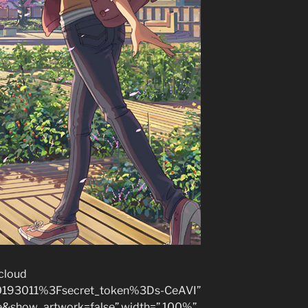
cloud
/110193011%3Fsecret_token%3Ds-CeAVI”
e&show_artwork=false” width=” 100%”