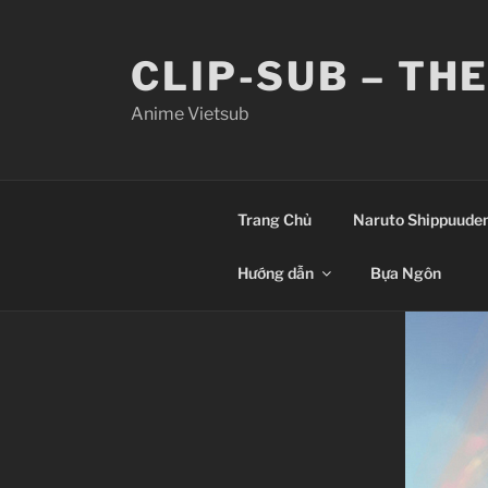
Skip
to
CLIP-SUB – TH
content
Anime Vietsub
Trang Chủ
Naruto Shippuude
Hướng dẫn
Bựa Ngôn