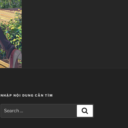
NHẬP NỘI DUNG CẦN TÌM
Search
Search
for: