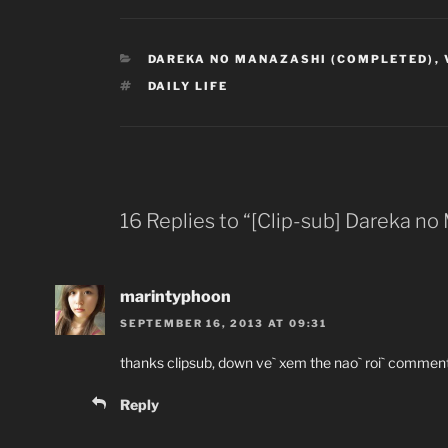
CATEGORIES
DAREKA NO MANAZASHI (COMPLETED)
,
TAGS
DAILY LIFE
16 Replies to “[Clip-sub] Dareka no
marintyphoon
SEPTEMBER 16, 2013 AT 09:31
thanks clipsub, down ve` xem the nao` roi` comment
Reply