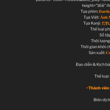
height=”166″ if
Tựa phim:
Darek
Tựa Việt:
Ánh M
Tựa Kanji:
だれ
Thể loại p
Số tậ
Thời lượng
Thời gian khởi c
Sản xuất:
C
Đạo diễn & Kịch bả
Thể loại:
~Thành viên
Biên dịch