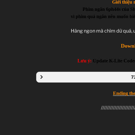
Giới thiệu 
Phim ngắn 6ph44s của Shi
vì phim quá ngắn nên muốn biế
Hàng ngon mà chìm dữ quá, u
Down
Lưu ý:
Update K-Lite Codec
7
Me
Ending th
Media
//////////////////////