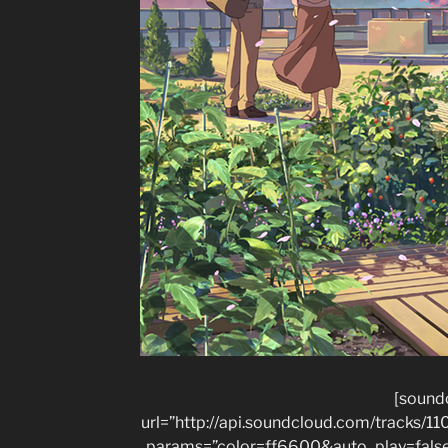
[sound
url=”http://api.soundcloud.com/tracks
params=”color=ff6600&auto_play=fals