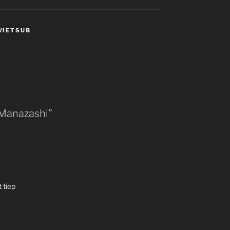
VIETSUB
 Manazashi”
 tiep