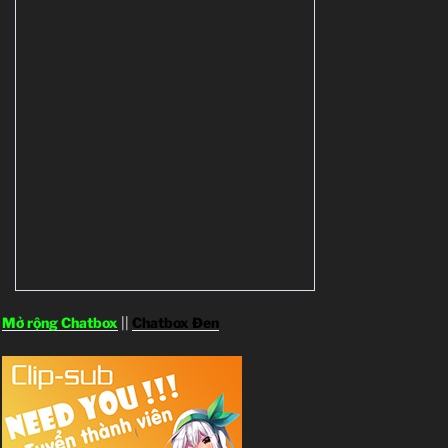
Mở rộng Chatbox
||
Chatbox Đen