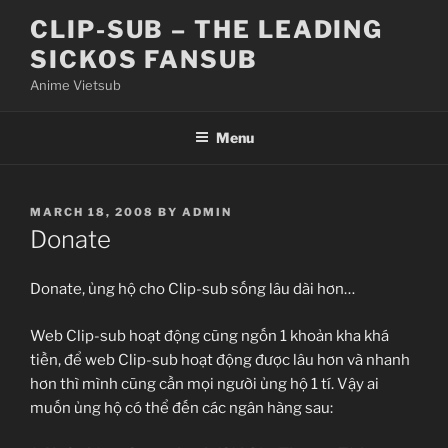
Skip
CLIP-SUB – THE LEADING
to
SICKOS FANSUB
content
Anime Vietsub
Menu
POSTED
MARCH 18, 2008
BY
ADMIN
ON
Donate
Donate, ủng hộ cho Clip-sub sống lâu dài hơn…
Web Clip-sub hoạt động cũng ngốn 1 khoản kha khá
tiền, để web Clip-sub hoạt động được lâu hơn và nhanh
hơn thì mình cũng cần mọi người ủng hộ 1 tí. Vậy ai
muốn ủng hộ có thể đến các ngân hàng sau: