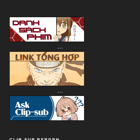
---
---
CLIP-SUB REBORN