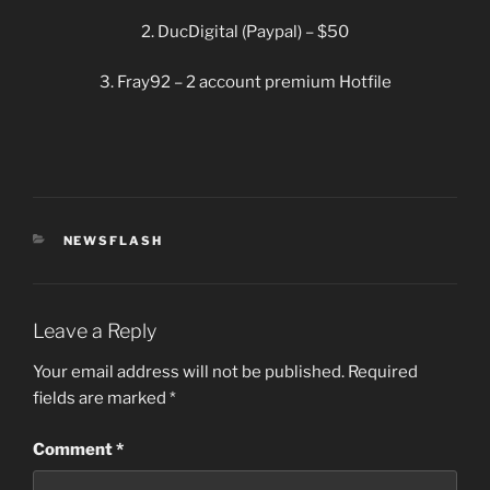
2. DucDigital (Paypal) – $50
3. Fray92 – 2 account premium Hotfile
CATEGORIES
NEWSFLASH
Leave a Reply
Your email address will not be published.
Required
fields are marked
*
Comment
*