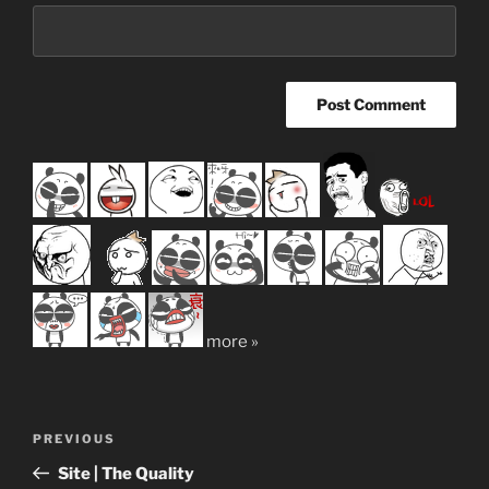
more »
Post
Previous
PREVIOUS
navigation
Post
Site | The Quality