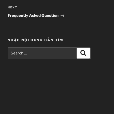
Next
NEXT
Post
Frequently Asked Question
NHẬP NỘI DUNG CẦN TÌM
Search
Search
for: