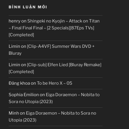
BÌNH LUẬN MỚI
henry
on
Shingeki no Kyojin – Attack on Titan
– Final Final Final – [2 Specials][87Eps TVs]
[Completed]
Limin
on
[Clip-A4VF] Summer Wars DVD +
Bluray
Limin
on
[Clip-sub] Elfen Lied [Bluray Remake]
[Completed]
Đăng khoa
on
To be Hero X – 05
Sophia Emilion
on
Eiga Doraemon – Nobita to
Sora no Utopia (2023)
Minh
on
Eiga Doraemon – Nobita to Sora no
Utopia (2023)