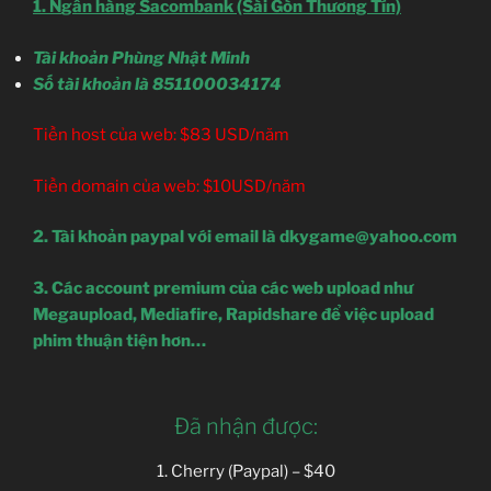
1. N
gân hàng Sacombank (Sài Gòn Thương Tín)
Tài khoản Phùng Nhật Minh
Số tài khoản là 851100034174
Tiền host của web: $83 USD/năm
Tiền domain của web: $10USD/năm
2. Tài khoản paypal với email là
dkygame@yahoo.com
3. Các account premium của các web upload như
Megaupload, Mediafire, Rapidshare để việc upload
phim thuận tiện hơn…
Đã nhận được:
1. Cherry (Paypal) – $40