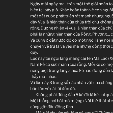
Ngày mải ngày mai, trên một thế giới hoàn to
hiện tại bây giờ. Khác hoàn toàn về con người
một đất nước phát triển rất mạnh nhưng ngườ
đây Vua là hiện thân của chúa trời chứ không 
rồng. Đương nhiên vì vua là hiện thân của ch
phải là những hiện thân của Rồng, Phượng… các 
Và cũng ở đất nước đó có một ngôi làng nói n
chuyên về trừ tà và yêu ma nhưng đồng thời c
quỷ.
Lúc này tại ngôi làng mang cái tên Ma Lạc (X
Năm kẻ có sức mạnh của rồng. Mỗi kẻ có một
riêng biệt trong làng, chưa kẻ nào động đến 
thấy mặt nhau.
Và lúc này 3 trong số các nhân vật của chúng
bàn tán về cái lời đồn đó.
– Không phải đứng đầu 5 kẻ đó là kẻ cai quả
Một thằng hoi hói mở miệng (Nói thế thôi ai c
cũng gật đầu đồng tình.
– Mà, nói chuyện này làm cái mẹ gì? Chúng mà