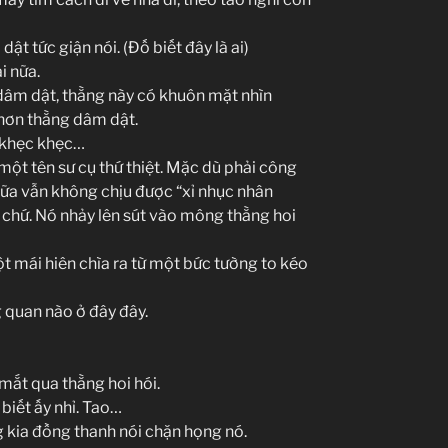
t tức giận nói. (Đố biết đây là ai)
i nữa.
dâm dật, thằng này có khuôn mặt nhìn
 hơn thằng dâm dật.
… khẹc khẹc…
 một tên sư cụ thứ thiệt. Mặc dù phải công
ữa vẫn không chịu được “xỉ nhục nhân
g chứ. Nó nhảy lên sút vào mông thằng hoi
t mái hiên chìa ra từ một bức tường to kéo
 quan nào ở đây đây.
mắt qua thằng hoi hói.
biết ấy nhỉ. Tao…
g kia đồng thanh nói chặn họng nó.