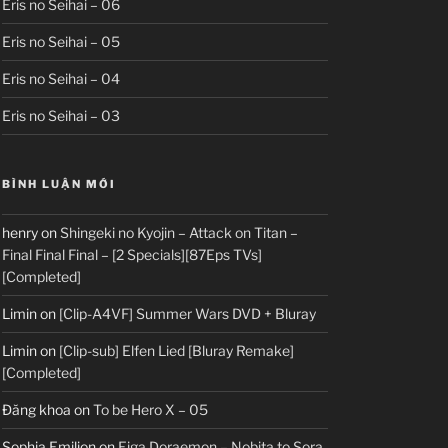
Eris no Seihai – 06
Eris no Seihai – 05
Eris no Seihai – 04
Eris no Seihai – 03
BÌNH LUẬN MỚI
henry
on
Shingeki no Kyojin – Attack on Titan –
Final Final Final – [2 Specials][87Eps TVs]
[Completed]
Limin
on
[Clip-A4VF] Summer Wars DVD + Bluray
Limin
on
[Clip-sub] Elfen Lied [Bluray Remake]
[Completed]
Đăng khoa
on
To be Hero X – 05
Sophia Emilion
on
Eiga Doraemon – Nobita to Sora