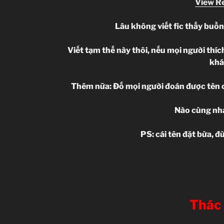
View R
Lâu không viết fic thấy buồn 
Viết tạm thế này thôi, nếu mọi người thích 
khá
Thêm nữa: Đố mọi người đoán được tên c
Nào cùng nh
PS: cái tên đặt bừa, đ
Thác 