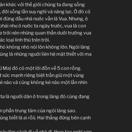
àn khác với thế giới chúng ta đang sống
, đời sống lẫn suy nghĩ và năng lực. Ở đó có
i đứng đầu nhà nước vẫn là Vua. Nhưng, ở
phải như ở nước ta ngày trước, vua là con
úa trời nên những quan thần dưới trướng vua
loại linh thú trên trời.
hỏ không nhỏ nói lớn không lớn. Ngôi làng
ũng là những người liên hệ mật thiết với ma
ứ Ma) đó có một lời đồn về 5 con rồng.
 sức mạnh riêng biệt trấn giữ một vùng
kẻ nào và cũng không kẻ nào một lần nhìn
 ta là người dân ở trong làng đó cũng đang
n phần trung tâm của ngôi làng sao.
ũng biết là ai rồi). Hai thằng đứng bên cạnh
y tìm cách đi về nhà đi, theo tao nghĩ cơn