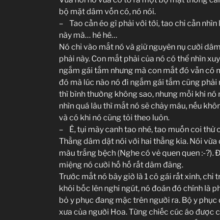
bộ mặt dâm vốn có, nó nói.
– Tao cần éo gì phải với tới, tao chỉ cần nhìn 
này mà… hé hé…
Nó chỉ vào mắt nó và giữ nguyên nụ cười dâ
phải này. Con mắt phải của nó có thể nhìn xu
ngắm gái tắm nhưng mà con mắt đó vẫn có m
đó mà lúc nào nó đi ngắm gái tắm cũng phải 
thì bình thường không sao, nhưng mỗi khi nó n
nhìn quá lâu thì mắt nó sẽ chảy máu, nếu không
và có khi nó cũng tỏi theo luôn.
– Ê, tụi mày canh tao nhé, tao muốn coi thử c
Thằng dâm dật nói với hai thằng kia. Nói vừa
màu trắng bệch (Nghe có vẻ quen quen :-?). Đ
miệng nó cười hố hố rất dâm đãng.
Trước mắt nó bây giờ là 1 cô gái rất xinh, ch
khói bốc lên nghi ngút, nó đoán đó chính là p
bỏ y phục đang mặc trên người ra. Bộ y phục 
xưa của người Hoa. Từng chiếc cúc áo được cởi