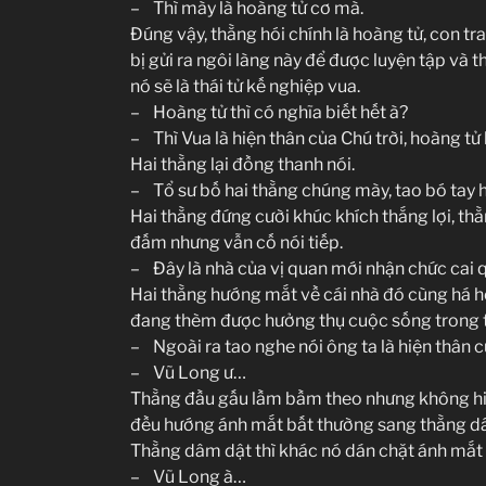
– Thì mày là hoàng tử cơ mà.
Đúng vậy, thằng hói chính là hoàng tử, con tra
bị gửi ra ngôi làng này để được luyện tập và 
nó sẽ là thái tử kế nghiệp vua.
– Hoàng tử thì có nghĩa biết hết à?
– Thì Vua là hiện thân của Chú trời, hoàng tử 
Hai thằng lại đồng thanh nói.
– Tổ sư bố hai thằng chúng mày, tao bó tay 
Hai thằng đứng cười khúc khích thắng lợi, th
đấm nhưng vẫn cố nói tiếp.
– Đây là nhà của vị quan mới nhận chức cai 
Hai thằng hướng mắt về cái nhà đó cùng há 
đang thèm được hưởng thụ cuộc sống trong to
– Ngoài ra tao nghe nói ông ta là hiện thân 
– Vũ Long ư…
Thằng đầu gấu lầm bầm theo nhưng không hiể
đều hướng ánh mắt bất thường sang thằng d
Thằng dâm dật thì khác nó dán chặt ánh mắt 
– Vũ Long à…