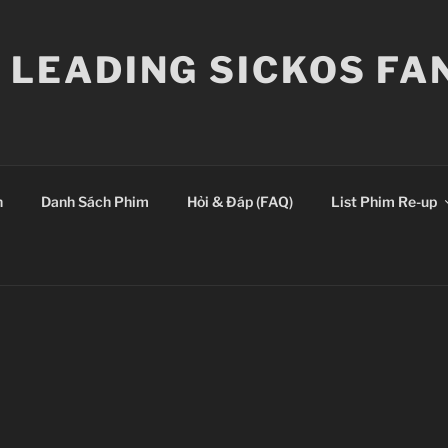
E LEADING SICKOS F
n
Danh Sách Phim
Hỏi & Đáp (FAQ)
List Phim Re-up