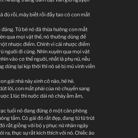
là đủ rồi, mày biết rồi đấy tao có con mắt
m đãng. Từ bé nó đã thừa hưởng con mắt
yên qua mọi vật thể, nó thường dùng để
ột nhược điểm. Chính vì cái nhược điểm
rủ người đi cùng. Nhìn xuyên qua mọi vật
hìn vào cơ thể người, nhất là phụ nữ, nếu
 dừng lại kịp thời thì nó sẽ bị mù vĩnh viễn
on gái nhà này xinh cỡ nào, hé hé.
 dứt lời, con mắt phải của nó chuyển sang
ược 1 lúc thì nước dãi nó chảy ầm ầm,
ỉ trạc tuổi nó đang đứng ở một căn phòng
hòng tắm. Cô gái đó rất đẹp, đang từ từ trút
đó rất giống với bộ y phục nữ nhân ngày
 ra, thực sự rất kích thích với nó. Chiếc áo