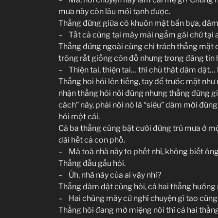
mưa này còn lâu mới tạnh được.
Thằng đứng giữa có khuôn mặt bẩn bựa, dâm dậ
– Tất cả cũng tại mày mải ngắm gái chứ tại a
Thằng đứng ngoài cùng chỉ trách thằng mặt 
trông rất giống côn đồ nhưng trong đáng tin
– Thiện tai, thiện tai… thí chủ thật dâm dật
Thằng hoi hói lên tiếng, tay để trước mặt như
nhận thằng hói nói đúng nhưng thằng đứng gi
cách” này, phải nói nó là “siêu” dâm mới đún
hói một cái.
Cả ba thằng cùng bật cười đứng trú mưa ở mộ
dài hết cả con phố.
– Mà toà nhà này to phết nhỉ, không biết ông
Thằng đầu gấu hỏi.
– Ừh, nhà này của ai vậy nhỉ?
Thằng dâm dật cũng hỏi, cả hai thằng hướng 
– Hai chúng mày cứ nghĩ chuyện gì tao cũng 
Thằng hói đang mở miệng nói thì cả hai thằn