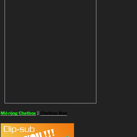
Mở rộng Chatbox
||
Chatbox Đen