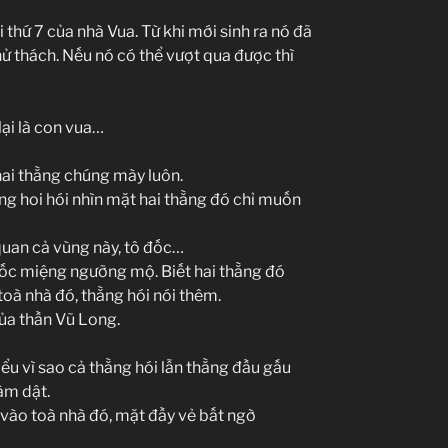
i thứ 7 của nhà Vua. Từ khi mới sinh ra nó đã
thử thách. Nếu nó có thể vượt qua được thì
lại là con vua…
hai thằng chúng mày luôn.
ằng hoi hói nhìn mặt hai thằng đó chỉ muốn
quan cả vùng này, tô đốc…
hốc miệng ngưỡng mộ. Biết hai thằng đó
à nhà đó, thằng hói nói thêm.
của thần Vũ Long.
u vì sao cả thằng hói lẫn thằng đầu gấu
âm dật.
vào toà nhà đó, mặt đầy vẻ bất ngờ