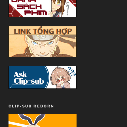
---
---
CLIP-SUB REBORN