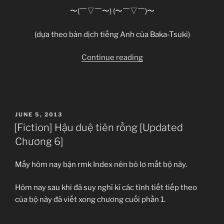
〜(￣▽￣〜) (〜￣▽￣)〜
(dựa theo bản dịch tiếng Anh của Baka-Tsuki)
“[Light
Continue reading
novel]
[Không
troll,
thề
POSTED
JUNE 5, 2013
đấy]
ON
[Fiction] Hậu duệ tiên rồng [Updated
Ore
Chương 6]
no
Imōto
Mấy hôm nay bận rmk Index nên bỏ lơ mất bộ này.
ga
Konna
Hôm nay sau khi đã suy nghĩ kĩ các tình tiết tiếp theo
ni
của bộ này đã viết xong chương cuối phần 1.
Kawaii
Wake