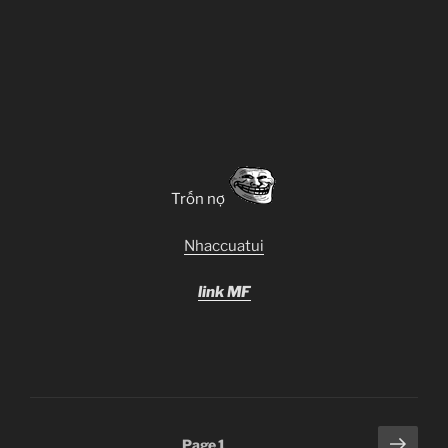
Trốn nợ
Nhaccuatui
link MF
Posts
Next
Page
1