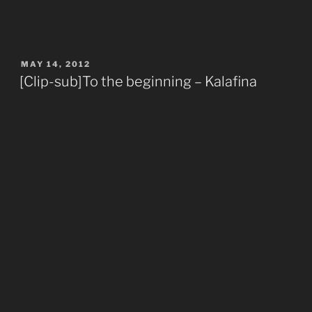
hội
mùa
xuân
Việt
POSTED
MAY 14, 2012
Nhật
ON
[Clip-sub]To the beginning – Kalafina
2013
2nd
Day
More
Bishounen,
Trap
and
too
much
Naruto”