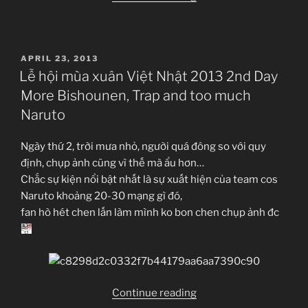
Resident
Evil
6
POSTED
APRIL 23, 2013
PC”
ON
Lễ hội mùa xuân Việt Nhật 2013 2nd Day
More Bishounen, Trap and too much
Naruto
Ngày thứ 2, trời mưa nhỏ, người quá đông so với quy
định, chụp ảnh cũng vì thế mà ẩu hơn…
Chắc sự kiện nổi bật nhất là sự xuất hiện của team cos
Naruto khoảng 20-30 mạng gì đó,
fan hò hét chen lấn làm mình ko bon chen chụp ảnh đc
“Lễ
Continue reading