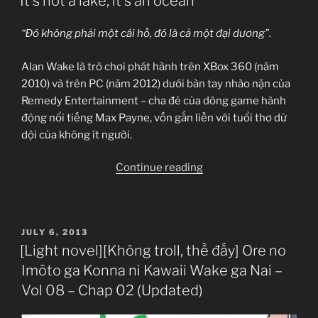
It’s not a lake, it’s an ocean
sub
lần
“Đó không phải một cái hồ, đó là cả một đại dương”.
7”
Alan Wake là trò chơi phát hành trên XBox 360 (năm
2010) và trên PC (năm 2012) dưới bàn tay nhào nặn của
Remedy Entertainment – cha đẻ của dòng game hành
động nổi tiếng Max Payne, vốn gắn liền với tuổi thơ dữ
dội của không ít người.
“It’s
Continue reading
not
a
lake,
POSTED
JULY 6, 2013
it’s
ON
[Light novel][Không troll, thề đấy] Ore no
an
Imōto ga Konna ni Kawaii Wake ga Nai –
ocean”
Vol 08 – Chap 02 (Updated)