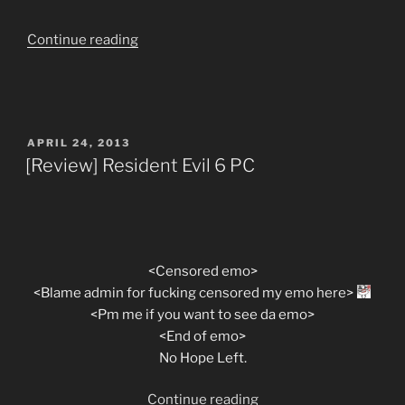
ga
Nai
“[Fiction]
Continue reading
–
Hậu
Vol
duệ
08
tiên
–
rồng
Chap
POSTED
APRIL 24, 2013
[Updated
02
ON
[Review] Resident Evil 6 PC
Chương
(Updated)”
6]”
<Censored emo>
<Blame admin for fucking censored my emo here>
<Pm me if you want to see da emo>
<End of emo>
No Hope Left.
“[Review]
Continue reading