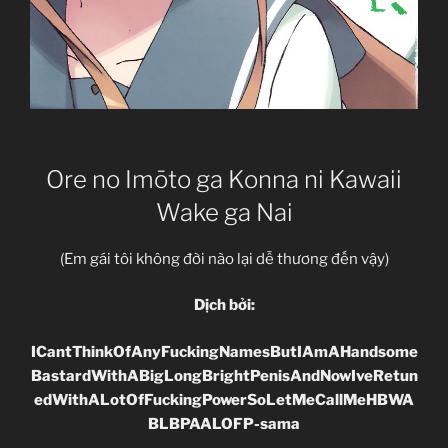
Ore no Imōto ga Konna ni Kawaii
Wake ga Nai
(Em gái tôi không đời nào lại dễ thương đến vậy)
Dịch bởi:
ICantThinkOfAnyFuckingNamesButIAmAHandsome
BastardWithABigLongBrightPen
is
AndNowIveRetun
edWithALotOfFuckingPowerSoLetMeCallMeHBWA
BLBPAALOFP-sama