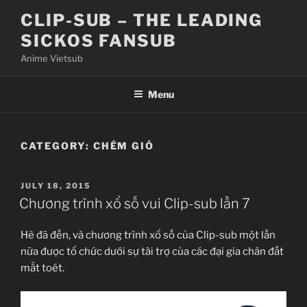
Skip
CLIP-SUB – THE LEADING
to
SICKOS FANSUB
content
Anime Vietsub
Menu
CATEGORY:
CHÉM GIÓ
POSTED
JULY 18, 2015
ON
Chương trình xổ số vui Clip-sub lần 7
Hè đã đến, và chương trình xổ số của Clip-sub một lần
nữa được tổ chức dưới sự tài trợ của các đại gia chân đất
mắt toét.