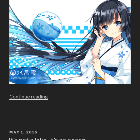
“Chương
Continue reading
trình
xổ
số
vui
POSTED
MAY 1, 2015
Clip-
ON