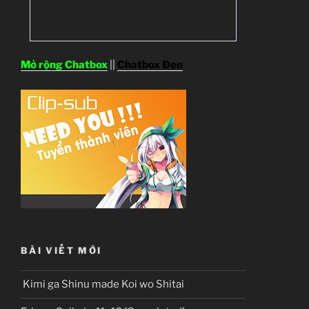
Mở rộng Chatbox
||
Chatbox Đen
BÀI VIẾT MỚI
Kimi ga Shinu made Koi wo Shitai