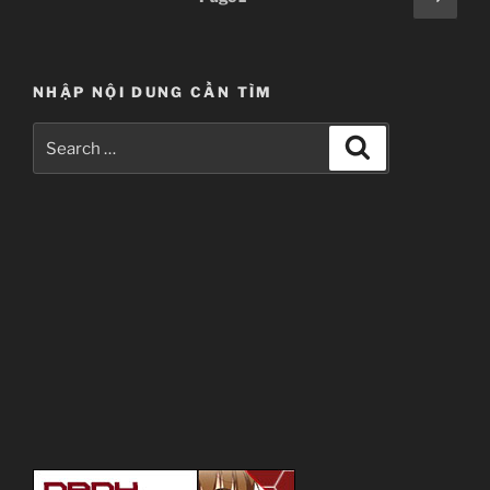
page
pagination
NHẬP NỘI DUNG CẦN TÌM
Search
Search
for: