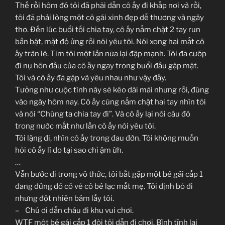
Thế rồi hôm đó tôi đã phải dẫn cô ấy đi khắp nơi và rồi,
tôi đã phải lòng một cô gái xinh đẹp dễ thương và ngây
thơ. Đến lúc buổi tối chia tay, cô ấy nắm chặt 2 tay run
bần bật, mặt đỏ ửng rồi nói yêu tôi. Nói xong hai mắt cô
ấy tràn lệ. Tim tôi một lần nữa lại đập mạnh. Tôi đã cướp
đi nụ hôn đầu của cô ấy ngay trong buổi đầu gặp mặt.
Tôi và cô ấy đã gặp và yêu nhau như vậy đấy.
Tưởng như cuộc tình này sẽ kéo dài mãi nhưng rồi, đúng
vào ngày hôm nay. Cô ấy cũng nắm chặt hai tay nhìn tôi
và nói “Chúng ta chia tay đi”. Và cô ấy lại nói câu đó
trong nước mắt như lần cô ấy nói yêu tôi.
Tôi lặng đi, nhìn cô ấy trong đau đớn. Tôi không muốn
hỏi cô ấy lí do tại sao chỉ ậm ừh.
…
Vẫn bước đi trong vô thức, tôi bắt gặp một bé gái cấp 1
đang đứng đó có vẻ cô bé lạc mất mẹ. Tôi định bỏ đi
nhưng đột nhiên bám lấy tôi.
– Chú ơi dẫn cháu đi khu vui chơi.
WTF một bé gái cấp 1 đòi tôi dẫn đi chơi. Bình tĩnh lại