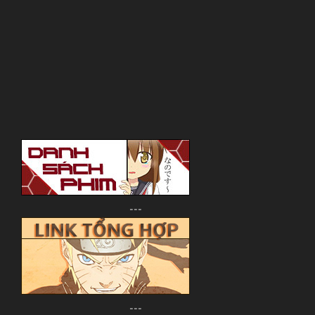
---
---