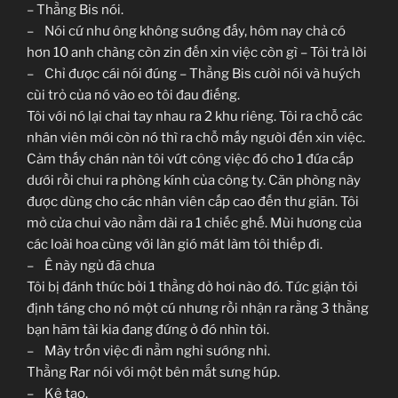
– Thằng Bis nói.
– Nói cứ như ông không sướng đấy, hôm nay chả có
hơn 10 anh chàng còn zin đến xin việc còn gì – Tôi trả lời
– Chỉ được cái nói đúng – Thằng Bis cười nói và huých
cùi trỏ của nó vào eo tôi đau điếng.
Tôi với nó lại chai tay nhau ra 2 khu riêng. Tôi ra chỗ các
nhân viên mới còn nó thì ra chỗ mấy người đến xin việc.
Cảm thấy chán nản tôi vứt công việc đó cho 1 đứa cấp
dưới rồi chui ra phòng kính của công ty. Căn phòng này
được dùng cho các nhân viên cấp cao đến thư giãn. Tôi
mở cửa chui vào nằm dài ra 1 chiếc ghế. Mùi hương của
các loài hoa cùng với làn gió mát làm tôi thiếp đi.
– Ê này ngủ đã chưa
Tôi bị đánh thức bởi 1 thằng dở hơi nào đó. Tức giận tôi
định táng cho nó một cú nhưng rồi nhận ra rằng 3 thằng
bạn hãm tài kia đang đứng ở đó nhìn tôi.
– Mày trốn việc đi nằm nghỉ sướng nhỉ.
Thằng Rar nói với một bên mắt sưng húp.
– Kệ tao.