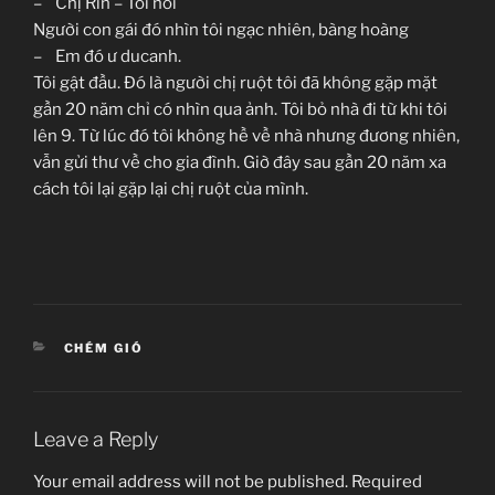
– Chị Rin – Tôi nói
Người con gái đó nhìn tôi ngạc nhiên, bàng hoàng
– Em đó ư ducanh.
Tôi gật đầu. Đó là người chị ruột tôi đã không gặp mặt
gần 20 năm chỉ có nhìn qua ảnh. Tôi bỏ nhà đi từ khi tôi
lên 9. Từ lúc đó tôi không hề về nhà nhưng đương nhiên,
vẫn gửi thư về cho gia đình. Giờ đây sau gần 20 năm xa
cách tôi lại gặp lại chị ruột của mình.
CATEGORIES
CHÉM GIÓ
Leave a Reply
Your email address will not be published.
Required