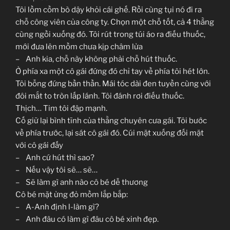
Tôi lồm cồm bò dậy khỏi cái ghế. Rồi cùng tụi nó đi ra
chỗ công viên của công ty. Chọn một chỗ tốt, cả 4 thằng
cùng ngồi xuống đó. Tôi rút trong túi áo ra điếu thuốc,
mới đưa lên mồm chưa kịp châm lửa
– Anh kia, chỗ này không phải chỗ hút thuốc.
Ở phía xa một cô gái đứng đó chỉ tay về phía tôi hét lớn.
Tôi bỗng đứng bần thần. Mái tóc dài đen tuyền cùng với
đôi mắt to tròn lấp lánh. Tôi đánh rơi điếu thuốc.
Thịch… Tim tôi đập mạnh.
Cố giữ lại bình tĩnh của thằng chuyên cưa gái. Tôi bước
về phía trước, lại sát cô gái đó. Cúi mặt xuống đối mặt
với cô gái đấy
– Anh cứ hút thì sao?
– Nếu vậy tôi sẽ… sẽ…
– Sẽ làm gì anh nào cô bé dễ thương
Cô bé mặt ửng đỏ mồm lắp bắp:
– A-Anh định l-làm gì?
– Anh đâu có làm gì đâu cô bé xinh đẹp.