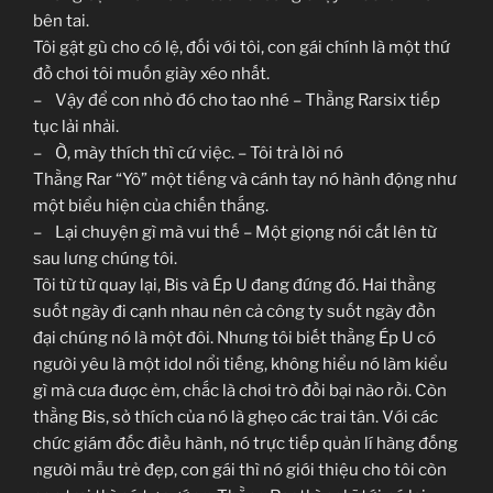
bên tai.
Tôi gật gù cho có lệ, đối với tôi, con gái chính là một thứ
đồ chơi tôi muốn giày xéo nhất.
– Vậy để con nhỏ đó cho tao nhé – Thằng Rarsix tiếp
tục lải nhải.
– Ờ, mày thích thì cứ việc. – Tôi trả lời nó
Thằng Rar “Yô” một tiếng và cánh tay nó hành động như
một biểu hiện của chiến thắng.
– Lại chuyện gì mà vui thế – Một giọng nói cất lên từ
sau lưng chúng tôi.
Tôi từ từ quay lại, Bis và Ép U đang đứng đó. Hai thằng
suốt ngày đi cạnh nhau nên cả công ty suốt ngày đồn
đại chúng nó là một đôi. Nhưng tôi biết thằng Ép U có
người yêu là một idol nổi tiếng, không hiểu nó làm kiểu
gì mà cưa được ẻm, chắc là chơi trò đồi bại nào rồi. Còn
thằng Bis, sở thích của nó là ghẹo các trai tân. Với các
chức giám đốc điều hành, nó trực tiếp quản lí hàng đống
người mẫu trẻ đẹp, con gái thì nó giới thiệu cho tôi còn