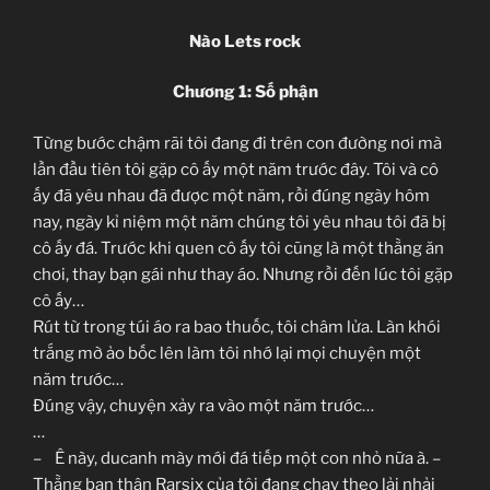
Nào Lets rock
Chương 1: Số phận
Từng bước chậm rãi tôi đang đi trên con đường nơi mà
lần đầu tiên tôi gặp cô ấy một năm trước đây. Tôi và cô
ấy đã yêu nhau đã được một năm, rồi đúng ngày hôm
nay, ngày kỉ niệm một năm chúng tôi yêu nhau tôi đã bị
cô ấy đá. Trước khi quen cô ấy tôi cũng là một thằng ăn
chơi, thay bạn gái như thay áo. Nhưng rồi đến lúc tôi gặp
cô ấy…
Rút từ trong túi áo ra bao thuốc, tôi châm lửa. Làn khói
trắng mờ ảo bốc lên làm tôi nhớ lại mọi chuyện một
năm trước…
Đúng vậy, chuyện xảy ra vào một năm trước…
…
– Ê này, ducanh mày mới đá tiếp một con nhỏ nữa à. –
Thằng bạn thân Rarsix của tôi đang chạy theo lải nhải