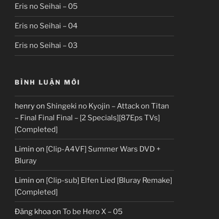
Eris no Seihai – 05
Eris no Seihai – 04
Eris no Seihai – 03
BÌNH LUẬN MỚI
henry
on
Shingeki no Kyojin – Attack on Titan
– Final Final Final – [2 Specials][87Eps TVs]
[Completed]
Limin
on
[Clip-A4VF] Summer Wars DVD +
Bluray
Limin
on
[Clip-sub] Elfen Lied [Bluray Remake]
[Completed]
Đăng khoa
on
To be Hero X – 05