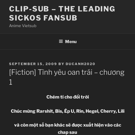
Skip
CLIP-SUB – THE LEADING
to
SICKOS FANSUB
content
Anime Vietsub
Menu
POSTED
SEPTEMBER 15, 2009
BY
DUCANH2020
ON
[Fiction] Tình yêu oan trái – chương
1
Chém tí cho đổi trời
Chúc mừng Rarshit, Bis, Ép U, Rin, Hegel, Cherry, Lili
và còn một số bạn khác sẽ được xuất hiện vào các
chap sau