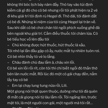
không thì bóc lịch bảy năm đấy. Thò tay vào túi định
kiếm cái gì đó cho cô bé nhưng rồi tôi phát hiện ra 2 vé
đi khu giải trí tôi định rủ Hegel đi. Thở dài, tôi đành dắt
cô bé đi. Những kỉ niệm của tôi cùng Hegel lại tràn về.
Sau khi dắt cô bé chơi chán tôi ngồi phịch xuống ghế đá
bên ngoài khu giải trí. Cầm điếu thuốc tôi châm lửa. Cô
bé tiểu học vỗ lên đầu tôi
– Chú không được hút thuốc, hút thuốc là xấu.
Tôi nhớ lại lần đầu gặp cô ấy, nước mắt tự nhiên tuôn rơi.
Cô bé nhìn thấy tỏ vẻ lo lắng.
– Cháu đánh chú đau lắm à, cháu xin lỗi.
Cô bé xin lỗi rối rít, còn tôi thì chỉ biết ngồi đó thẫn thờ
bên làn nước mắt. Rồi lúc đó một cô gái chạy đến, nắm
lấy tay cô bé
– Em lại chạy lung tung nữa rồi, Lili.
Một giọng nói thật quen thuộc, dường như tôi đã quên
đi mất cái giọng nói từ lâu lắm rồi. Tôi ngẩng lên, trước
mặt tôi, là một người con gái, một người mà tôi rất…