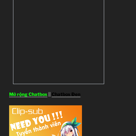
Mở rộng Chatbox
||
Chatbox Đen