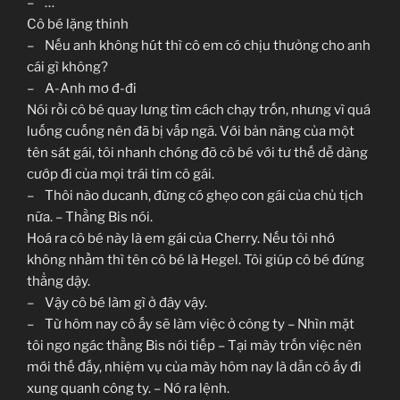
– …
Cô bé lặng thinh
– Nếu anh không hút thì cô em có chịu thưởng cho anh
cái gì không?
– A-Anh mơ đ-đi
Nói rồi cô bé quay lưng tìm cách chạy trốn, nhưng vì quá
luống cuống nên đã bị vấp ngã. Với bản năng của một
tên sát gái, tôi nhanh chóng đỡ cô bé với tư thế dễ dàng
cướp đi của mọi trái tim cô gái.
– Thôi nào ducanh, đừng có ghẹo con gái của chủ tịch
nữa. – Thằng Bis nói.
Hoá ra cô bé này là em gái của Cherry. Nếu tôi nhớ
không nhầm thì tên cô bé là Hegel. Tôi giúp cô bé đứng
thẳng dậy.
– Vậy cô bé làm gì ở đây vậy.
– Từ hôm nay cô ấy sẽ làm việc ở công ty – Nhìn mặt
tôi ngơ ngác thằng Bis nói tiếp – Tại mày trốn việc nên
mới thế đấy, nhiệm vụ của mày hôm nay là dẫn cô ấy đi
xung quanh công ty. – Nó ra lệnh.