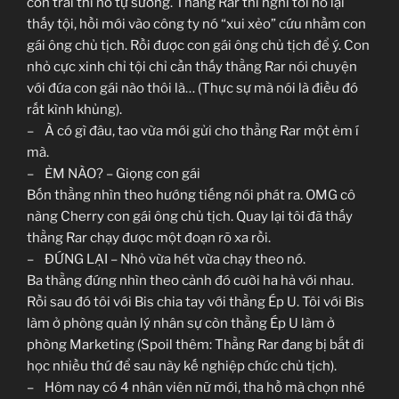
con trai thì nó tự sướng. Thằng Rar thì nghĩ tới nó lại
thấy tội, hồi mới vào công ty nó “xui xẻo” cứu nhầm con
gái ông chủ tịch. Rồi được con gái ông chủ tịch để ý. Con
nhỏ cực xinh chỉ tội chỉ cần thấy thằng Rar nói chuyện
với đứa con gái nào thôi là… (Thực sự mà nói là điều đó
rất kình khủng).
– À có gì đâu, tao vừa mới gửi cho thằng Rar một ẻm í
mà.
– ẺM NÀO? – Giọng con gái
Bốn thằng nhìn theo hướng tiếng nói phát ra. OMG cô
nàng Cherry con gái ông chủ tịch. Quay lại tôi đã thấy
thằng Rar chạy được một đoạn rõ xa rồi.
– ĐỨNG LẠI – Nhỏ vừa hét vừa chạy theo nó.
Ba thằng đứng nhìn theo cảnh đó cười ha hả với nhau.
Rồi sau đó tôi với Bis chia tay với thằng Ép U. Tôi với Bis
làm ở phòng quản lý nhân sự còn thằng Ép U làm ở
phòng Marketing (Spoil thêm: Thằng Rar đang bị bắt đi
học nhiều thứ để sau này kế nghiệp chức chủ tịch).
– Hôm nay có 4 nhân viên nữ mới, tha hồ mà chọn nhé