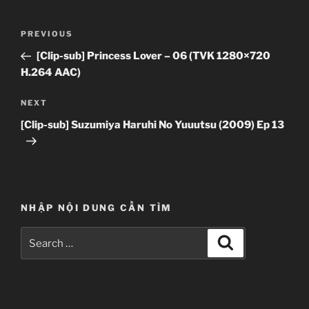
Post
Previous
PREVIOUS
navigation
Post
[Clip-sub] Princess Lover – 06 (TVK 1280×720
H.264 AAC)
Next
NEXT
Post
[Clip-sub] Suzumiya Haruhi No Yuuutsu (2009) Ep 13
NHẬP NỘI DUNG CẦN TÌM
Search
Search
for: