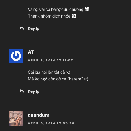
Vâng, vãi cả bảng cửu chương
Thank nhóm dịch nhóe
Reply
AT
APRIL 8, 2014 AT 11:07
Cái bìa nói lên tất cả >:)
Mà ko ngờ còn có cả “harem” >:)
Reply
quandum
APRIL 8, 2014 AT 09:56