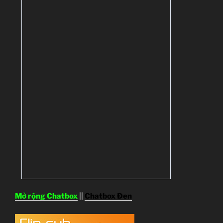
Mở rộng Chatbox
||
Chatbox Đen