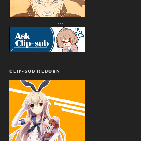
---
CLIP-SUB REBORN