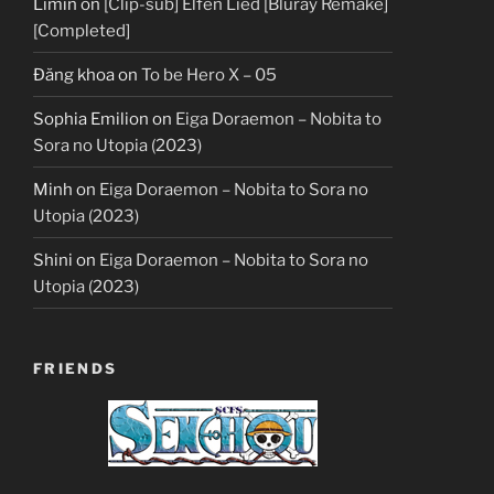
Limin
on
[Clip-sub] Elfen Lied [Bluray Remake]
[Completed]
Đăng khoa
on
To be Hero X – 05
Sophia Emilion
on
Eiga Doraemon – Nobita to
Sora no Utopia (2023)
Minh
on
Eiga Doraemon – Nobita to Sora no
Utopia (2023)
Shini
on
Eiga Doraemon – Nobita to Sora no
Utopia (2023)
FRIENDS