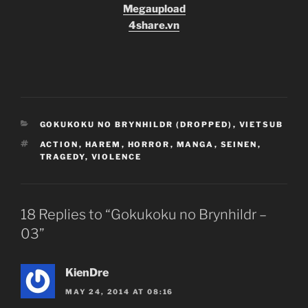
Megaupload
4share.vn
CATEGORIES
GOKUKOKU NO BRYNHILDR (DROPPED)
,
VIETSUB
TAGS
ACTION
,
HAREM
,
HORROR
,
MANGA
,
SEINEN
,
TRAGEDY
,
VIOLENCE
18 Replies to “Gokukoku no Brynhildr –
03”
Gokukoku no Brynhildr.
Brynhildr in the Darkness.
KienDre
極黒のブリュンヒルデ.
TV Series
MAY 24, 2014 AT 08:16