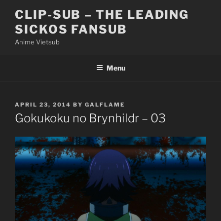
Skip
CLIP-SUB – THE LEADING
to
SICKOS FANSUB
content
Anime Vietsub
Menu
POSTED
APRIL 23, 2014
BY
GALFLAME
ON
Gokukoku no Brynhildr – 03