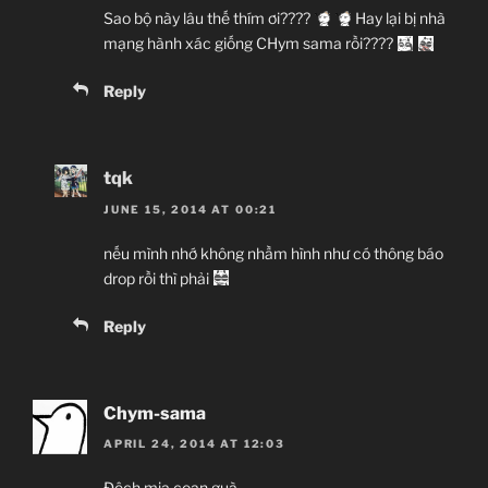
13?
Sao bộ này lâu thế thím ơi????
Hay lại bị nhà
07.04.2014 đến ??
mạng hành xác giống CHym sama rồi????
Arms
Reply
Action, Harem, Horror, Manga, Seinen,
Tragedy, Violence
tqk
Viết đen trên làn da sáng
ngời
JUNE 15, 2014 AT 00:21
nếu mình nhớ không nhầm hình như có thông báo
Tóm tắt phim
drop rồi thì phải
Reply
Chym-sama
APRIL 24, 2014 AT 12:03
Đệch mịa coan guà.