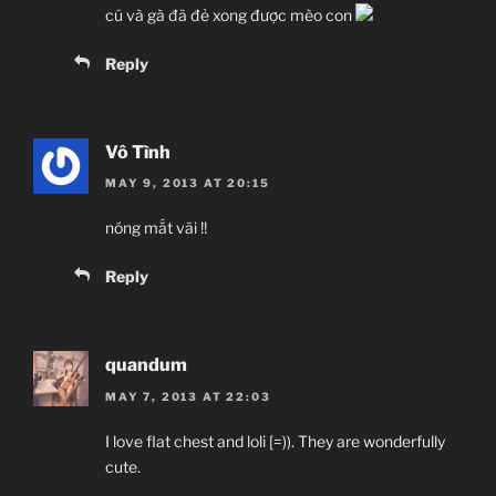
cú và gà đã đẻ xong được mèo con
Reply
Vô Tình
MAY 9, 2013 AT 20:15
nóng mắt vãi !!
Reply
quandum
MAY 7, 2013 AT 22:03
I love flat chest and loli [=)). They are wonderfully
cute.