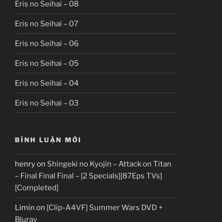
Eris no Seihai – 08
Eris no Seihai – 07
Eris no Seihai – 06
Eris no Seihai – 05
Eris no Seihai – 04
Eris no Seihai – 03
BÌNH LUẬN MỚI
henry
on
Shingeki no Kyojin – Attack on Titan
– Final Final Final – [2 Specials][87Eps TVs]
[Completed]
Limin
on
[Clip-A4VF] Summer Wars DVD +
Bluray