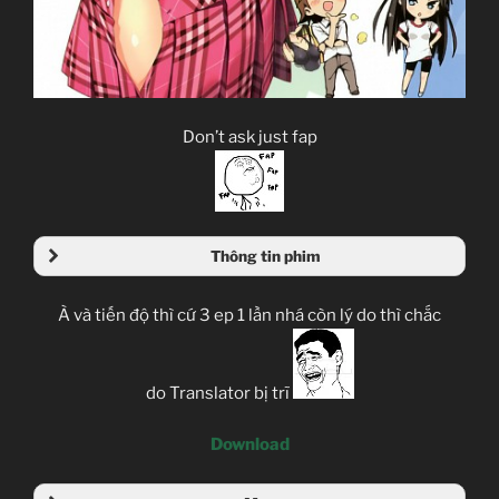
Don’t ask just fap
Thông tin phim
Tựa phim
À và tiến độ thì cứ 3 ep 1 lần nhá còn lý do thì chắc
Nội dung
do Translator bị trĩ
Studio
Download