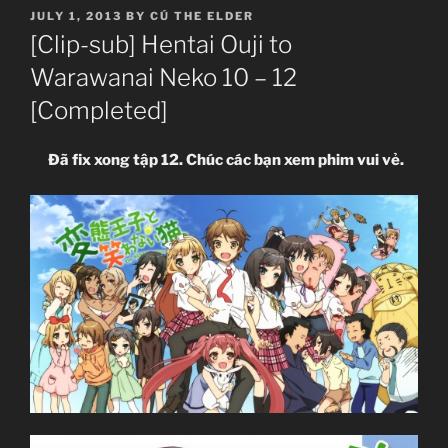
POSTED
JULY 1, 2013
BY
CÚ THE ELDER
ON
[Clip-sub] Hentai Ouji to
Warawanai Neko 10 – 12
[Completed]
Đã fix xong tập 12. Chúc các bạn xem phim vui vẻ.