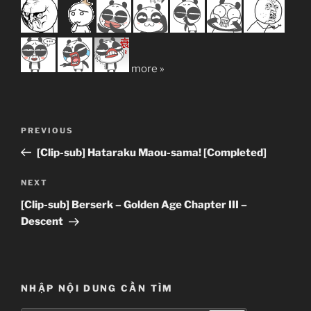
more »
Post
Previous
PREVIOUS
navigation
Post
[Clip-sub] Hataraku Maou-sama! [Completed]
Next
NEXT
Post
[Clip-sub] Berserk – Golden Age Chapter III –
Descent
NHẬP NỘI DUNG CẦN TÌM