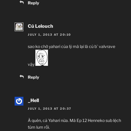
Reply
Cú Lelouch
JULY 1, 2013 AT 20:10
sao ko chờ yahari của lỳ mà lại là củ b` valvrave
vậy
Reply
_Hell
JULY 1, 2013 AT 20:37
À quên, cả Yahari nữa. Mà Ep 12 Henneko sub lệch
tùm lum rồi.