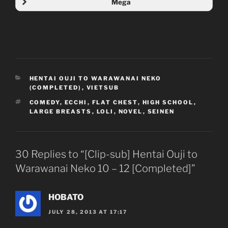
Mega
Folder Mega
Translator:
Karaoke:
Encode:
Uploader:
CATEGORIES
HENTAI OUJI TO WARAWANAI NEKO
(COMPLETED)
,
VIETSUB
TAGS
COMEDY
,
ECCHI
,
FLAT CHEST
,
HIGH SCHOOL
,
LARGE BREASTS
,
LOLI
,
NOVEL
,
SEINEN
30 Replies to “[Clip-sub] Hentai Ouji to
Warawanai Neko 10 – 12 [Completed]”
HOBATO
JULY 28, 2013 AT 17:17