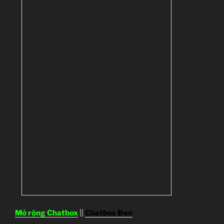
Mở rộng Chatbox
||
Chatbox Đen