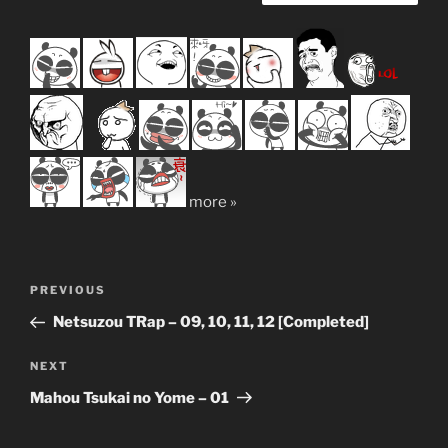
more »
Post
Previous
PREVIOUS
navigation
Post
Netsuzou TRap – 09, 10, 11, 12 [Completed]
Next
NEXT
Post
Mahou Tsukai no Yome – 01