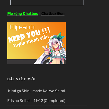
Mở rộng Chatbox
||
Chatbox Đen
BÀI VIẾT MỚI
Kimi ga Shinu made Koi wo Shitai
Eris no Seihai – 11+12 [Completed]