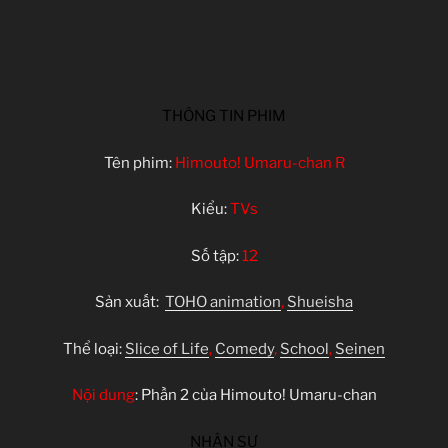
THÔNG TIN PHIM
Tên phim:
Himouto! Umaru-chan R
Kiểu:
TVs
Số tập:
12
Sản xuất:
TOHO animation
,
Shueisha
Thể loại:
Slice of Life
,
Comedy
,
School
,
Seinen
Nội dung
: Phần 2 của Himouto! Umaru-chan
NHÂN SỰ