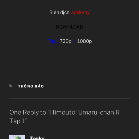
Biên dịch:
sokkimy
DOWNLOAD
Tập 1
720p
–
1080p
CATEGORIES
THÔNG BÁO
One Reply to “Himouto! Umaru-chan R
Tập 1”
Zenko