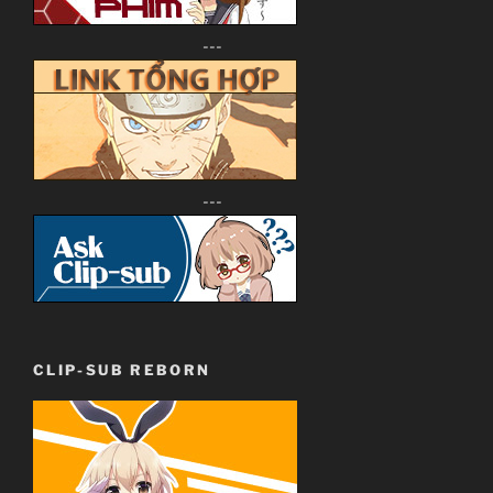
---
---
CLIP-SUB REBORN