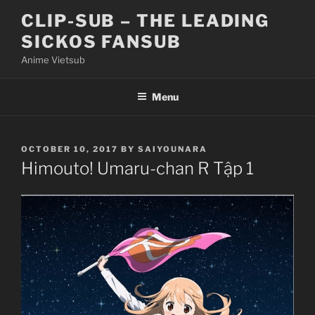
Skip
CLIP-SUB – THE LEADING
to
SICKOS FANSUB
content
Anime Vietsub
Menu
POSTED
OCTOBER 10, 2017
BY
SAIYOUNARA
ON
Himouto! Umaru-chan R Tập 1