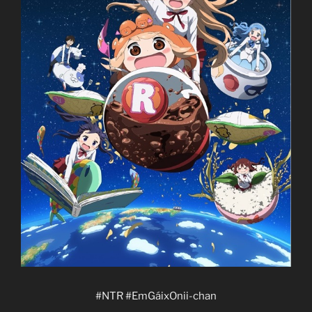
#NTR #EmGáixOnii-chan