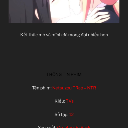
Kết thúc mở và mình đã mong đợi nhiều hơn
THÔNG TIN PHIM
Tên phim:
Netsuzou TRap – NTR
Kiểu:
TVs
Số tập:
12
Sản xuất:
Creators in Pack