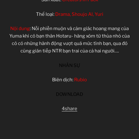
Thể loại:
Drama, Shoujo Al, Yuri
Nội dung
: Nỗi phiền muộn và cảm giác hoang mang của
Yuma khi cô bạn thân Hotaru- hàng xóm từ thủa nhỏ của
cô có những hành động vượt quá mức tình bạn, qua đó
cũng gián tiếp NTR bạn trai của cả hai người….
NHÂN SỰ
Biên dịch:
Rubio
DOWNLOAD
4share