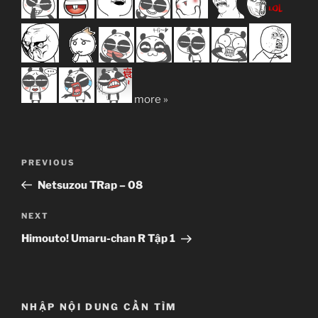
more »
Post
Previous
PREVIOUS
navigation
Post
Netsuzou TRap – 08
Next
NEXT
Post
Himouto! Umaru-chan R Tập 1
NHẬP NỘI DUNG CẦN TÌM