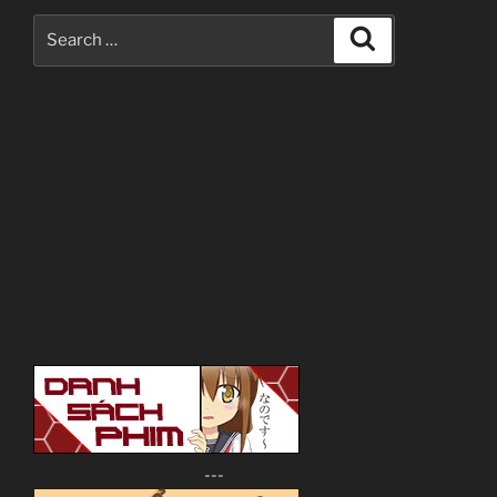
Search
Search
for:
---