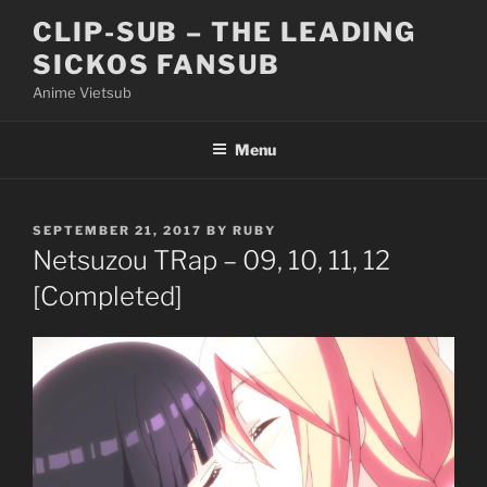
Skip
CLIP-SUB – THE LEADING
to
SICKOS FANSUB
content
Anime Vietsub
Menu
POSTED
SEPTEMBER 21, 2017
BY
RUBY
ON
Netsuzou TRap – 09, 10, 11, 12
[Completed]