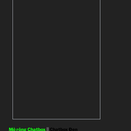
Mở rộng Chatbox
||
Chatbox Đen