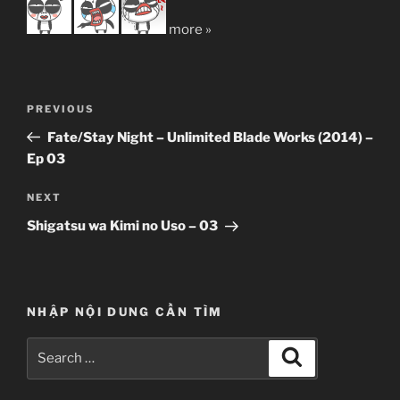
more »
Post
Previous
PREVIOUS
navigation
Post
Fate/Stay Night – Unlimited Blade Works (2014) –
Ep 03
Next
NEXT
Post
Shigatsu wa Kimi no Uso – 03
NHẬP NỘI DUNG CẦN TÌM
Search
Search
for: