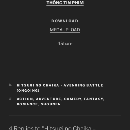
THÔNG TIN PHIM
DOWNLOAD
MEGAUPLOAD
4Share
CATEGORIES
HITSUGI NO CHAIKA - AVENGING BATTLE
(ONGOING)
TAGS
ACTION
,
ADVENTURE
,
COMEDY
,
FANTASY
,
ROMANCE
,
SHOUNEN
4 Replies to “Hitsugi no Chaika –