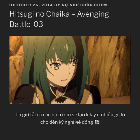
POSTED
OCTOBER 26, 2014
BY
NỢ NHƯ CHÚA CHỶM
ON
Hitsugi no Chaika – Avenging
Battle-03
Từ giờ tất cả các bộ tớ ôm sẽ lại delay ít nhiều gì đó
cho đến kỳ nghỉ
hè
đông