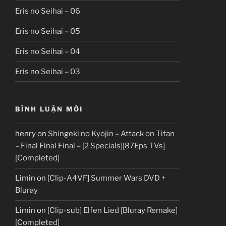
Eris no Seihai – 06
Eris no Seihai – 05
Eris no Seihai – 04
Eris no Seihai – 03
BÌNH LUẬN MỚI
henry
on
Shingeki no Kyojin – Attack on Titan
– Final Final Final – [2 Specials][87Eps TVs]
[Completed]
Limin
on
[Clip-A4VF] Summer Wars DVD +
Bluray
Limin
on
[Clip-sub] Elfen Lied [Bluray Remake]
[Completed]