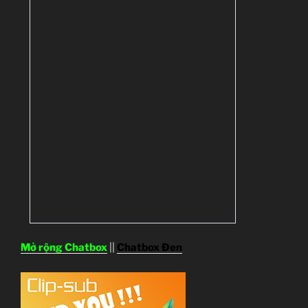
Mở rộng Chatbox
||
Chatbox Đen