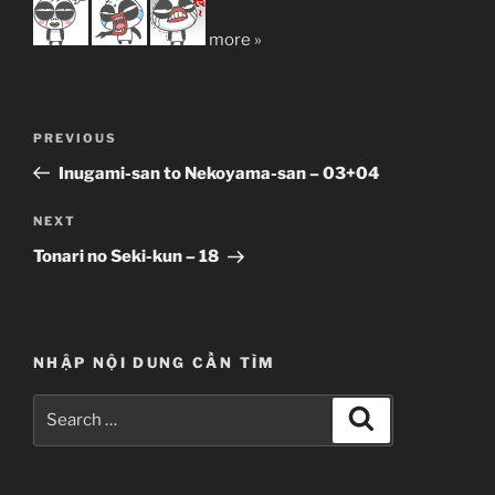
more »
Post
Previous
PREVIOUS
navigation
Post
Inugami-san to Nekoyama-san – 03+04
Next
NEXT
Post
Tonari no Seki-kun – 18
NHẬP NỘI DUNG CẦN TÌM
Search
Search
for: