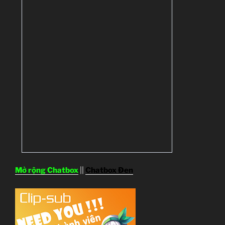
Mở rộng Chatbox
||
Chatbox Đen