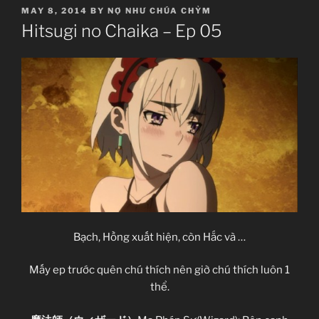
POSTED
MAY 8, 2014
BY
NỢ NHƯ CHÚA CHỶM
ON
Hitsugi no Chaika – Ep 05
Bạch, Hồng xuất hiện, còn Hắc và …
Mấy ep trước quên chú thích nên giờ chú thích luôn 1
thể.