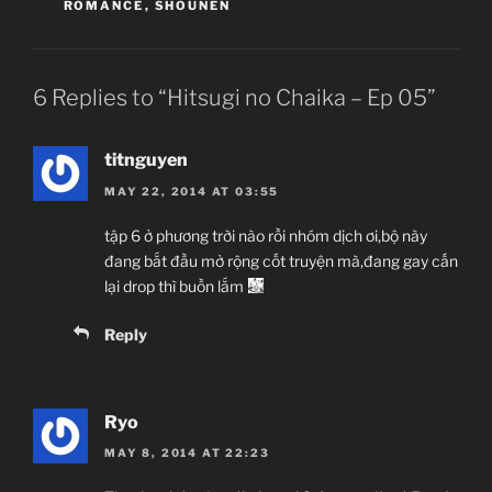
ROMANCE
,
SHOUNEN
6 Replies to “Hitsugi no Chaika – Ep 05”
titnguyen
MAY 22, 2014 AT 03:55
tập 6 ở phương trời nào rồi nhóm dịch ơi,bộ này
đang bắt đầu mở rộng cốt truyện mà,đang gay cấn
lại drop thì buồn lắm
Reply
Ryo
MAY 8, 2014 AT 22:23