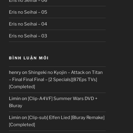
Eris no Seihai – 06
Eris no Seihai – 05
Eris no Seihai – 04
Eris no Seihai – 03
BÌNH LUẬN MỚI
henry
on
Shingeki no Kyojin – Attack on Titan
– Final Final Final – [2 Specials][87Eps TVs]
[Completed]
Limin
on
[Clip-A4VF] Summer Wars DVD +
Bluray
Limin
on
[Clip-sub] Elfen Lied [Bluray Remake]
[Completed]