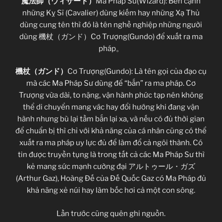
魔法師（ウィザード）
Ma Pháp Sư(Wizard): Bên cạnh
những Kỵ Sĩ (Cavalier) dùng kiếm hay những Xạ Thủ
dùng cung tên thì đó là tên nghề nghiệp những người
dùng 機杖（ガンド）Cơ Trượng(Gundo) để xuất ra ma
pháp。
機杖（ガンド）
Cơ Trượng(Gundo): Là tên gọi của đạo cụ
mà các Ma Pháp Sư dùng để “bắn” ra ma pháp. Cơ
Trượng vừa dài, to nặng, vận hành phức tạp nên không
thể di chuyển mang vác hay đổi hướng khi đang vận
hành nhưng bù lại tầm bắn lại xa, và nếu có đủ thời gian
để chuẩn bị thì chỉ với khả năng của cá nhân cũng có thể
xuất ra ma pháp uy lực đủ để làm đổ cả ngôi thành. Có
tin được truyền tụng là trong tất cả các Ma Pháp Sư thì
kẻ mang sức mạnh cường đại アルトゥール・ガズ
(Arthur Gaz), Hoàng Đế của Đế Quốc Gaz có Ma Pháp đủ
khả năng xẻ núi hay làm bốc hơi cả một con sông.
Lần trước cũng quên ghi nguồn.