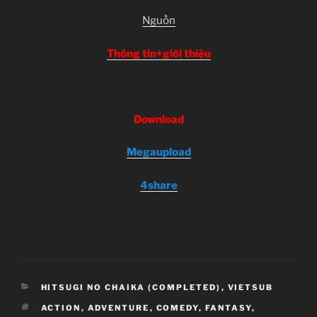
Nguồn
Thông tin+giới thiệu
Download
Megaupload
4share
CATEGORIES
HITSUGI NO CHAIKA (COMPLETED)
,
VIETSUB
TAGS
ACTION
,
ADVENTURE
,
COMEDY
,
FANTASY
,