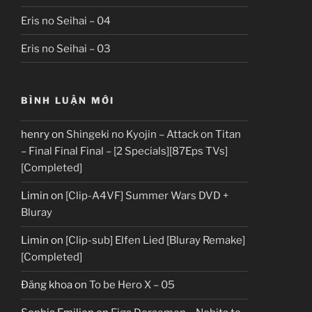
Eris no Seihai – 04
Eris no Seihai – 03
BÌNH LUẬN MỚI
henry
on
Shingeki no Kyojin – Attack on Titan
– Final Final Final – [2 Specials][87Eps TVs]
[Completed]
Limin
on
[Clip-A4VF] Summer Wars DVD +
Bluray
Limin
on
[Clip-sub] Elfen Lied [Bluray Remake]
[Completed]
Đăng khoa
on
To be Hero X – 05