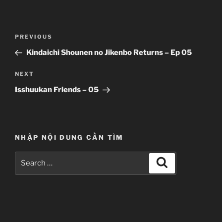
Post
Previous
PREVIOUS
navigation
Post
Kindaichi Shounen no Jikenbo Returns – Ep 05
Next
NEXT
Post
Isshuukan Friends – 05
NHẬP NỘI DUNG CẦN TÌM
Search
Search
for: