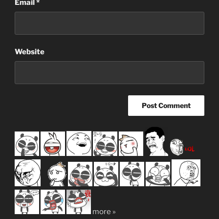
Email
*
Website
more »