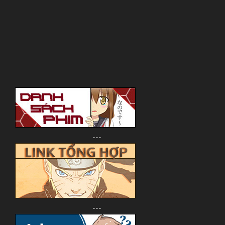
---
---