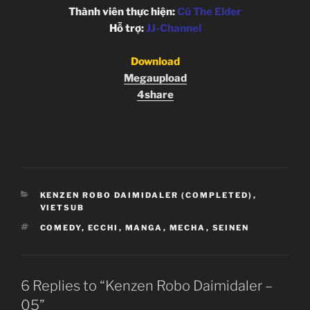
Thành viên thực hiện:
Cú The Elder
Hỗ trợ:
JJ-Channel
Download
Megaupload
4share
CATEGORIES
KENZEN ROBO DAIMIDALER (COMPLETED)
,
VIETSUB
TAGS
COMEDY
,
ECCHI
,
MANGA
,
MECHA
,
SEINEN
6 Replies to “Kenzen Robo Daimidaler –
05”