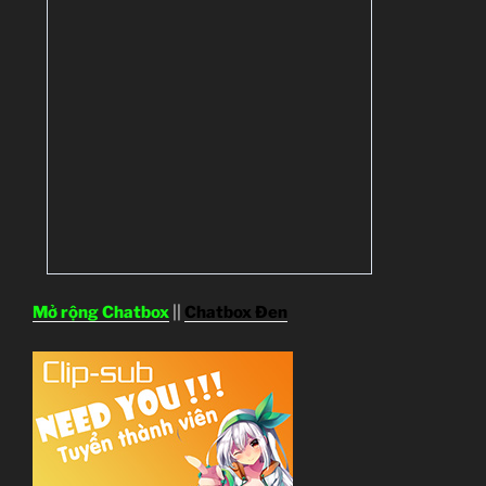
Mở rộng Chatbox
||
Chatbox Đen