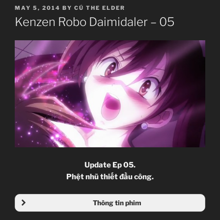
POSTED
MAY 5, 2014
BY
CÚ THE ELDER
ON
Kenzen Robo Daimidaler – 05
Update Ep 05.
Phệt nhũ thiết đầu công.
Thông tin phim