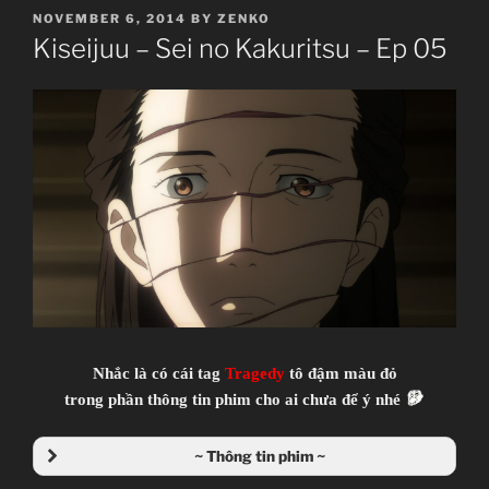
POSTED
NOVEMBER 6, 2014
BY
ZENKO
ON
Kiseijuu – Sei no Kakuritsu – Ep 05
Nhắc là có cái tag
Tragedy
tô đậm màu đỏ
trong phần thông tin phim cho ai chưa để ý nhé
~ Thông tin phim ~