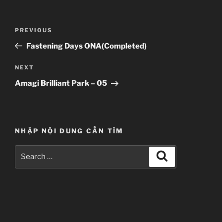
Post
Previous
PREVIOUS
navigation
Post
Fastening Days ONA(Completed)
Next
NEXT
Post
Amagi Brilliant Park – 05
NHẬP NỘI DUNG CẦN TÌM
Search
Search
for: