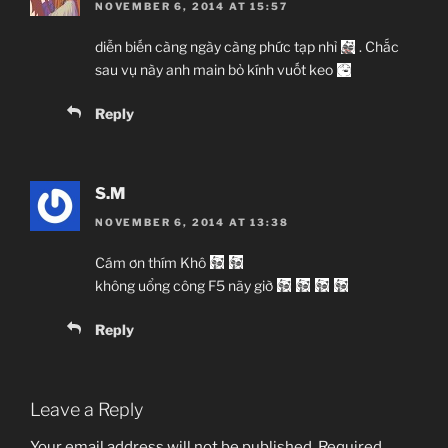
NOVEMBER 6, 2014 AT 15:57
diễn biến càng ngày càng phức tạp nhỉ
. Chắc
sau vụ này anh main bỏ kính vuốt keo
Reply
S.M
NOVEMBER 6, 2014 AT 13:38
Cám ơn thím Khô
không uổng công F5 nãy giờ
Reply
Leave a Reply
Your email address will not be published.
Required