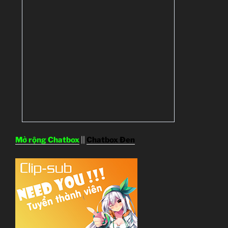
Mở rộng Chatbox
||
Chatbox Đen