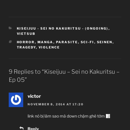
Kiseijuu: Sei no Kakuritsu
CATEGORIES
KISEIJUU - SEI NO KAKURITSU - (ONGOING)
,
VIETSUB
寄生獣 セイの格率
Parasyte – the maxim
TAGS
HORROR
,
MANGA
,
PARASITE
,
SCI-FI
,
SEINEN
,
TRAGEDY
,
VIOLENCE
Ký sinh thú – Châm ngôn sống
TV Series
24
09.10.2014 đến ??
9 Replies to “Kiseijuu – Sei no Kakuritsu –
Madhouse
Ep 05”
Violence, Parasite, Horror, Sci-fi, Manga,
victor
Seinen,
Tragedy
NOVEMBER 8, 2014 AT 17:20
Giới thiệu nội dung:
link nó bị làm sao mà down chậm ghê tởm
Thú ký sinh ngoài hành tinh.
Reply