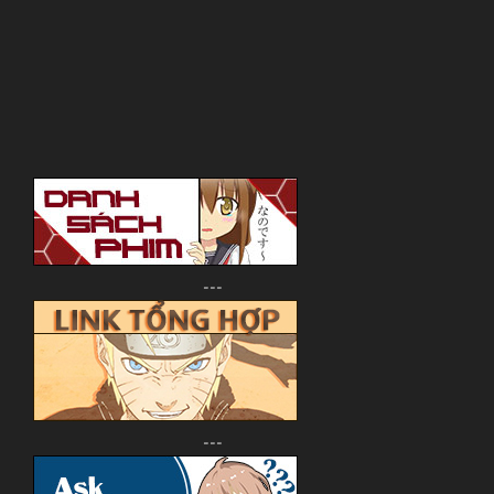
---
---