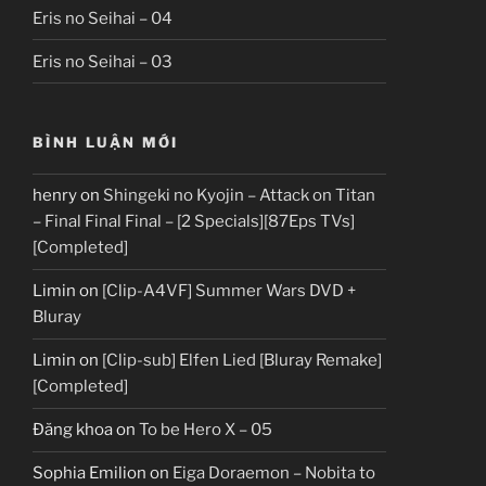
Eris no Seihai – 04
Eris no Seihai – 03
BÌNH LUẬN MỚI
henry
on
Shingeki no Kyojin – Attack on Titan
– Final Final Final – [2 Specials][87Eps TVs]
[Completed]
Limin
on
[Clip-A4VF] Summer Wars DVD +
Bluray
Limin
on
[Clip-sub] Elfen Lied [Bluray Remake]
[Completed]
Đăng khoa
on
To be Hero X – 05
Sophia Emilion
on
Eiga Doraemon – Nobita to