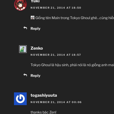
Yuki
NOVEMBER 21, 2014 AT 18:50
Giống tên Main trong Tokyo Ghoul ghê…cũng hiền
Kiseijuu
Reply
寄生
Parasy
Ký sinh th
Zenko
NOVEMBER 21, 2014 AT 18:57
Tokyo Ghoul là hậu sinh, phải nói là nó giống anh m
Reply
Violence, Parasite, Horro
Giới thiệu 
togashiyuuta
Thú ký sinh ngo
NOVEMBER 21, 2014 AT 00:06
thanks bác Zen!