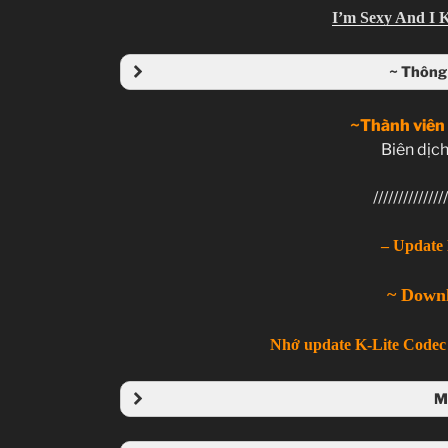
I’m Sexy And I 
~ Thông 
~Thành viên
Biên dịch
///////////////
– Update 
~ Down
Nhớ update K-Lite Codec 
M
Folder