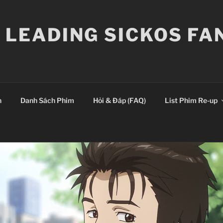
E LEADING SICKOS F
n
Danh Sách Phim
Hỏi & Đáp (FAQ)
List Phim Re-up