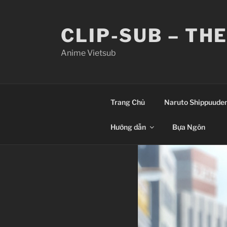
Skip
to
CLIP-SUB – TH
content
Anime Vietsub
Trang Chủ
Naruto Shippuude
Hướng dẫn
Bựa Ngôn