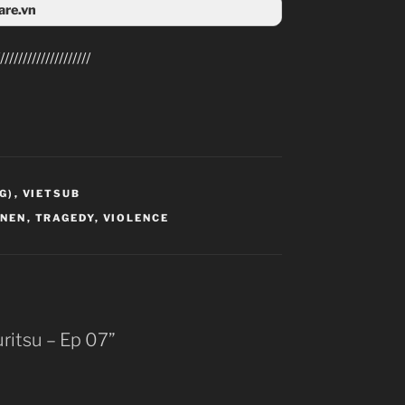
are.vn
4share
////////////////////
G)
,
VIETSUB
INEN
,
TRAGEDY
,
VIOLENCE
uritsu – Ep 07”