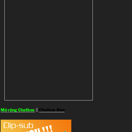
Mở rộng Chatbox
||
Chatbox Đen