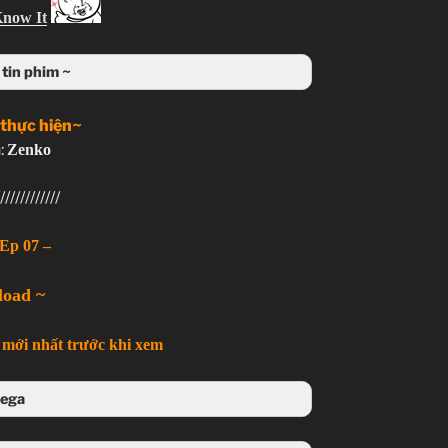
Know It
tin phim ~
 thực hiện~
:
Zenko
////////////
Ep 07 –
load ~
mới nhất trước khi xem
ega
 Mega