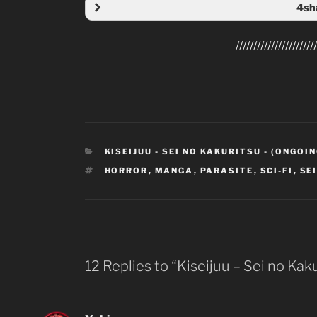
4sh
Folder 
///////////////////////
CATEGORIES
KISEIJUU - SEI NO KAKURITSU - (ONGOIN
TAGS
HORROR
,
MANGA
,
PARASITE
,
SCI-FI
,
SE
12 Replies to “Kiseijuu – Sei no Kak