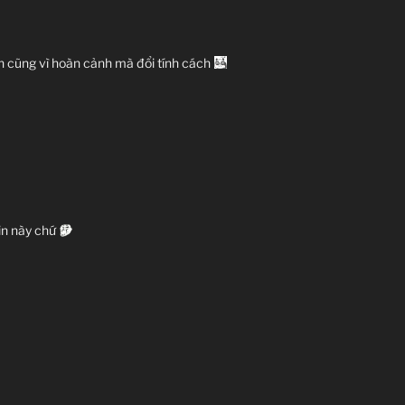
 cũng vì hoàn cảnh mà đổi tính cách
: Sei no Kakuritsu
獣 セイの格率
te – the maxim
ú – Châm ngôn sống
TV Series
24
09.10.2014 đến ??
ain này chứ
Madhouse
r, Sci-fi, Manga, Seinen,
Tragedy
nội dung:
ài hành tinh.