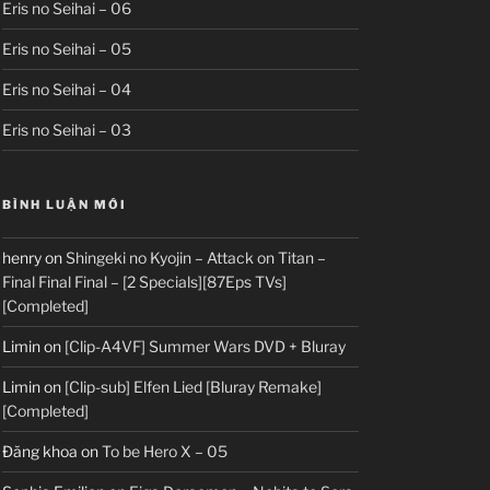
Eris no Seihai – 06
Eris no Seihai – 05
Eris no Seihai – 04
Eris no Seihai – 03
BÌNH LUẬN MỚI
henry
on
Shingeki no Kyojin – Attack on Titan –
Final Final Final – [2 Specials][87Eps TVs]
[Completed]
Limin
on
[Clip-A4VF] Summer Wars DVD + Bluray
Limin
on
[Clip-sub] Elfen Lied [Bluray Remake]
[Completed]
Đăng khoa
on
To be Hero X – 05