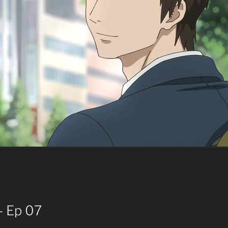
– Ep 07