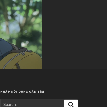
NHẬP NỘI DUNG CẦN TÌM
Search
Search
for: