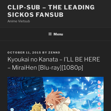
Skip
CLIP-SUB – THE LEADING
to
SICKOS FANSUB
content
Anime Vietsub
Menu
POSTED
OCTOBER 11, 2015
BY
ZENKO
ON
Kyoukai no Kanata – I’LL BE HERE
– MiraiHen [Blu-ray][1080p]