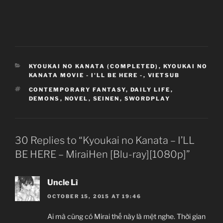
CATEGORIES
KYOUKAI NO KANATA (COMPLETED)
,
KYOUKAI NO
KANATA MOVIE - I'LL BE HERE -
,
VIETSUB
TAGS
CONTEMPORARY FANTASY
,
DAILY LIFE
,
DEMONS
,
NOVEL
,
SEINEN
,
SWORDPLAY
30 Replies to “Kyoukai no Kanata – I’LL
BE HERE – MiraiHen [Blu-ray][1080p]”
Uncle Lì
OCTOBER 15, 2015 AT 19:46
Ai mà cũng có Mirai thế này là mệt nghe. Thời gian