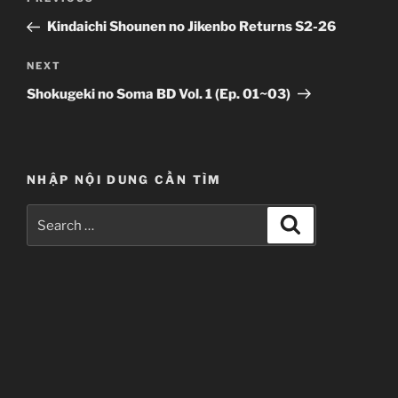
Previous
navigation
Post
Kindaichi Shounen no Jikenbo Returns S2-26
Next
NEXT
Post
Shokugeki no Soma BD Vol. 1 (Ep. 01~03)
NHẬP NỘI DUNG CẦN TÌM
Search
Search
for: