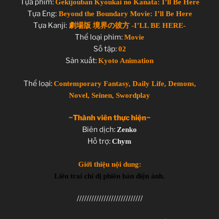
Tựa phim:
Gekijouban Kyoukai no Kanata: I’ll Be Here
Tựa Eng:
Beyond the Boundary Movie: I’ll Be Here
Tựa Kanji:
劇場版 境界の彼方 -I’LL BE HERE-
Thể loại phim:
Movie
Số tập:
02
Sản xuất:
Kyoto Animation
Thể loại:
Contemporary Fantasy, Daily Life, Demons,
Novel, Seinen, Swordplay
~Thành viên thực hiện~
Biên dịch:
Zenko
Hỗ trợ:
Chym
Giới thiệu nội dung:
Liêu trai chí dị phiên bản điện ảnh.
///////////////////////////