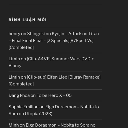
BÌNH LUẬN MỚI
henry
on
Shingeki no Kyojin – Attack on Titan
– Final Final Final – [2 Specials][87Eps TVs]
[Completed]
Limin
on
[Clip-A4VF] Summer Wars DVD +
Bluray
Limin
on
[Clip-sub] Elfen Lied [Bluray Remake]
[Completed]
Đăng khoa
on
To be Hero X – 05
Sophia Emilion
on
Eiga Doraemon – Nobita to
Sora no Utopia (2023)
Minh
on
Eiga Doraemon – Nobita to Sora no