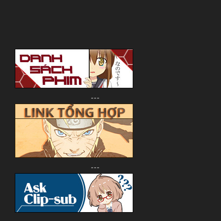
---
---