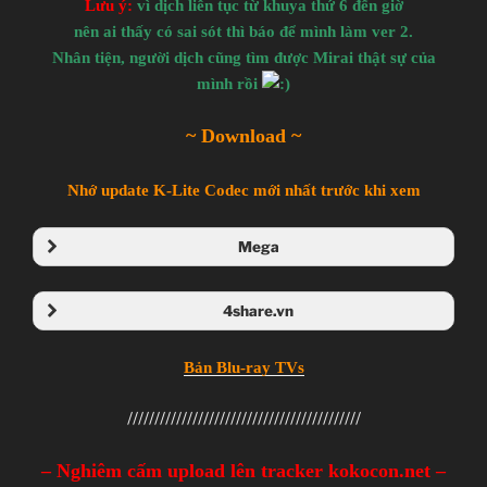
Lưu ý:
vì dịch liên tục từ khuya thứ 6 đến giờ
nên ai thấy có sai sót thì báo để mình làm ver 2.
Nhân tiện, người dịch cũng tìm được Mirai thật sự của
mình rồi
~ Download ~
Nhớ update K-Lite Codec mới nhất trước khi xem
Mega
Link Mega
4share.vn
Link 4share
Bản Blu-ray TVs
///////////////////////////////////////////
– Nghiêm cấm upload lên tracker kokocon.net –