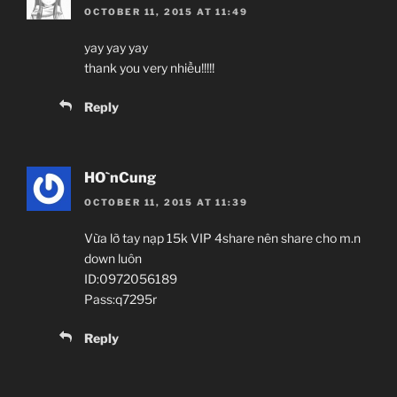
OCTOBER 11, 2015 AT 11:49
yay yay yay
thank you very nhiều!!!!!
Reply
HO`nCung
OCTOBER 11, 2015 AT 11:39
Vừa lỡ tay nạp 15k VIP 4share nên share cho m.n
down luôn
ID:0972056189
Pass:q7295r
Reply