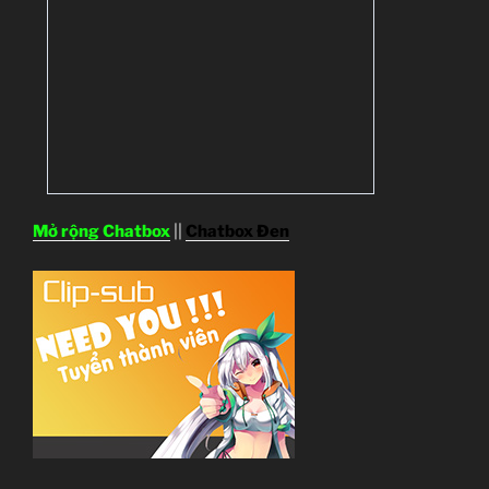
Mở rộng Chatbox
||
Chatbox Đen