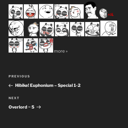
more »
Post
Previous
PREVIOUS
navigation
Post
Hibike! Euphonium – Special 1-2
Next
NEXT
Post
Overlord ~ 5