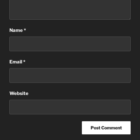
Name
*
Email
*
Website