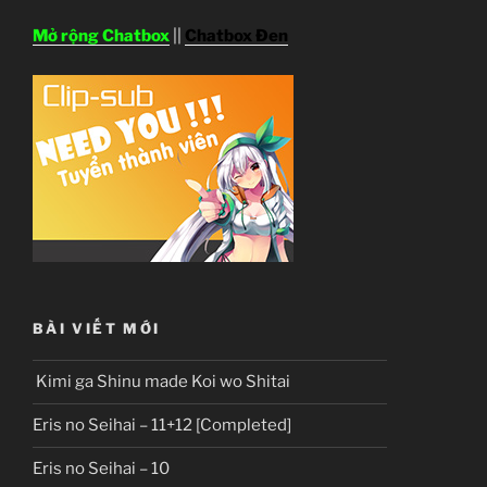
Mở rộng Chatbox
||
Chatbox Đen
BÀI VIẾT MỚI
Kimi ga Shinu made Koi wo Shitai
Eris no Seihai – 11+12 [Completed]
Eris no Seihai – 10