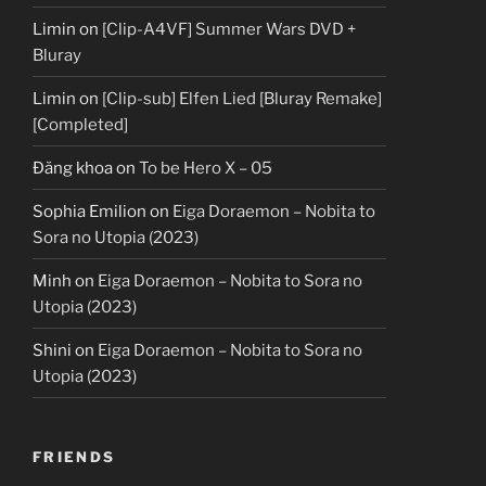
Limin
on
[Clip-A4VF] Summer Wars DVD +
Bluray
Limin
on
[Clip-sub] Elfen Lied [Bluray Remake]
[Completed]
Đăng khoa
on
To be Hero X – 05
Sophia Emilion
on
Eiga Doraemon – Nobita to
Sora no Utopia (2023)
Minh
on
Eiga Doraemon – Nobita to Sora no
Utopia (2023)
Shini
on
Eiga Doraemon – Nobita to Sora no
Utopia (2023)
FRIENDS