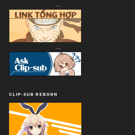
---
---
CLIP-SUB REBORN