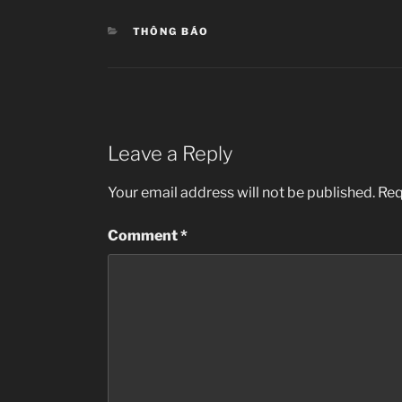
CATEGORIES
THÔNG BÁO
Leave a Reply
Your email address will not be published.
Req
Comment
*