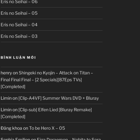
Eris no Seihai – 06
Eris no Seihai – 05
Eris no Seihai – 04
Eris no Seihai – 03
BÌNH LUẬN MỚI
henry
on
Shingeki no Kyojin – Attack on Titan –
Final Final Final – [2 Specials][87Eps TVs]
[Completed]
Limin
on
[Clip-A4VF] Summer Wars DVD + Bluray
Limin
on
[Clip-sub] Elfen Lied [Bluray Remake]
[Completed]
Đăng khoa
on
To be Hero X – 05
Sophia Emilion
on
Eiga Doraemon – Nobita to Sora