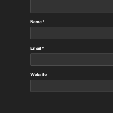
Name
*
Email
*
Website