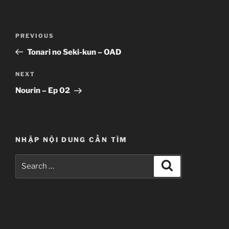
Post
Previous
PREVIOUS
navigation
Post
Tonari no Seki-kun – OAD
Next
NEXT
Post
Nourin – Ep 02
NHẬP NỘI DUNG CẦN TÌM
Search
Search
for: