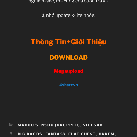
nghĩa ra sao, mà cũng chả buồn tra =)).
à, nhớ update k-lite nhóe.
Thông Tin+Giới Thiệu
D
OWNLOAD
Megaupload
4sharevn
CATEGORIES
MAHOU SENSOU (DROPPED)
,
VIETSUB
TAGS
BIG BOOBS
,
FANTASY
,
FLAT CHEST
,
HAREM
,