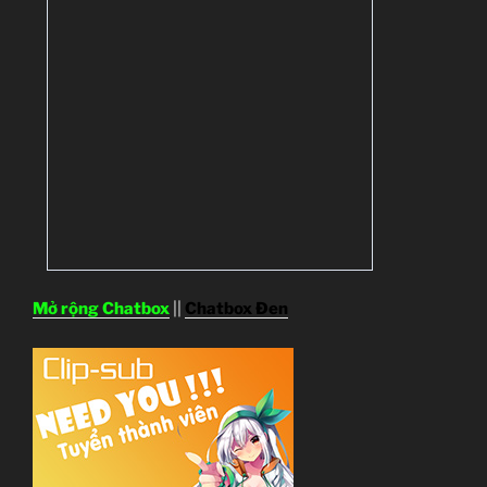
Mở rộng Chatbox
||
Chatbox Đen