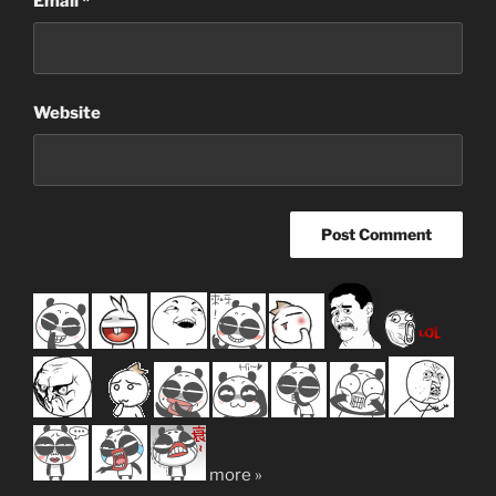
Email
*
Website
more »