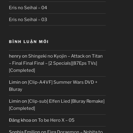
Eris no Seihai – 04
Eris no Seihai – 03
BÌNH LUẬN MỚI
henry
on
Shingeki no Kyojin – Attack on Titan
– Final Final Final – [2 Specials][87Eps TVs]
[Completed]
Limin
on
[Clip-A4VF] Summer Wars DVD +
Bluray
Limin
on
[Clip-sub] Elfen Lied [Bluray Remake]
[Completed]
Đăng khoa
on
To be Hero X – 05
Sophia Emilion
on
Eiga Doraemon – Nobita to