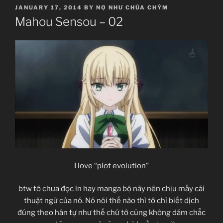
POSTED
JANUARY 17, 2014
BY
NỢ NHƯ CHÚA CHỶM
ON
Mahou Sensou – 02
I love “plot evolution”
btw tớ chưa đọc ln hay manga bộ này nên chịu mấy cái
thuật ngữ của nó. Nó nói thế nào thì tớ chỉ biết dịch
đúng theo hán tự như thế chứ tớ cũng không dám chắc