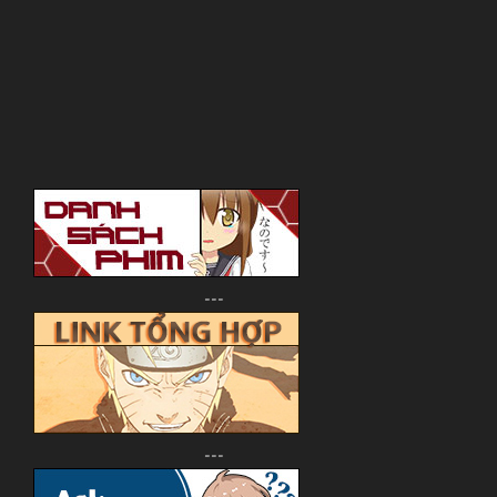
---
---