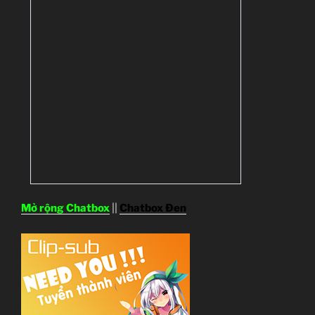
Mở rộng Chatbox
||
Chatbox Đen