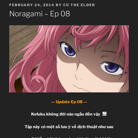
POSTED
FEBRUARY 24, 2014
BY
CÚ THE ELDER
ON
Noragami – Ep 08
— Update Ep 08 —
Kofuku không đời nào ngầu đến vậy
Tập này có một số lưu ý về dịch thuật như sau