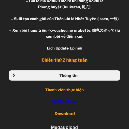
– Cái lỗ mà Kofuku mở ra khi dùng Kokki là
Phong huyệt (fuuketsu, 風穴)
– Skill tạo cảnh giới của Thần khí là Nhất Tuyến (issen, 一線)
– Xem bói hung triệu (kyouchou no urabette, 凶兆の占って) là
xem bói về điềm xui.
Lịch Update Ep mới
Chiều thứ 2 hàng tuần
Thông tin
Noragami
Thành viên thực hiện
ノラガミ
Unknown, TV Series
Cú The Elder
05.01.2014 đến ??
Bones
Download
Action, Adventure, Comedy, Manga, Seinen
Megaupload