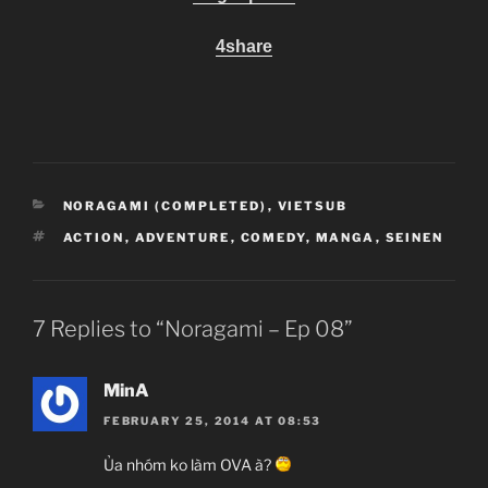
4share
Thần lang thang và em gái đuôi mèo.
CATEGORIES
NORAGAMI (COMPLETED)
,
VIETSUB
TAGS
ACTION
,
ADVENTURE
,
COMEDY
,
MANGA
,
SEINEN
7 Replies to “Noragami – Ep 08”
MinA
FEBRUARY 25, 2014 AT 08:53
Ủa nhóm ko làm OVA à?