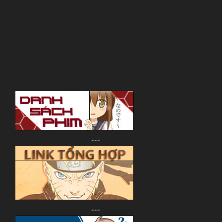
---
---