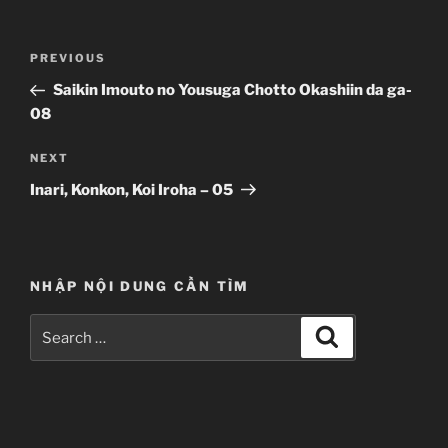
Post
Previous
PREVIOUS
navigation
Post
Saikin Imouto no Yousuga Chotto Okashiin da ga-
08
Next
NEXT
Post
Inari, Konkon, Koi Iroha – 05
NHẬP NỘI DUNG CẦN TÌM
Search
Search
for: