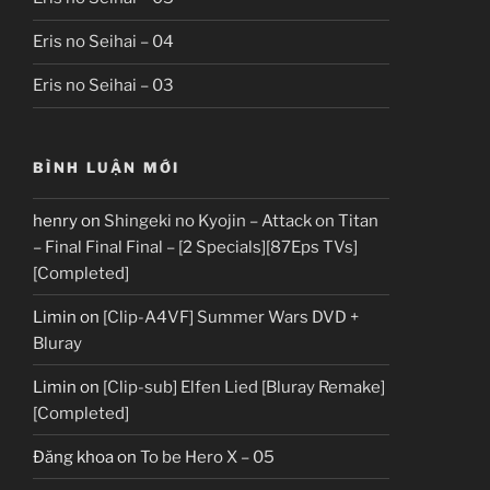
Eris no Seihai – 04
Eris no Seihai – 03
BÌNH LUẬN MỚI
henry
on
Shingeki no Kyojin – Attack on Titan
– Final Final Final – [2 Specials][87Eps TVs]
[Completed]
Limin
on
[Clip-A4VF] Summer Wars DVD +
Bluray
Limin
on
[Clip-sub] Elfen Lied [Bluray Remake]
[Completed]
Đăng khoa
on
To be Hero X – 05