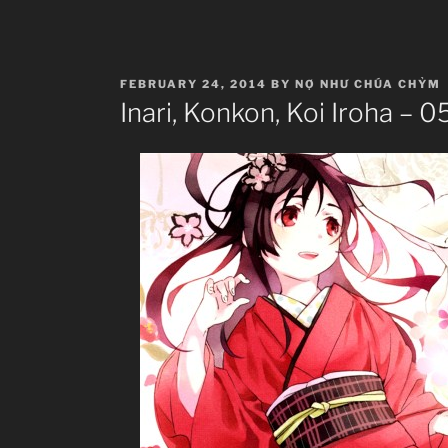
POSTED
FEBRUARY 24, 2014
BY
NỢ NHƯ CHÚA CHỶM
ON
Inari, Konkon, Koi Iroha – 0