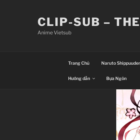
Skip
to
CLIP-SUB – TH
content
Anime Vietsub
Trang Chủ
Naruto Shippuude
Hướng dẫn
Bựa Ngôn