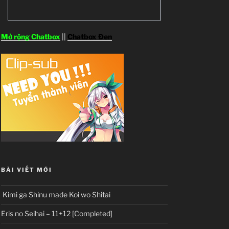
Mở rộng Chatbox
||
Chatbox Đen
BÀI VIẾT MỚI
Kimi ga Shinu made Koi wo Shitai
Eris no Seihai – 11+12 [Completed]