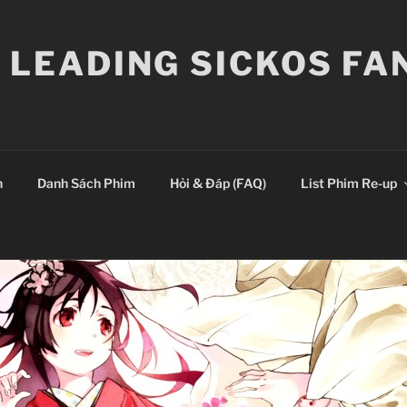
E LEADING SICKOS F
n
Danh Sách Phim
Hỏi & Đáp (FAQ)
List Phim Re-up