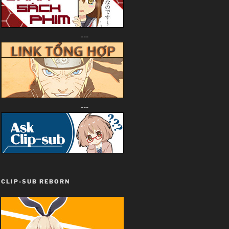
---
---
CLIP-SUB REBORN