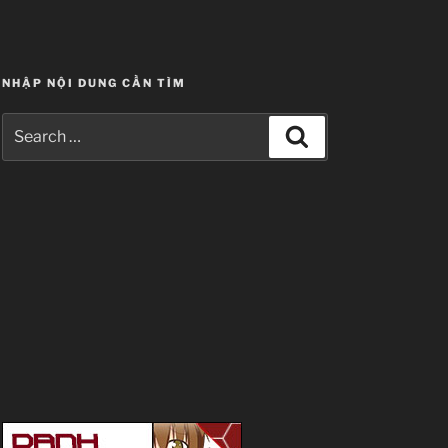
NHẬP NỘI DUNG CẦN TÌM
Search
Search
for: