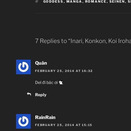
TAGS
GODDESS
,
MANGA
,
ROMANCE
,
SEINEN
,
S
7 Replies to “Inari, Konkon, Koi Iroh
Quân
FEBRUARY 25, 2014 AT 16:32
Del đi bác ơi
Reply
RainRain
FEBRUARY 25, 2014 AT 15:15