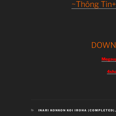
~Thông Tin+
DOWN
Megau
4sh
CATEGORIES
INARI KONKON KOI IROHA (COMPLETED)