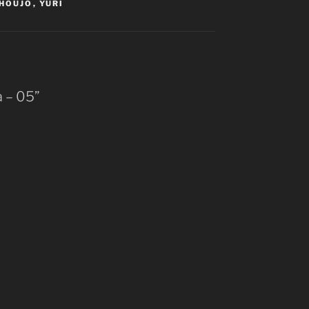
HOUJO
,
YURI
a – 05”