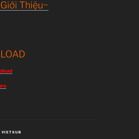
Giới Thiệu~
LOAD
pload
are
,
VIETSUB