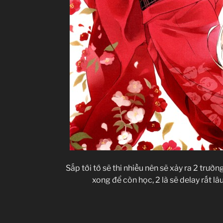
Sắp tới tớ sẽ thi nhiều nên sẽ xảy ra 2 trườn
xong để còn học, 2 là sẽ delay rất lâu