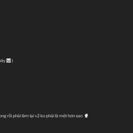
 này
)
g rồi phải làm lại v2 ko phải là mệt hơn sao